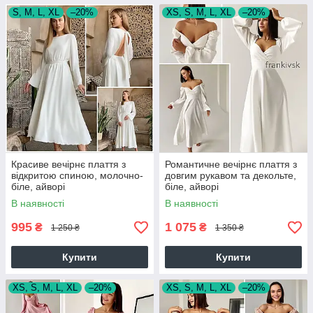
S, M, L, XL
–20%
XS, S, M, L, XL
–20%
Красиве вечірнє плаття з
Романтичне вечірнє плаття з
відкритою спиною, молочно-
довгим рукавом та декольте,
біле, айворі
біле, айворі
В наявності
В наявності
995
1 075
₴
₴
1 250 ₴
1 350 ₴
Купити
Купити
XS, S, M, L, XL
–20%
XS, S, M, L, XL
–20%