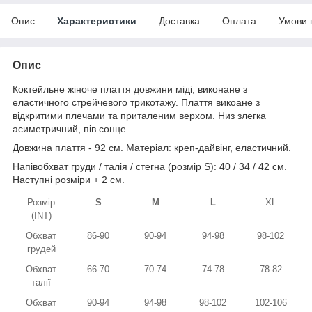
Опис
Характеристики
Доставка
Оплата
Умови 
Опис
Коктейльне жіноче плаття довжини міді, виконане з
еластичного стрейчевого трикотажу. Плаття викоане з
відкритими плечами та приталеним верхом. Низ злегка
асиметричний, пів сонце.
Довжина плаття - 92 см. Матеріал: креп-дайвінг, еластичний.
Напівобхват груди / талія / стегна (розмір S): 40 / 34 / 42 см.
Наступні розміри + 2 см.
Розмір
S
M
L
XL
(INT)
Обхват
86-90
90-94
94-98
98-102
грудей
Обхват
66-70
70-74
74-78
78-82
талії
Обхват
90-94
94-98
98-102
102-106