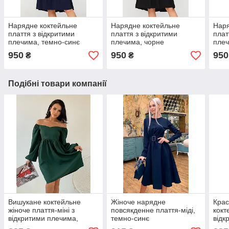
Нарядне коктейльне
Нарядне коктейльне
Наря
плаття з відкритими
плаття з відкритими
плат
плечима, темно-синє
плечима, чорне
плеч
950
950
950
₴
₴
Подібні товари компанії
Вишукане коктейльне
Жіноче нарядне
Кра
жіноче плаття-міні з
повсякденне плаття-міді,
кокт
відкритими плечима,
темно-синє
відк
темно-зелене
темн