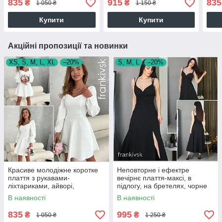
835
915
835
₴
₴
1 050 ₴
1 150 ₴
Купити
Купити
Акційні пропозиції та новинки
XS, S, M, L, XL
–20%
S, M, L
–20%
Красиве молодіжне коротке
Неповторне і ефектре
плаття з рукавами-
вечірнє плаття-максі, в
ліхтариками, айворі,
підлогу, на бретелях, чорне
молочно-біле
В наявності
В наявності
835
995
₴
₴
1 050 ₴
1 250 ₴