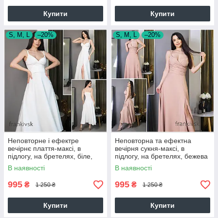
Купити
Купити
S, M, L
–20%
S, M, L
–20%
Неповторне і ефектре
Неповторна та ефектна
вечірнє плаття-максі, в
вечірня сукня-максі, в
підлогу, на бретелях, біле,
підлогу, на бретелях, бежева
айворі
В наявності
В наявності
995
995
₴
₴
1 250 ₴
1 250 ₴
Купити
Купити