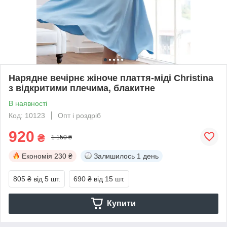
Нарядне вечірнє жіноче плаття-міді Christina
з відкритими плечима, блакитне
В наявності
Код: 10123
Опт і роздріб
920
₴
1 150 ₴
Економія
230 ₴
Залишилось
1 день
805 ₴
від 5 шт.
690 ₴
від 15 шт.
Купити