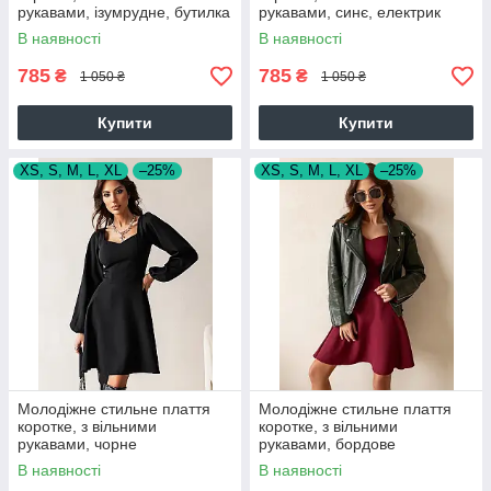
рукавами, ізумрудне, бутилка
рукавами, синє, електрик
В наявності
В наявності
785
785
₴
₴
1 050 ₴
1 050 ₴
Купити
Купити
XS, S, M, L, XL
–25%
XS, S, M, L, XL
–25%
Молодіжне стильне плаття
Молодіжне стильне плаття
коротке, з вільними
коротке, з вільними
рукавами, чорне
рукавами, бордове
В наявності
В наявності