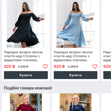
Нарядне вечірнє жіноче
Нарядне вечірнє жіноче
Наря
плаття-міді Christina з
плаття-міді Christina з
плат
відкритими плечима,
відкритими плечима,
відк
чорне
блакитне
айво
920
920
920
₴
₴
1 150 ₴
1 150 ₴
Купити
Купити
Подібні товари компанії