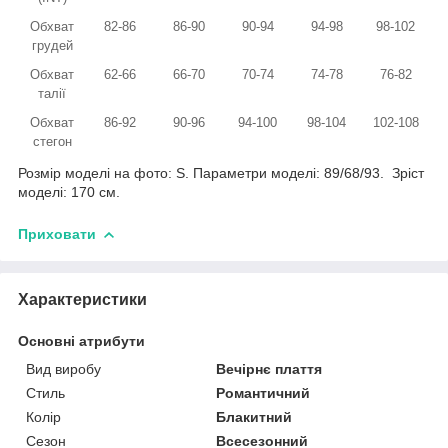
Обхват
82-86
86-90
90-94
94-98
98-102
грудей
Обхват
62-66
66-70
70-74
74-78
76-82
талії
Обхват
86-92
90-96
94-100
98-104
102-108
стегон
Розмір моделі на фото: S. Параметри моделі: 89/68/93. Зріст
моделі: 170 см.
Приховати
Характеристики
Основні атрибути
Вид виробу
Вечірнє плаття
Стиль
Романтичний
Колір
Блакитний
Сезон
Всесезонний