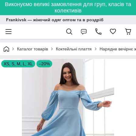
Виконуємо великі замовлення для груп, класів та
колективів
Frankivsk — жіночий одяг оптом та в роздріб
Каталог товарів
Коктейльні плаття
Нарядне вечірнє ж
XS, S, M, L, XL
–20%