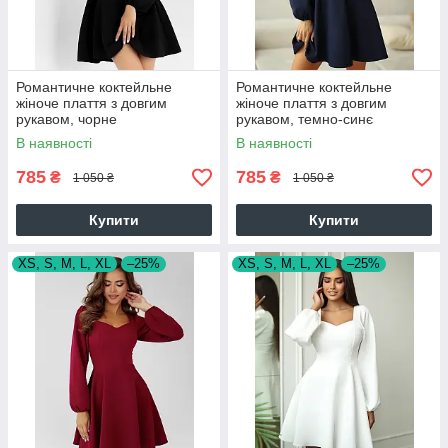
Романтичне коктейльне
Романтичне коктейльне
жіноче плаття з довгим
жіноче плаття з довгим
рукавом, чорне
рукавом, темно-синє
В наявності
В наявності
785
785
₴
₴
1 050 ₴
1 050 ₴
Купити
Купити
XS, S, M, L, XL
–25%
XS, S, M, L, XL
–25%