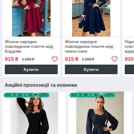
Жіноче нарядне
Жіноче нарядне
Наря
повсякденне плаття-міді,
повсякденне плаття-міді,
плат
бордове
темно-синє
відк
чер
915
915
920
₴
₴
1 150 ₴
1 150 ₴
Купити
Купити
Акційні пропозиції та новинки
XS, S, M, L, XL
–25%
XS, S, M, L, XL
–25%