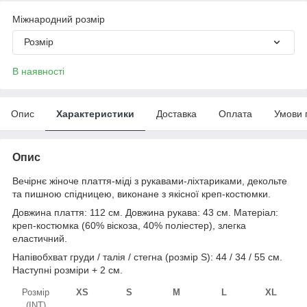
Міжнародний розмір
Розмір
В наявності
Опис
Характеристики
Доставка
Оплата
Умови 
Опис
Вечірнє жіноче плаття-міді з рукавами-ліхтариками, декольте
та пишною спідницею, виконане з якісної креп-костюмки.
Довжина плаття: 112 см. Довжина рукава: 43 см. Матеріал:
креп-костюмка (60% віскоза, 40% поліестер), злегка
еластичний.
Напівобхват груди / талія / стегна (розмір S): 44 / 34 / 55 см.
Наступні розміри + 2 см.
Розмір
XS
S
M
L
XL
(INT)