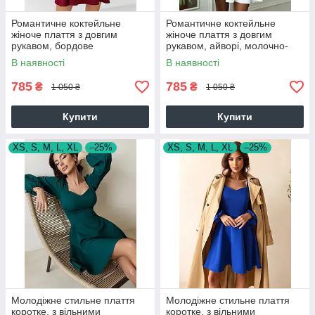
Романтичне коктейльне
Романтичне коктейльне
жіноче плаття з довгим
жіноче плаття з довгим
рукавом, бордове
рукавом, айворі, молочно-
біле
В наявності
В наявності
785
785
₴
₴
1 050 ₴
1 050 ₴
Купити
Купити
XS, S, M, L, XL
–25%
XS, S, M, L, XL
–25%
Молодіжне стильне плаття
Молодіжне стильне плаття
коротке, з вільними
коротке, з вільними