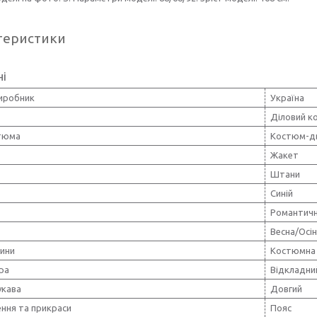
теристики
ні
виробник
Україна
Діловий к
тюма
Костюм-дв
Жакет
Штани
Синій
Романтич
Весна/Осі
нини
Костюмна 
ра
Відкладни
укава
Довгий
ння та прикраси
Пояс