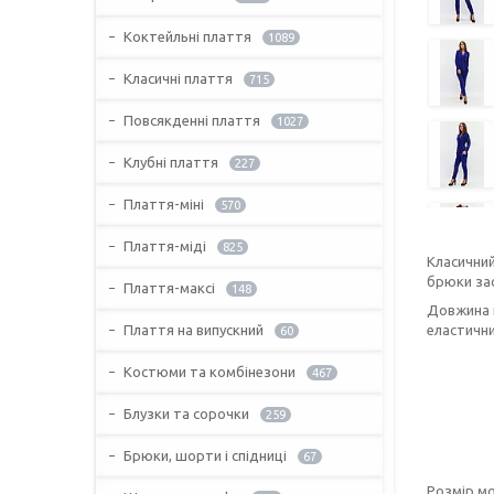
Коктейльні плаття
1089
Класичні плаття
715
Повсякденні плаття
1027
Клубні плаття
227
Плаття-міні
570
Плаття-міді
825
Класичний
брюки зас
Плаття-максі
148
Довжина п
Плаття на випускний
еластичн
60
Костюми та комбінезони
467
Блузки та сорочки
259
Брюки, шорти і спідниці
67
Розмір мо