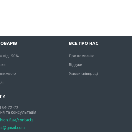
ТОВАРІВ
ВСЕ ПРО НАС
ж від -50%
Про компанію
нки
Відгуки
 знижкою
Умови співпраці
лі
 354-72-72
ня та консультація
shion.if.ua/contacts
.ua@gmail.com