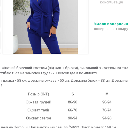
консультація
повернення товару
 жіночий брючний костюм (піджак + брюки), виконаний з костюмної тка
тібаються на замочок і гудзик. Поясок іде в комплекті.
іджака - 58 см, довжина рукава - 60 см. Довжина брюк - 88 см. Довжина 
ий.
Розмір (INT)
S
M
Обхват грудей
86-90
90-94
Обхват талії
66-70
70-74
Обхват стегон
90-94
94-98
делі на фото: S. Параметри моделі: 88/68/92. Зріст моделі: 168 см.