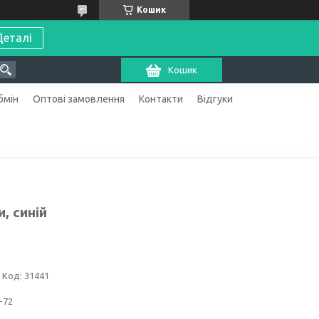
Кошик
Деталі
Кошик
бмін
Оптові замовлення
Контакти
Відгуки
, синій
Код:
31441
-72