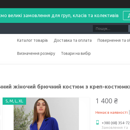
мо великі замовлення для груп, класів та колективів
Каталог товарів
Доставка та оплата
Повернення та о
Визначення розміру
Товари на вибір
чний жіночий брючний костюм з креп-костюмки
1 400 ₴
S, M, L, XL
Немає в наявності
+380 (68) 354-72
Замовлення та