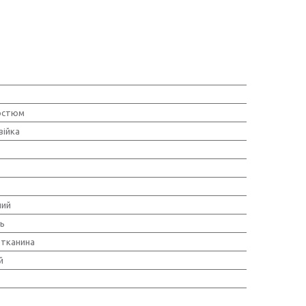
остюм
ійка
ний
нь
тканина
й