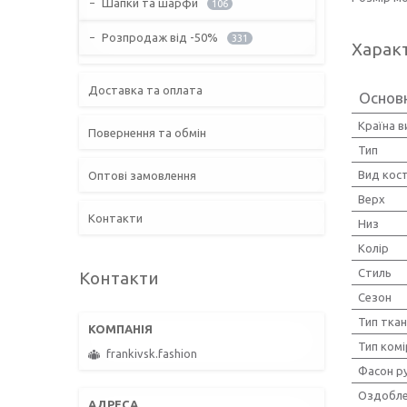
Шапки та шарфи
106
Розпродаж від -50%
331
Харак
Доставка та оплата
Основ
Країна 
Повернення та обмін
Тип
Вид кос
Оптові замовлення
Верх
Контакти
Низ
Колір
Стиль
Контакти
Сезон
Тип тка
Тип комі
frankivsk.fashion
Фасон р
Оздобле