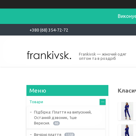
Виконує
+380 (68) 354-72-72
Frankivsk — жіночий одяг
оптом та в роздріб
Класи
Товари
Підбірка: Плаття на випускний,
Останній дзвоник, 1ше
Вересня.
46
Вечірні плаття
1558