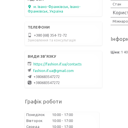
Стан
м. Івано-Франківськ, Івано-
Франківськ, Україна
Корис
Міжнаро
+380 (68) 354-72-72
Інформ
Замовлення та консультація
Ціна:
1 40
https://fashion.if.ua/contacts
fashion.if.ua@gmail.com
+380683547272
+380683547272
Графік роботи
Понеділок
10:00
17:00
Вівторок
10:00
17:00
Середа
10:00
17:00