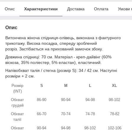
Опис
Характеристики
Доставка
Оплата
Умови 
Опис
Витончена жіноча спідниця-олівець, виконана з фактурного
трикотажу. Висока посадка, спереду зроблений
розріз. Застібається на прихований замочок збоку.
Довжина спідниці: 70 см. Матеріал - креп-дайвінг (60%
віскоза, 35% поліестер, 5% еластан), еластичний.
Напівобхват талія / стегна (розмір S): 34 / 42 см. Наступні
розміри + 2 см.
Розмір
S
M
L
XL
(INT)
Обхват
86-90
90-94
94-98
98-102
грудей
Обхват
66-70
70-74
74-78
78-82
талії
Обхват
90-94
94-98
98-102
102-106