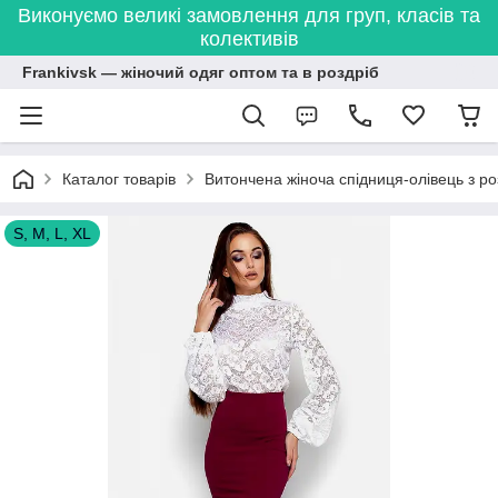
Виконуємо великі замовлення для груп, класів та
колективів
Frankivsk — жіночий одяг оптом та в роздріб
Каталог товарів
Витончена жіноча спідниця-олівець з р
S, M, L, XL