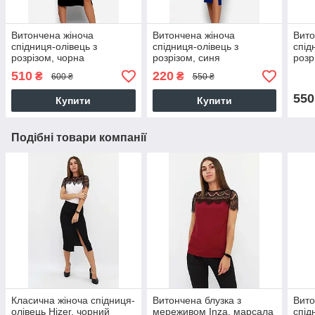
Витончена жіноча
Витончена жіноча
Вито
спідниця-олівець з
спідниця-олівець з
спід
розрізом, чорна
розрізом, синя
розр
510
220
₴
₴
600 ₴
550 ₴
550
Купити
Купити
Подібні товари компанії
Класична жіноча спідниця-
Витончена блузка з
Вито
олівець Hizer, чорний
мереживом Inza, марсала
спід