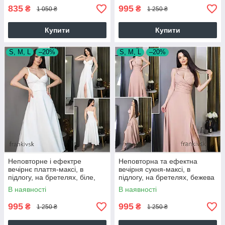
835
995
₴
₴
1 050 ₴
1 250 ₴
Купити
Купити
S, M, L
–20%
S, M, L
–20%
Неповторне і ефектре
Неповторна та ефектна
вечірнє плаття-максі, в
вечірня сукня-максі, в
підлогу, на бретелях, біле,
підлогу, на бретелях, бежева
айворі
В наявності
В наявності
995
995
₴
₴
1 250 ₴
1 250 ₴