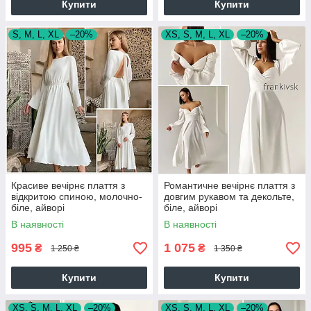
Купити
Купити
S, M, L, XL
–20%
XS, S, M, L, XL
–20%
Красиве вечірнє плаття з
Романтичне вечірнє плаття з
відкритою спиною, молочно-
довгим рукавом та декольте,
біле, айворі
біле, айворі
В наявності
В наявності
995
1 075
₴
₴
1 250 ₴
1 350 ₴
Купити
Купити
XS, S, M, L, XL
–20%
XS, S, M, L, XL
–20%