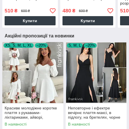
розр
510
480
510
₴
₴
600 ₴
600 ₴
Купити
Купити
Акційні пропозиції та новинки
XS, S, M, L, XL
–20%
S, M, L
–20%
Красиве молодіжне коротке
Неповторне і ефектре
плаття з рукавами-
вечірнє плаття-максі, в
ліхтариками, айворі,
підлогу, на бретелях, чорне
молочно-біле
В наявності
В наявності