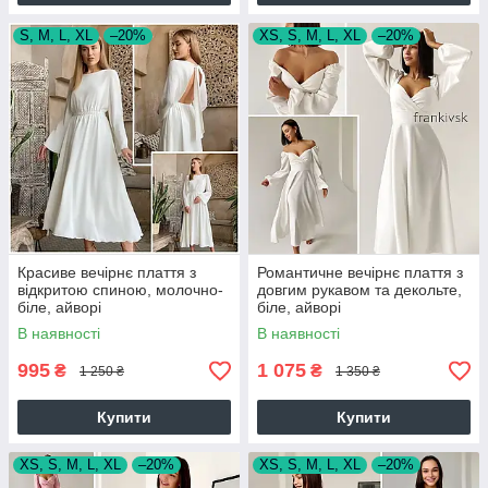
S, M, L, XL
–20%
XS, S, M, L, XL
–20%
Красиве вечірнє плаття з
Романтичне вечірнє плаття з
відкритою спиною, молочно-
довгим рукавом та декольте,
біле, айворі
біле, айворі
В наявності
В наявності
995
1 075
₴
₴
1 250 ₴
1 350 ₴
Купити
Купити
XS, S, M, L, XL
–20%
XS, S, M, L, XL
–20%