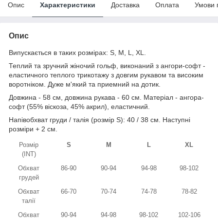
Опис
Характеристики
Доставка
Оплата
Умови 
Опис
Випускається в таких розмірах: S, M, L, XL.
Теплий та зручний жіночий гольф, виконаний з ангори-софт -
еластичного теплого трикотажу з довгим рукавом та високим
воротніком. Дуже м'який та приемний на дотик.
Довжина - 58 см, довжина рукава - 60 см. Матеріал - ангора-
софт (55% віскоза, 45% акрил), еластичний.
Напівобхват груди / талія (розмір S): 40 / 38 см. Наступні
розміри + 2 см.
Розмір
S
M
L
XL
(INT)
Обхват
86-90
90-94
94-98
98-102
грудей
Обхват
66-70
70-74
74-78
78-82
талії
Обхват
90-94
94-98
98-102
102-106