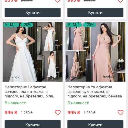
835
995
₴
₴
1 050 ₴
1 250 ₴
Купити
Купити
S, M, L
–20%
S, M, L
–20%
Неповторне і ефектре
Неповторна та ефектна
вечірнє плаття-максі, в
вечірня сукня-максі, в
підлогу, на бретелях, біле,
підлогу, на бретелях, бежева
айворі
В наявності
В наявності
995
995
₴
₴
1 250 ₴
1 250 ₴
Купити
Купити