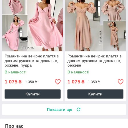
Романтичне вечірнє плаття з
Романтичне вечірнє плаття з
довгим рукавом та декольте,
довгим рукавом та декольте,
рожеве, пудра
бежеве
В наявності
В наявності
1 075
1 075
₴
₴
1 350 ₴
1 350 ₴
Купити
Купити
Показати ще
Про нас