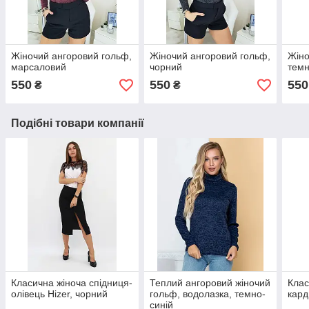
Жіночий ангоровий гольф,
Жіночий ангоровий гольф,
Жіно
марсаловий
чорний
темн
550
550
550
₴
₴
Подібні товари компанії
Класична жіноча спідниця-
Теплий ангоровий жіночий
Клас
олівець Hizer, чорний
гольф, водолазка, темно-
кард
синій