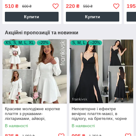
510
220
195
₴
₴
600 ₴
550 ₴
Купити
Купити
Акційні пропозиції та новинки
XS, S, M, L, XL
–20%
S, M, L
–20%
Красиве молодіжне коротке
Неповторне і ефектре
плаття з рукавами-
вечірнє плаття-максі, в
ліхтариками, айворі,
підлогу, на бретелях, чорне
молочно-біле
В наявності
В наявності