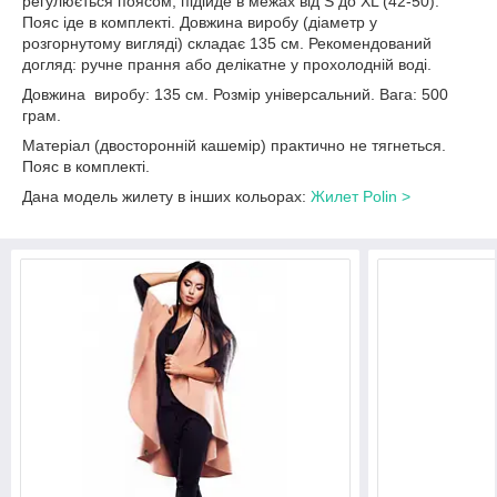
регулюється поясом, підійде в межах від S до XL (42-50).
Пояс іде в комплекті. Довжина виробу (діаметр у
розгорнутому вигляді) складає 135 см. Рекомендований
догляд: ручне прання або делікатне у прохолодній воді.
Довжина виробу: 135 см. Розмір універсальний. Вага: 500
грам.
Матеріал (двосторонній кашемір) практично не тягнеться.
Пояс в комплекті.
Дана модель жилету в інших кольорах:
Жилет Polin >