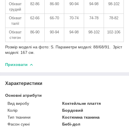
Обхват
82-86
86-90
90-94
94-98
98-102
грудей
Обхват
62-66
66-70
70-74
74-78
78-82
талії
Обхват
86-90
90-94
94-98
98-102
102-106
стегон
Розмір моделі на фото: S. Параметри моделі: 88/68/91. Зріст
моделі: 167 см.
Приховати
Характеристики
Основні атрибути
Вид виробу
Коктейльне плаття
Колір
Бордовий
Тип тканини
Костюмна тканина
Фасон сукні
Бебі-дол