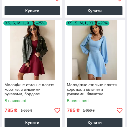
Купити
Купити
XS, S, M, L, XL
–25%
XS, S, M, L, XL
–25%
Молодіжне стильне плаття
Молодіжне стильне плаття
коротке, з вільними
коротке, з вільними
рукавами, бордове
рукавами, блакитне
В наявності
В наявності
785
785
₴
₴
1 050 ₴
1 050 ₴
Купити
Купити