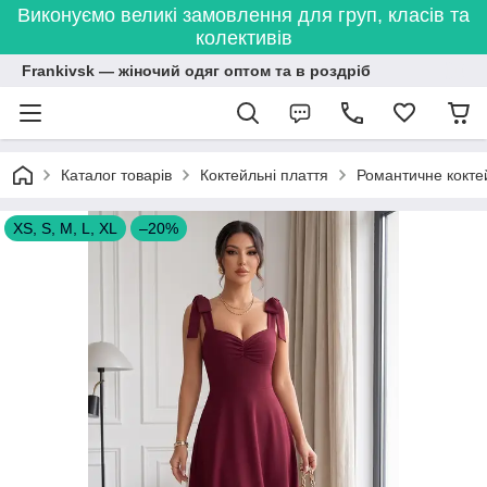
Виконуємо великі замовлення для груп, класів та
колективів
Frankivsk — жіночий одяг оптом та в роздріб
Каталог товарів
Коктейльні плаття
Романтичне коктей
XS, S, M, L, XL
–20%