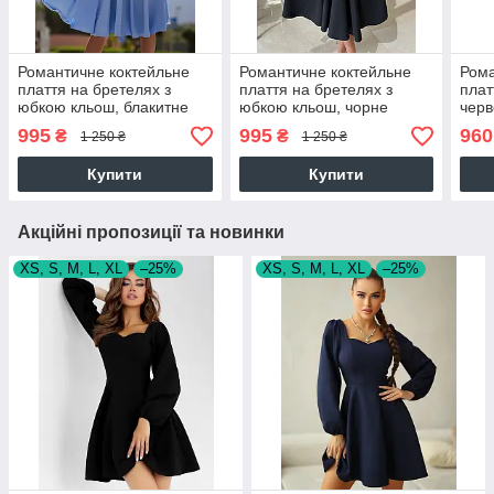
Романтичне коктейльне
Романтичне коктейльне
Рома
плаття на бретелях з
плаття на бретелях з
плат
юбкою кльош, блакитне
юбкою кльош, чорне
чер
995
995
960
₴
₴
1 250 ₴
1 250 ₴
Купити
Купити
Акційні пропозиції та новинки
XS, S, M, L, XL
–25%
XS, S, M, L, XL
–25%