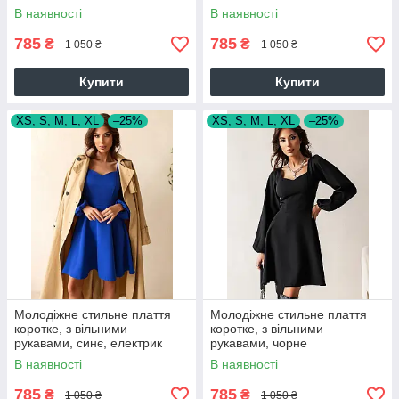
В наявності
В наявності
785
785
₴
₴
1 050 ₴
1 050 ₴
Купити
Купити
XS, S, M, L, XL
–25%
XS, S, M, L, XL
–25%
Молодіжне стильне плаття
Молодіжне стильне плаття
коротке, з вільними
коротке, з вільними
рукавами, синє, електрик
рукавами, чорне
В наявності
В наявності
785
785
₴
₴
1 050 ₴
1 050 ₴