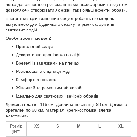
легко доповнюється різноманітними аксесуарами та взуттям,
дозволяючи створювати як ніжні, так і більш ефектні образи.
Елегантний крій і жіночний силует роблять цю модель
актуальною для будь-якого сезону та різних форматів
святкових подій.
Особливості моделі:
Приталений силует
Декоративна драпіровка на ліфі
Бретелі із зав'язками на плечах
Розкльошена спідниця міді
Комфортна посадка
Жіночний та романтичний дизайн
Ідеально для святкових і вечірніх образів
Довжина плаття: 116 см. Довжина по спинці: 98 см. Довжина
бретелей по 60 см. Матеріал: креп-костюмка, злегка
еластичний.
Розмір
XS
S
M
L
XL
(INT)