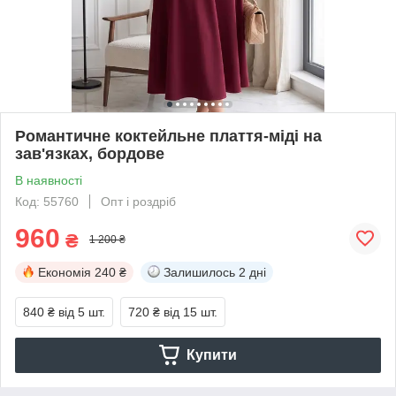
Романтичне коктейльне плаття-міді на
зав'язках, бордове
В наявності
Код: 55760
Опт і роздріб
960
₴
1 200 ₴
Економія
240 ₴
Залишилось
2 дні
840 ₴
від 5 шт.
720 ₴
від 15 шт.
Купити