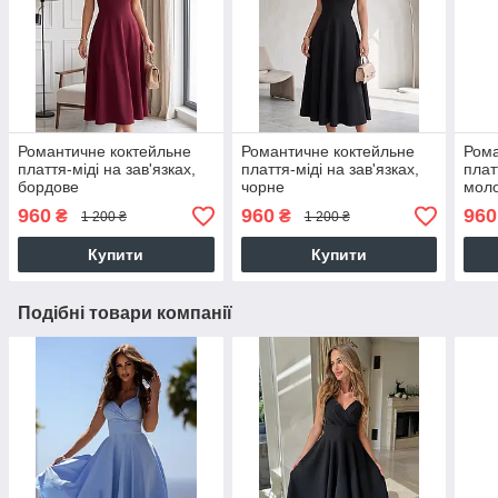
Романтичне коктейльне
Романтичне коктейльне
Рома
плаття-міді на зав'язках,
плаття-міді на зав'язках,
плат
бордове
чорне
моло
960
960
960
₴
₴
1 200 ₴
1 200 ₴
Купити
Купити
Подібні товари компанії