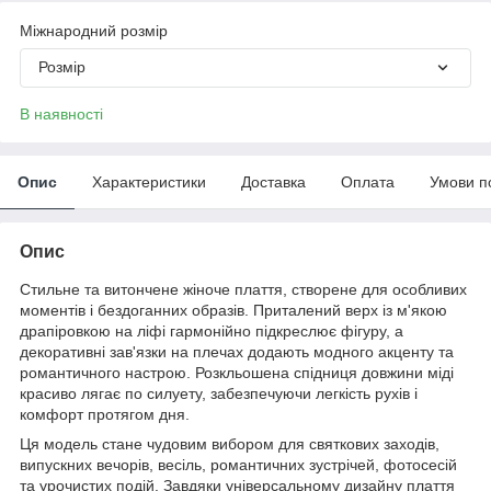
Міжнародний розмір
Розмір
В наявності
Опис
Характеристики
Доставка
Оплата
Умови п
Опис
Стильне та витончене жіноче плаття, створене для особливих
моментів і бездоганних образів. Приталений верх із м'якою
драпіровкою на ліфі гармонійно підкреслює фігуру, а
декоративні зав'язки на плечах додають модного акценту та
романтичного настрою. Розкльошена спідниця довжини міді
красиво лягає по силуету, забезпечуючи легкість рухів і
комфорт протягом дня.
Ця модель стане чудовим вибором для святкових заходів,
випускних вечорів, весіль, романтичних зустрічей, фотосесій
та урочистих подій. Завдяки універсальному дизайну плаття