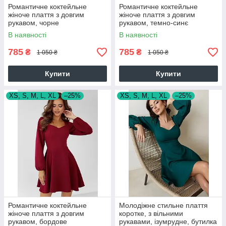
Романтичне коктейльне
Романтичне коктейльне
жіноче плаття з довгим
жіноче плаття з довгим
рукавом, чорне
рукавом, темно-синє
В наявності
В наявності
785
785
₴
₴
1 050 ₴
1 050 ₴
Купити
Купити
XS, S, M, L, XL
–25%
XS, S, M, L, XL
–25%
Романтичне коктейльне
Молодіжне стильне плаття
жіноче плаття з довгим
коротке, з вільними
рукавом, бордове
рукавами, ізумрудне, бутилка