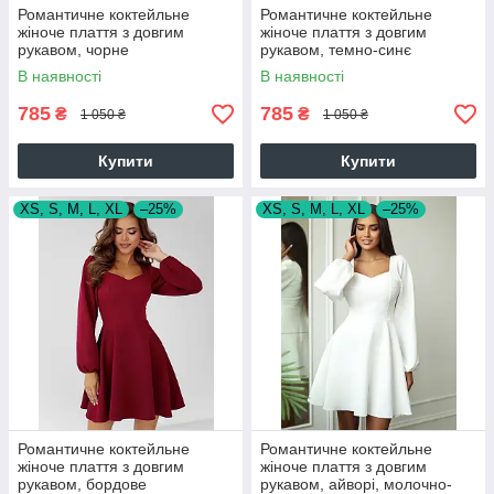
Романтичне коктейльне
Романтичне коктейльне
жіноче плаття з довгим
жіноче плаття з довгим
рукавом, чорне
рукавом, темно-синє
В наявності
В наявності
785
785
₴
₴
1 050 ₴
1 050 ₴
Купити
Купити
XS, S, M, L, XL
–25%
XS, S, M, L, XL
–25%
Романтичне коктейльне
Романтичне коктейльне
жіноче плаття з довгим
жіноче плаття з довгим
рукавом, бордове
рукавом, айворі, молочно-