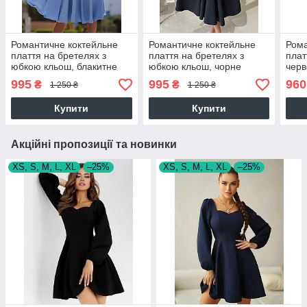
Романтичне коктейльне
Романтичне коктейльне
Рома
плаття на бретелях з
плаття на бретелях з
плат
юбкою кльош, блакитне
юбкою кльош, чорне
чер
995
995
960
₴
₴
1 250 ₴
1 250 ₴
Купити
Купити
Акційні пропозиції та новинки
XS, S, M, L, XL
–25%
XS, S, M, L, XL
–25%