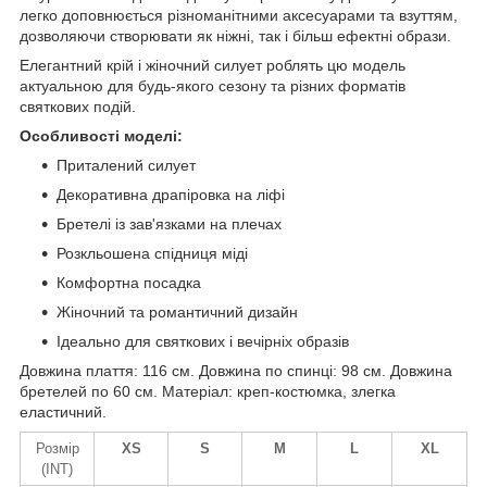
легко доповнюється різноманітними аксесуарами та взуттям,
дозволяючи створювати як ніжні, так і більш ефектні образи.
Елегантний крій і жіночний силует роблять цю модель
актуальною для будь-якого сезону та різних форматів
святкових подій.
Особливості моделі:
Приталений силует
Декоративна драпіровка на ліфі
Бретелі із зав'язками на плечах
Розкльошена спідниця міді
Комфортна посадка
Жіночний та романтичний дизайн
Ідеально для святкових і вечірніх образів
Довжина плаття: 116 см. Довжина по спинці: 98 см. Довжина
бретелей по 60 см. Матеріал: креп-костюмка, злегка
еластичний.
Розмір
XS
S
M
L
XL
(INT)