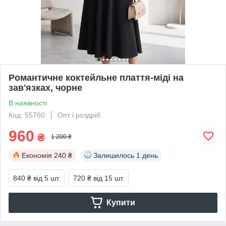
Романтичне коктейльне плаття-міді на
зав'язках, чорне
В наявності
Код: 55760
Опт і роздріб
960
₴
1 200 ₴
Економія
240 ₴
Залишилось
1 день
840 ₴
від 5 шт.
720 ₴
від 15 шт.
Купити