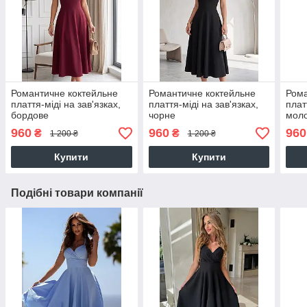
Романтичне коктейльне
Романтичне коктейльне
Рома
плаття-міді на зав'язках,
плаття-міді на зав'язках,
плат
бордове
чорне
моло
960
960
960
₴
₴
1 200 ₴
1 200 ₴
Купити
Купити
Подібні товари компанії