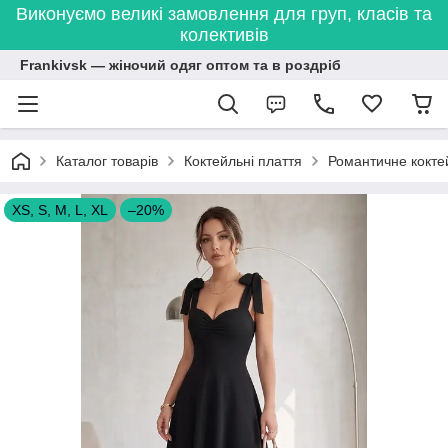
Виконуємо великі замовлення для груп, класів та
колективів
Frankivsk — жіночий одяг оптом та в роздріб
Каталог товарів
Коктейльні плаття
Романтичне коктей
XS, S, M, L, XL
–20%