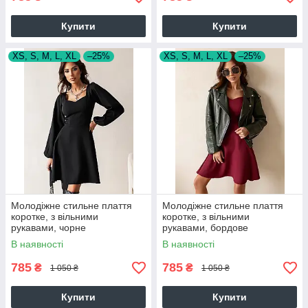
Купити
Купити
XS, S, M, L, XL
–25%
XS, S, M, L, XL
–25%
Молодіжне стильне плаття
Молодіжне стильне плаття
коротке, з вільними
коротке, з вільними
рукавами, чорне
рукавами, бордове
В наявності
В наявності
785
785
₴
₴
1 050 ₴
1 050 ₴
Купити
Купити