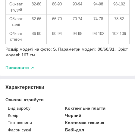
Обхват
82-86
86-90
90-94
94-98
98-102
грудей
Обхват
62-66
66-70
70-74
74-78
78-82
талії
Обхват
86-90
90-94
94-98
98-102
102-106
стегон
Розмір моделі на фото: S. Параметри моделі: 88/68/91. Зріст
моделі: 167 см.
Приховати
Характеристики
Основні атрибути
Вид виробу
Коктейльне плаття
Колір
Чорний
Тип тканини
Костюмна тканина
Фасон сукні
Бебі-дол