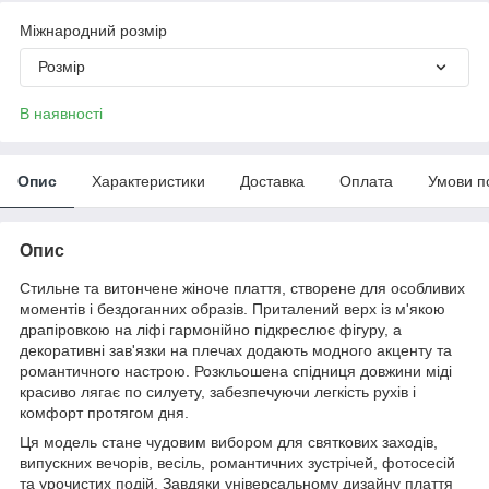
Міжнародний розмір
Розмір
В наявності
Опис
Характеристики
Доставка
Оплата
Умови п
Опис
Стильне та витончене жіноче плаття, створене для особливих
моментів і бездоганних образів. Приталений верх із м'якою
драпіровкою на ліфі гармонійно підкреслює фігуру, а
декоративні зав'язки на плечах додають модного акценту та
романтичного настрою. Розкльошена спідниця довжини міді
красиво лягає по силуету, забезпечуючи легкість рухів і
комфорт протягом дня.
Ця модель стане чудовим вибором для святкових заходів,
випускних вечорів, весіль, романтичних зустрічей, фотосесій
та урочистих подій. Завдяки універсальному дизайну плаття