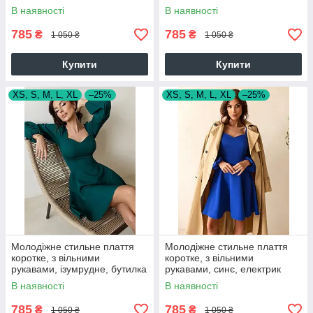
біле
В наявності
В наявності
785
785
₴
₴
1 050 ₴
1 050 ₴
Купити
Купити
XS, S, M, L, XL
–25%
XS, S, M, L, XL
–25%
Молодіжне стильне плаття
Молодіжне стильне плаття
коротке, з вільними
коротке, з вільними
рукавами, ізумрудне, бутилка
рукавами, синє, електрик
В наявності
В наявності
785
785
₴
₴
1 050 ₴
1 050 ₴