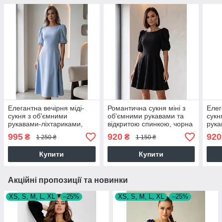
Елегантна вечірня міді-
Романтична сукня міні з
Елег
сукня з об'ємними
об'ємними рукавами та
сукн
рукавами-ліхтариками,
відкритою спинкою, чорна
рук
блакитне
блак
995
920
920
₴
₴
1 250 ₴
1 150 ₴
Купити
Купити
Акційні пропозиції та новинки
XS, S, M, L, XL
–25%
XS, S, M, L, XL
–25%