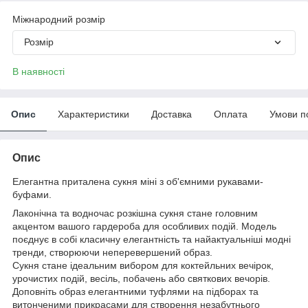
Міжнародний розмір
Розмір
В наявності
Опис
Характеристики
Доставка
Оплата
Умови п
Опис
Елегантна приталена сукня міні з об'ємними рукавами-
буфами.
Лаконічна та водночас розкішна сукня стане головним
акцентом вашого гардероба для особливих подій. Модель
поєднує в собі класичну елегантність та найактуальніші модні
тренди, створюючи неперевершений образ.
Сукня стане ідеальним вибором для коктейльних вечірок,
урочистих подій, весіль, побачень або святкових вечорів.
Доповніть образ елегантними туфлями на підборах та
витонченими прикрасами для створення незабутнього