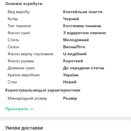
Основні атрибути
Вид виробу
Коктейльне плаття
Колір
Чорний
Тип тканини
Костюмна тканина
Фасон сукні
З відкритою спиною
Стиль
Молодіжний
Сезон
Весна/Літо
Фасон вирізу горловини
U-подібний
Фасон рукава
Короткий
Довжина сукні
До середини стегна
Країна виробник
Україна
Стан
Новий
Користувальницькі характеристики
Міжнародний розмір
Розмір
Приховати
Умови доставки