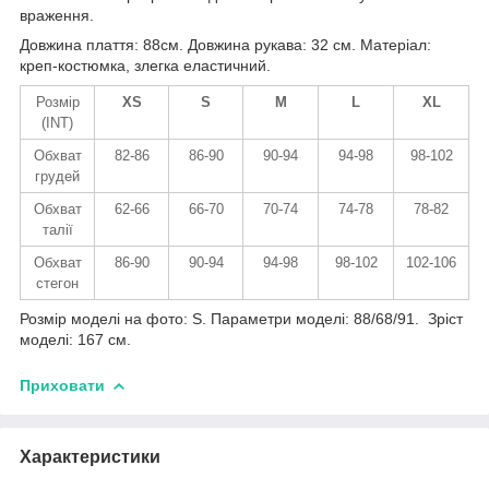
враження.
Довжина плаття: 88см. Довжина рукава: 32 см. Матеріал:
креп-костюмка, злегка еластичний.
Розмір
XS
S
M
L
XL
(INT)
Обхват
82-86
86-90
90-94
94-98
98-102
грудей
Обхват
62-66
66-70
70-74
74-78
78-82
талії
Обхват
86-90
90-94
94-98
98-102
102-106
стегон
Розмір моделі на фото: S. Параметри моделі: 88/68/91. Зріст
моделі: 167 см.
Приховати
Характеристики