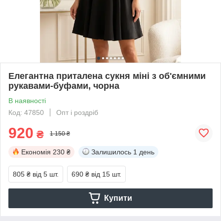
Елегантна приталена сукня міні з об'ємними
рукавами-буфами, чорна
В наявності
Код: 47850
Опт і роздріб
920
₴
1 150 ₴
Економія
230 ₴
Залишилось
1 день
805 ₴
від 5 шт.
690 ₴
від 15 шт.
Купити