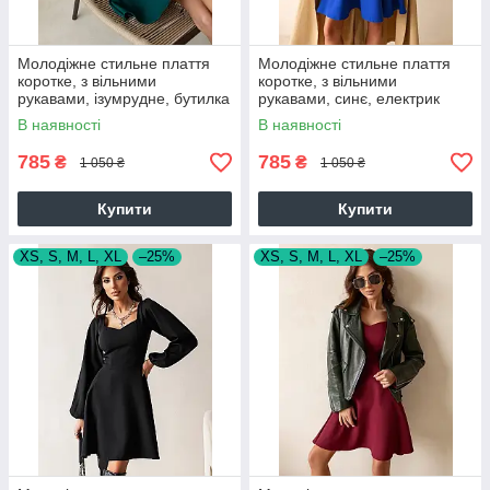
Молодіжне стильне плаття
Молодіжне стильне плаття
коротке, з вільними
коротке, з вільними
рукавами, ізумрудне, бутилка
рукавами, синє, електрик
В наявності
В наявності
785
785
₴
₴
1 050 ₴
1 050 ₴
Купити
Купити
XS, S, M, L, XL
–25%
XS, S, M, L, XL
–25%