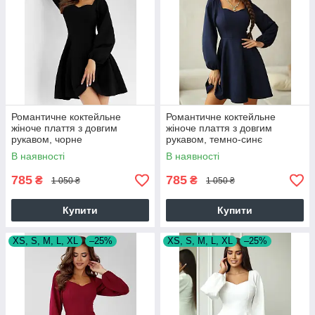
Романтичне коктейльне
Романтичне коктейльне
жіноче плаття з довгим
жіноче плаття з довгим
рукавом, чорне
рукавом, темно-синє
В наявності
В наявності
785
785
₴
₴
1 050 ₴
1 050 ₴
Купити
Купити
XS, S, M, L, XL
–25%
XS, S, M, L, XL
–25%