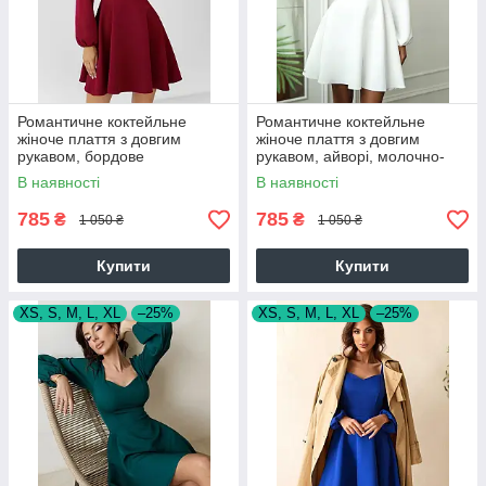
Романтичне коктейльне
Романтичне коктейльне
жіноче плаття з довгим
жіноче плаття з довгим
рукавом, бордове
рукавом, айворі, молочно-
біле
В наявності
В наявності
785
785
₴
₴
1 050 ₴
1 050 ₴
Купити
Купити
XS, S, M, L, XL
–25%
XS, S, M, L, XL
–25%