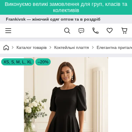
Виконуємо великі замовлення для груп, класів та
колективів
Frankivsk — жіночий одяг оптом та в роздріб
Каталог товарів
Коктейльні плаття
Елегантна притал
XS, S, M, L, XL
–20%