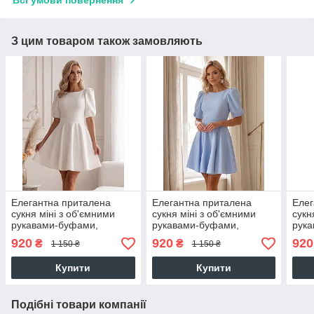
З цим товаром також замовляють
Елегантна приталена
Елегантна приталена
Елег
сукня міні з об'ємними
сукня міні з об'ємними
сукн
рукавами-буфами,
рукавами-буфами,
рука
молочна
блакитна
920
920
920
₴
₴
1 150 ₴
1 150 ₴
Купити
Купити
Подібні товари компанії