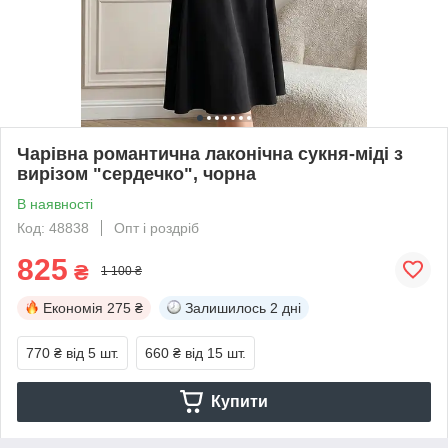
Чарівна романтична лаконічна сукня-міді з
вирізом "сердечко", чорна
В наявності
Код: 48838
Опт і роздріб
825
₴
1 100 ₴
Економія
275 ₴
Залишилось
2 дні
770 ₴
від 5 шт.
660 ₴
від 15 шт.
Купити