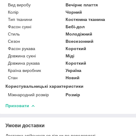
Вид виробу
Вечірнє плаття
Колір
Чорний
Тип тканини
Костюмна тканина
Фасон сукні
Бебі-дол
Стиль
Молодіжний
Сезон
Всесезонний
Фасон рукава
Короткий
Довжина сукні
Міді
Довжина рукава
Короткий
Країна виробник
Україна
Стан
Новий
Користувальницькі характеристики
Міжнародний розмір
Розмір
Приховати
Умови доставки
Доставка здійснюється тільки по передоплаті.