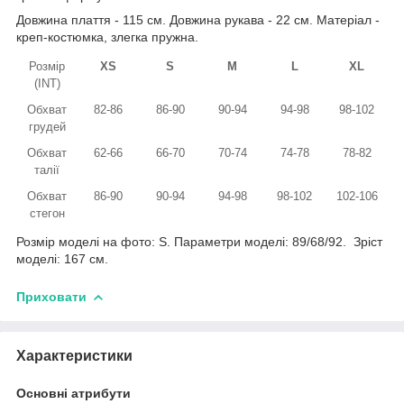
Довжина плаття - 115 см. Довжина рукава - 22 см. Матеріал -
креп-костюмка, злегка пружна.
Розмір
XS
S
M
L
XL
(INT)
Обхват
82-86
86-90
90-94
94-98
98-102
грудей
Обхват
62-66
66-70
70-74
74-78
78-82
талії
Обхват
86-90
90-94
94-98
98-102
102-106
стегон
Розмір моделі на фото: S. Параметри моделі: 89/68/92. Зріст
моделі: 167 см.
Приховати
Характеристики
Основні атрибути