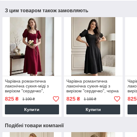
З цим товаром також замовляють
Чарівна романтична
Чарівна романтична
Чарі
лаконічна сукня-міді з
лаконічна сукня-міді з
лако
вирізом "сердечко",
вирізом "сердечко", чорна
вирі
бордова
моло
825
825
825
₴
₴
1 100 ₴
1 100 ₴
Купити
Купити
Подібні товари компанії