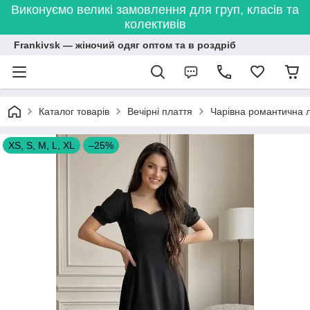
Виконуємо великі замовлення для груп, класів та
колективів
Frankivsk — жіночий одяг оптом та в роздріб
Каталог товарів
Вечірні плаття
Чарівна романтична ла
XS, S, M, L, XL
–25%