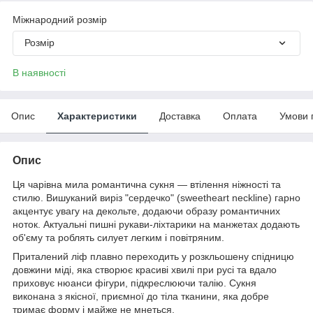
Міжнародний розмір
Розмір
В наявності
Опис
Характеристики
Доставка
Оплата
Умови 
Опис
Ця чарівна мила романтична сукня — втілення ніжності та
стилю. Вишуканий виріз "сердечко" (sweetheart neckline) гарно
акцентує увагу на декольте, додаючи образу романтичних
ноток. Актуальні пишні рукави-ліхтарики на манжетах додають
об'єму та роблять силует легким і повітряним.
Приталений ліф плавно переходить у розкльошену спідницю
довжини міді, яка створює красиві хвилі при русі та вдало
приховує нюанси фігури, підкреслюючи талію. Сукня
виконана з якісної, приємної до тіла тканини, яка добре
тримає форму і майже не мнеться.