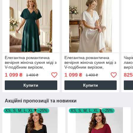
Елегантна романтична
Елегантна романтична
Чарі
вечірня жіноча сукня міді з
вечірня жіноча сукня міді з
лако
V-подібним вирізом,
V-подібним вирізом,
вирі
зелена
молочна
блак
1 099
1 099
825
₴
₴
1 400 ₴
1 400 ₴
Купити
Купити
Акційні пропозиції та новинки
XS, S, M, L, XL
–25%
XS, S, M, L, XL
–25%