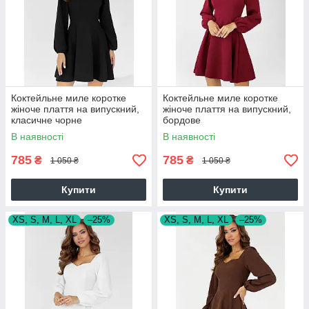
Коктейльне миле коротке
Коктейльне миле коротке
жіноче плаття на випускний,
жіноче плаття на випускний,
класичне чорне
бордове
В наявності
В наявності
785
785
₴
₴
1 050 ₴
1 050 ₴
Купити
Купити
XS, S, M, L, XL
–25%
XS, S, M, L, XL
–25%