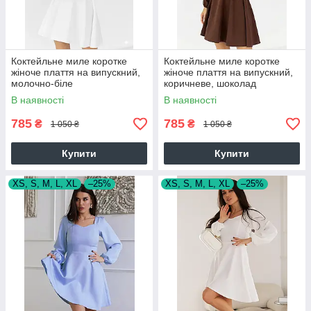
Коктейльне миле коротке
Коктейльне миле коротке
жіноче плаття на випускний,
жіноче плаття на випускний,
молочно-біле
коричневе, шоколад
В наявності
В наявності
785
785
₴
₴
1 050 ₴
1 050 ₴
Купити
Купити
XS, S, M, L, XL
–25%
XS, S, M, L, XL
–25%