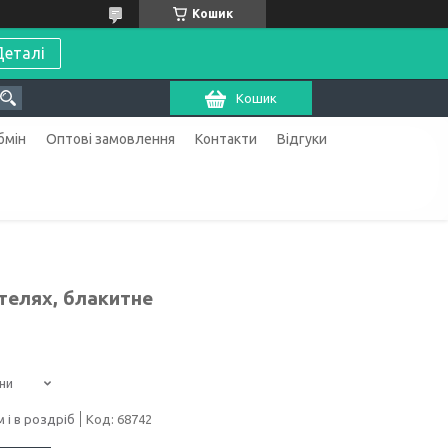
Кошик
Деталі
Кошик
бмін
Оптові замовлення
Контакти
Відгуки
телях, блакитне
ни
 і в роздріб
Код:
68742