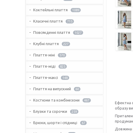
Коктейльні плаття
1089
Класичні плаття
715
Повсякденні плаття
1027
Клубні плаття
227
Плаття-міні
570
Плаття-міді
825
Плаття-максі
148
Плаття на випускний
60
Костюми та комбінезони
467
Ефектна с
образу ви
Блузки та сорочки
259
Приталени
продумано
Брюки, шорти і спідниці
67
Довжина п