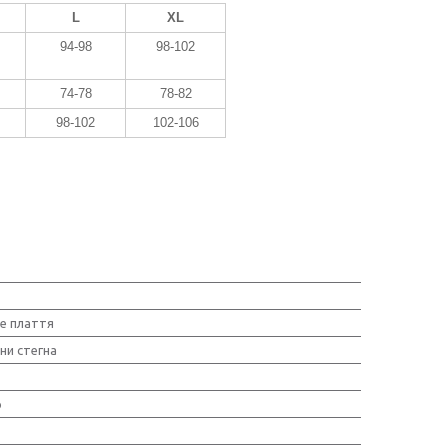
L
XL
94-98
98-102
74-78
78-82
98-102
102-106
е плаття
ни стегна
о