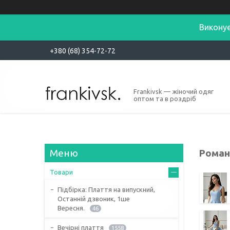
Виконує
+380 (68) 354-72-72
Frankivsk — жіночий одяг
оптом та в роздріб
Роман
Товари
Підбірка: Плаття на випускний,
Останній дзвоник, 1ше
Вересня.
46
Вечірні плаття
1558