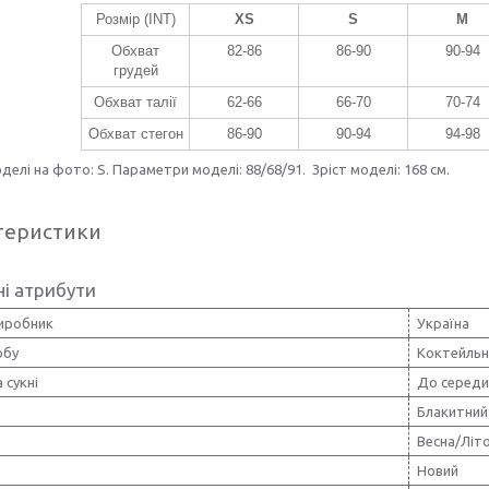
Розмір (INT)
XS
S
M
Обхват
82-86
86-90
90-94
грудей
Обхват талії
62-66
66-70
70-74
Обхват стегон
86-90
90-94
94-98
делі на фото: S. Параметри моделі: 88/68/91. Зріст моделі: 168 см.
теристики
і атрибути
виробник
Україна
обу
Коктейльн
 сукні
До середи
Блакитний
Весна/Літ
Новий