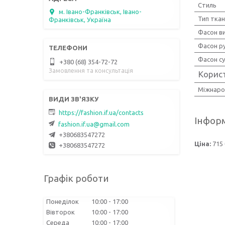
Стиль
м. Івано-Франківськ, Івано-
Тип тка
Франківськ, Україна
Фасон ви
Фасон р
Фасон су
+380 (68) 354-72-72
Замовлення та консультація
Корис
Міжнаро
https://fashion.if.ua/contacts
Інформ
fashion.if.ua@gmail.com
+380683547272
Ціна:
715 
+380683547272
Графік роботи
Понеділок
10:00
17:00
Вівторок
10:00
17:00
Середа
10:00
17:00