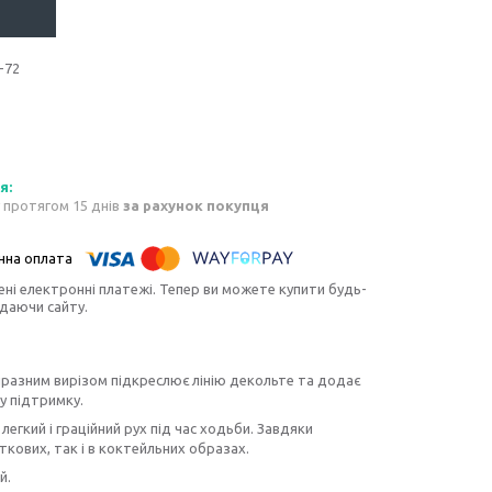
-72
 протягом 15 днів
за рахунок покупця
ені електронні платежі. Тепер ви можете купити будь-
идаючи сайту.
 виразним вирізом підкреслює лінію декольте та додає
у підтримку.
гкий і граційний рух під час ходьби. Завдяки
кових, так і в коктейльних образах.
й.