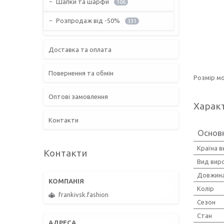
Шапки та шарфи
106
Розпродаж від -50%
331
Доставка та оплата
Повернення та обмін
Розмір мо
Оптові замовлення
Харак
Контакти
Основн
Країна 
Контакти
Вид вир
Довжина
Колір
frankivsk.fashion
Сезон
Стан