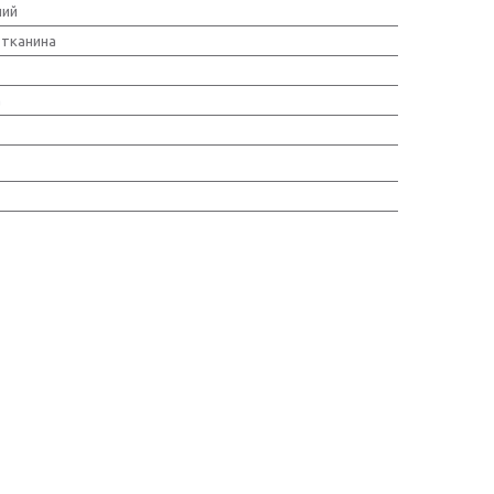
ний
тканина
а