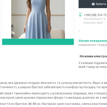
Купити
+380 (68) 354-72
Замовлення та
консультація
повернення товару
У компанії підключ
який товар не пок
укня, яка ідеально поєднує жіночність та сучасну елегантність. Верх із
тонченості, а широкі бретелі забезпечують комфортну посадку та гарн
й силует гармонійно переходить у розкльошену спідницю, яка створює ле
му крою сукня красиво підкреслює фігуру та виглядає доречно як у свят
лаття по бретелі: 86-88 см. Матеріал: креп-костюмка, злегка еластични