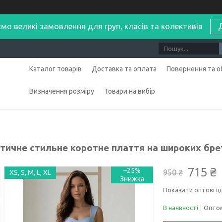
мо великі замовлення для груп, класів та колективів
Каталог товарів
Доставка та оплата
Повернення та о
Визначення розміру
Товари на вибір
тичне стильне коротне плаття на широких бре
715 ₴
–25%
950 ₴
XS, S, M, L, XL
Показати оптові ці
В наявності
Оптом