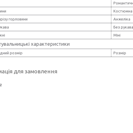
Романтич
нини
Костюмна 
різу горловини
Анжеліка
укава
Без рукав
кні
Міні
тувальницькі характеристики
дний розмір
Розмір
ація для замовлення
₴