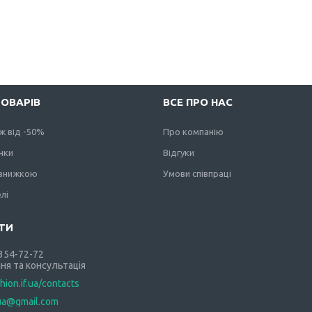
ТОВАРІВ
ВСЕ ПРО НАС
ж від -50%
Про компанію
нки
Відгуки
 знижкою
Умови співпраці
лі
 354-72-72
ня та консультація
shion.if.ua/contacts
.ua@gmail.com