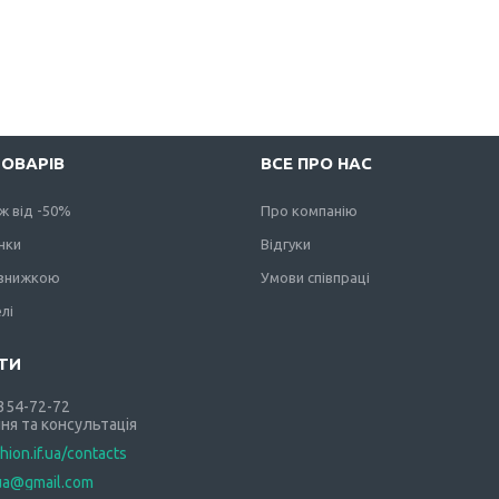
ТОВАРІВ
ВСЕ ПРО НАС
ж від -50%
Про компанію
нки
Відгуки
 знижкою
Умови співпраці
лі
 354-72-72
ня та консультація
shion.if.ua/contacts
.ua@gmail.com