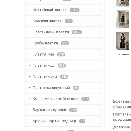
Коктейльні плаття
1089
Класичні плаття
715
Повсякденні плаття
1027
Клубні плаття
227
Плаття-міні
570
Плаття-міді
825
Плаття-максі
148
Плаття на випускний
60
Костюми та комбінезони
467
Ефектна с
образу ви
Блузки та сорочки
259
Приталени
продумано
Брюки, шорти і спідниці
67
Довжина п