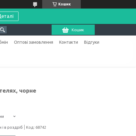
Кошик
Деталі
Кошик
бмін
Оптові замовлення
Контакти
Відгуки
телях, чорне
ни
 і в роздріб
Код:
68742