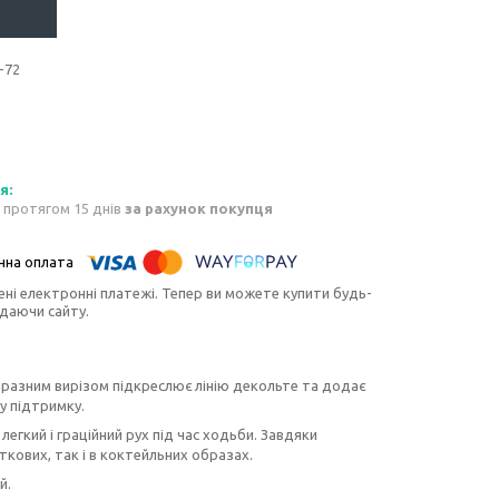
-72
 протягом 15 днів
за рахунок покупця
ені електронні платежі. Тепер ви можете купити будь-
идаючи сайту.
 виразним вирізом підкреслює лінію декольте та додає
у підтримку.
гкий і граційний рух під час ходьби. Завдяки
кових, так і в коктейльних образах.
й.