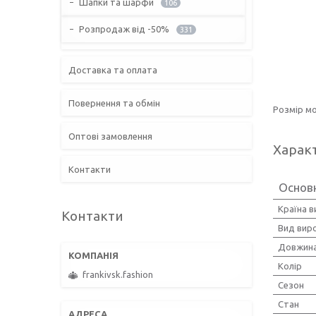
Шапки та шарфи
106
Розпродаж від -50%
331
Доставка та оплата
Повернення та обмін
Розмір мо
Оптові замовлення
Харак
Контакти
Основн
Країна 
Контакти
Вид вир
Довжина
Колір
frankivsk.fashion
Сезон
Стан