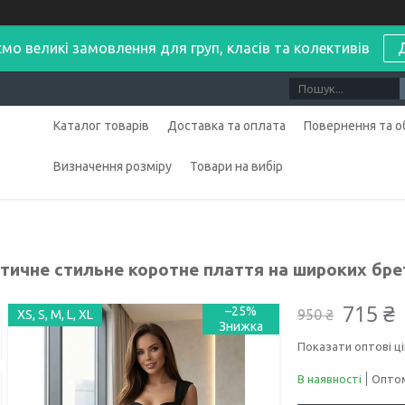
мо великі замовлення для груп, класів та колективів
Каталог товарів
Доставка та оплата
Повернення та о
Визначення розміру
Товари на вибір
тичне стильне коротне плаття на широких бре
715 ₴
–25%
950 ₴
XS, S, M, L, XL
Показати оптові ці
В наявності
Оптом