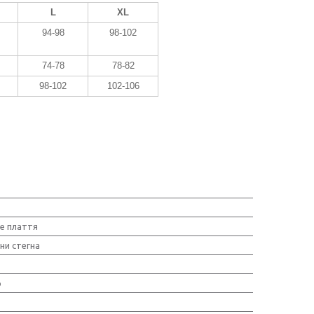
L
XL
94-98
98-102
74-78
78-82
98-102
102-106
е плаття
ни стегна
о