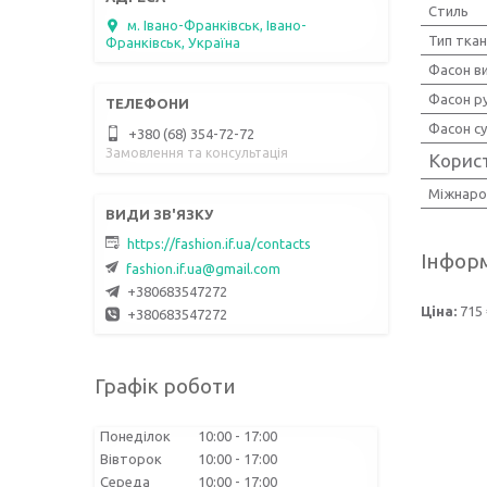
Стиль
м. Івано-Франківськ, Івано-
Тип тка
Франківськ, Україна
Фасон ви
Фасон р
Фасон су
+380 (68) 354-72-72
Замовлення та консультація
Корис
Міжнаро
https://fashion.if.ua/contacts
Інформ
fashion.if.ua@gmail.com
+380683547272
Ціна:
715 
+380683547272
Графік роботи
Понеділок
10:00
17:00
Вівторок
10:00
17:00
Середа
10:00
17:00