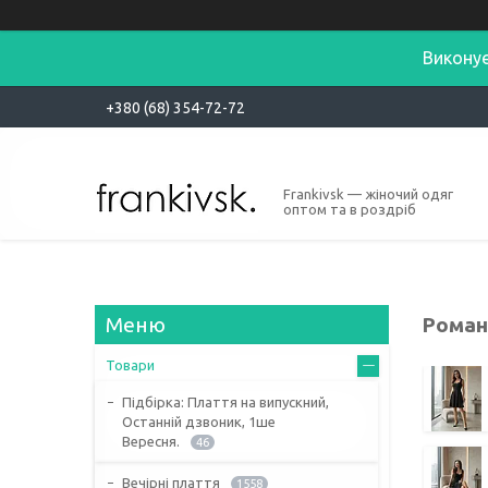
Виконує
+380 (68) 354-72-72
Frankivsk — жіночий одяг
оптом та в роздріб
Роман
Товари
Підбірка: Плаття на випускний,
Останній дзвоник, 1ше
Вересня.
46
Вечірні плаття
1558