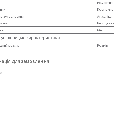
Романтич
нини
Костюмна 
різу горловини
Анжеліка
укава
Без рукав
кні
Міні
тувальницькі характеристики
дний розмір
Розмір
ація для замовлення
₴