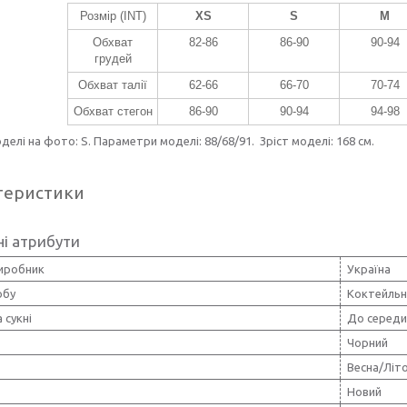
Розмір (INT)
XS
S
M
Обхват
82-86
86-90
90-94
грудей
Обхват талії
62-66
66-70
70-74
Обхват стегон
86-90
90-94
94-98
делі на фото: S. Параметри моделі: 88/68/91. Зріст моделі: 168 см.
теристики
і атрибути
виробник
Україна
обу
Коктейльн
 сукні
До середи
Чорний
Весна/Літ
Новий