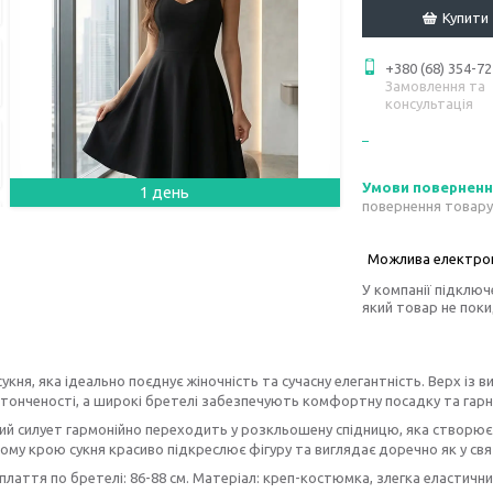
Купити
+380 (68) 354-72
Замовлення та
консультація
1 день
повернення товару
У компанії підключ
який товар не пок
укня, яка ідеально поєднує жіночність та сучасну елегантність. Верх із
тонченості, а широкі бретелі забезпечують комфортну посадку та гарн
й силует гармонійно переходить у розкльошену спідницю, яка створює ле
му крою сукня красиво підкреслює фігуру та виглядає доречно як у свят
лаття по бретелі: 86-88 см. Матеріал: креп-костюмка, злегка еластични