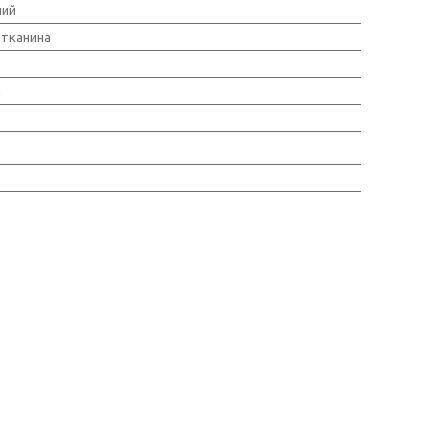
ний
тканина
а