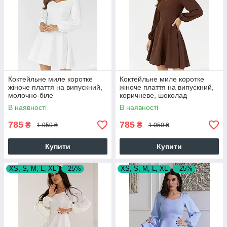
Коктейльне миле коротке
Коктейльне миле коротке
жіноче плаття на випускний,
жіноче плаття на випускний,
молочно-біле
коричневе, шоколад
В наявності
В наявності
785
785
₴
₴
1 050 ₴
1 050 ₴
Купити
Купити
XS, S, M, L, XL
–25%
XS, S, M, L, XL
–25%