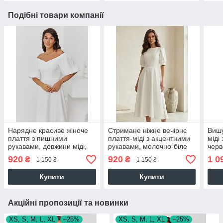
Подібні товари компанії
Нарядне красиве жіноче
Стримане ніжне вечірнє
Вишу
плаття з пишними
плаття-міді з акцентними
міді
рукавами, довжини міді,
рукавами, молочно-біле
чер
молочно-біле
920
920
1 0
₴
₴
1 150 ₴
1 150 ₴
Купити
Купити
Акційні пропозиції та новинки
XS, S, M, L, XL
–25%
XS, S, M, L, XL
–25%