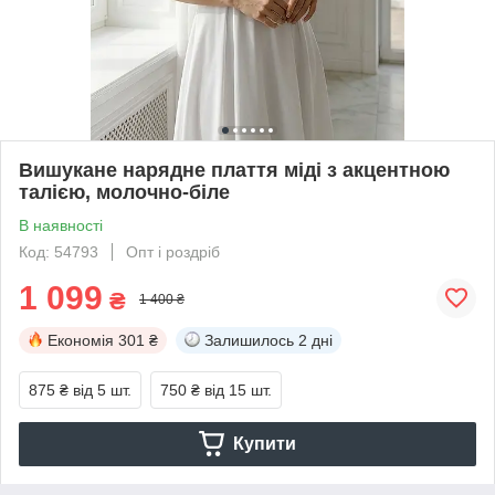
Вишукане нарядне плаття міді з акцентною
талією, молочно-біле
В наявності
Код: 54793
Опт і роздріб
1 099
₴
1 400 ₴
Економія
301 ₴
Залишилось
2 дні
875 ₴
від 5 шт.
750 ₴
від 15 шт.
Купити