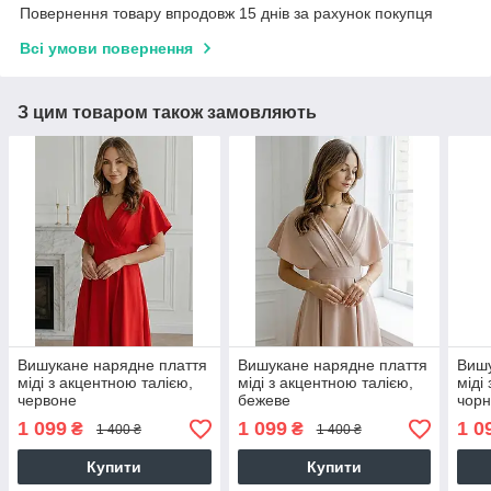
Повернення товару впродовж 15 днів за рахунок покупця
Всі умови повернення
З цим товаром також замовляють
Вишукане нарядне плаття
Вишукане нарядне плаття
Вишу
міді з акцентною талією,
міді з акцентною талією,
міді
червоне
бежеве
чор
1 099
1 099
1 0
₴
₴
1 400 ₴
1 400 ₴
Купити
Купити