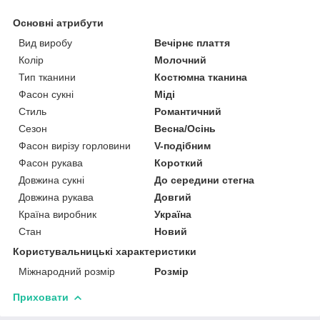
Основні атрибути
Вид виробу
Вечірнє плаття
Колір
Молочний
Тип тканини
Костюмна тканина
Фасон сукні
Міді
Стиль
Романтичний
Сезон
Весна/Осінь
Фасон вирізу горловини
V-подібним
Фасон рукава
Короткий
Довжина сукні
До середини стегна
Довжина рукава
Довгий
Країна виробник
Україна
Стан
Новий
Користувальницькі характеристики
Міжнародний розмір
Розмір
Приховати