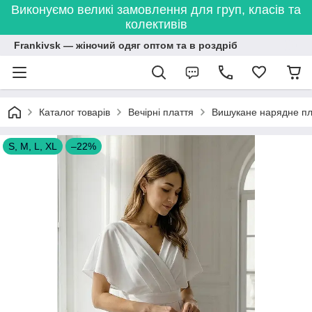
Виконуємо великі замовлення для груп, класів та
колективів
Frankivsk — жіночий одяг оптом та в роздріб
Каталог товарів
Вечірні плаття
Вишукане нарядне пла
S, M, L, XL
–22%