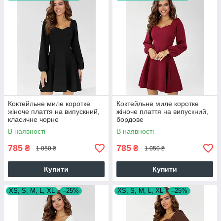
Коктейльне миле коротке
Коктейльне миле коротке
жіноче плаття на випускний,
жіноче плаття на випускний,
класичне чорне
бордове
В наявності
В наявності
785
785
₴
₴
1 050 ₴
1 050 ₴
Купити
Купити
XS, S, M, L, XL
–25%
XS, S, M, L, XL
–25%