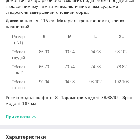
романтичних зустрічей або важливих подій. Легко поєднується
з класичним взуттям та мінімалістичними аксесуарами,
створюючи завершений стильний образ.
Довжина плаття: 115 см. Матеріал: креп-костюмка, злегка
еластичний.
Розмір
S
M
L
XL
(INT)
Обхват
86-90
90-94
94-98
98-102
грудей
Обхват
66-70
70-74
74-78
78-82
талії
Обхват
90-94
94-98
98-102
102-106
стегон
Розмір моделі на фото: S. Параметри моделі: 88/68/92. Зріст
моделі: 167 см.
Приховати
Характеристики