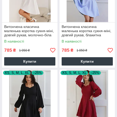
Витончена класична
Витончена класична
маленька коротка сукня-міні,
маленька коротка сукня-міні,
довгий рукав, молочно-біла
довгий рукав, блакитна
В наявності
В наявності
785
785
₴
₴
1 050 ₴
1 050 ₴
Купити
Купити
XS, S, M, L, XL
–25%
XS, S, M, L, XL
–25%