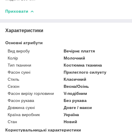
Приховати
Характеристики
Основні атрибути
Вид виробу
Вечірнє плаття
Колір
Молочний
Тип тканини
Костюмна тканина
Фасон сукні
Прилеглого силуету
Стиль
Класичний
Сезон
Весна/Осінь
Фасон вирізу горловини
V-подібним
Фасон рукава
Без рукава
Довжина сукні
Довге / макси
Країна виробник
Україна
Стан
Новий
Користувальницькі характеристики