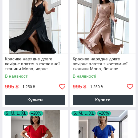
Красиве нарядне довге
Красиве нарядне довге
вечірнє плаття з костюмної
вечірнє плаття з костюмної
тканини Mona, чорне
тканини Mona, бежеве
В наявності
В наявності
995
995
₴
₴
1 250 ₴
1 250 ₴
Купити
Купити
S, M, L, XL
–20%
S, M, L, XL
–20%