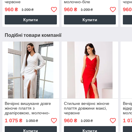
червоне
молочно-біле
чор
960
960
960
₴
₴
1 200 ₴
1 200 ₴
Купити
Купити
Подібні товари компанії
Вечірнє вишукане довге
Стильне вечірнє жіноче
Вечі
жіноче плаття з
плаття довжини максі,
відк
драпіровкою, молочно-
червоне
моло
біле
1 075
960
1 0
₴
₴
1 350 ₴
1 200 ₴
Купити
Купити