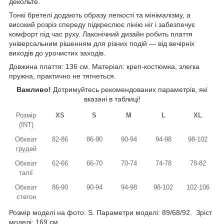
декольте.
Тонкі бретелі додають образу легкості та мінімалізму, а
високий розріз спереду підкреслює лінію ніг і забезпечує
комфорт під час руху. Лаконічний дизайн робить плаття
універсальним рішенням для різних подій — від вечірніх
виходів до урочистих заходів.
Довжина плаття: 136 см. Матеріал: креп-костюмка, злегка
пружна, практично не тягнеться.
Важливо!
Дотримуйтесь рекомендованих параметрів, які
вказані в таблиці!
Розмір
XS
S
M
L
XL
(INT)
Обхват
82-86
86-90
90-94
94-98
98-102
грудей
Обхват
62-66
66-70
70-74
74-78
78-82
талії
Обхват
86-90
90-94
94-98
98-102
102-106
стегон
Розмір моделі на фото: S. Параметри моделі: 89/68/92. Зріст
моделі: 169 см.