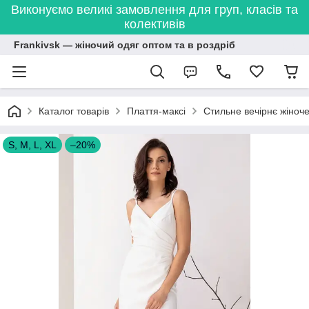
Виконуємо великі замовлення для груп, класів та
колективів
Frankivsk — жіночий одяг оптом та в роздріб
Каталог товарів
Плаття-максі
Стильне вечірнє жіноч
S, M, L, XL
–20%