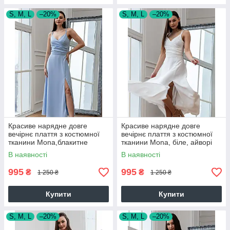
S, M, L
–20%
S, M, L
–20%
Красиве нарядне довге
Красиве нарядне довге
вечірнє плаття з костюмної
вечірнє плаття з костюмної
тканини Mona,блакитне
тканини Mona, біле, айворі
В наявності
В наявності
995
995
₴
₴
1 250 ₴
1 250 ₴
Купити
Купити
S, M, L
–20%
S, M, L
–20%