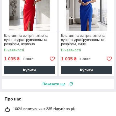
Елегантна вечірня жіноча
Елегантна вечірня жіноча
сукня з драпіруванням та
сукня з драпіруванням та
розрізом, червона
розрізом, синє
В наявності
В наявності
1 035
1 035
₴
₴
1 300 ₴
1 300 ₴
Купити
Купити
Показати ще
Про нас
100% позитивних з 235 відгуків за рік