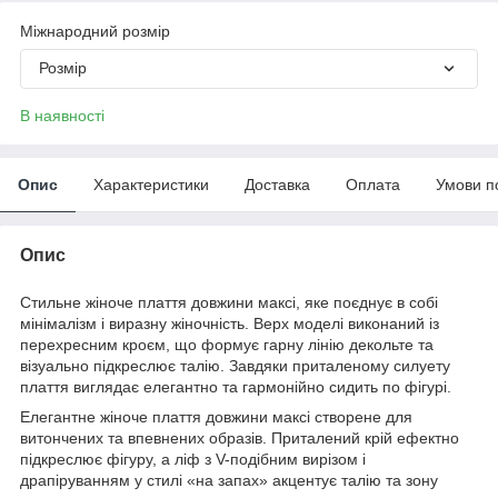
Міжнародний розмір
Розмір
В наявності
Опис
Характеристики
Доставка
Оплата
Умови п
Опис
Стильне жіноче плаття довжини максі, яке поєднує в собі
мінімалізм і виразну жіночність. Верх моделі виконаний із
перехресним кроєм, що формує гарну лінію декольте та
візуально підкреслює талію. Завдяки приталеному силуету
плаття виглядає елегантно та гармонійно сидить по фігурі.
Елегантне жіноче плаття довжини максі створене для
витончених та впевнених образів. Приталений крій ефектно
підкреслює фігуру, а ліф з V-подібним вирізом і
драпіруванням у стилі «на запах» акцентує талію та зону