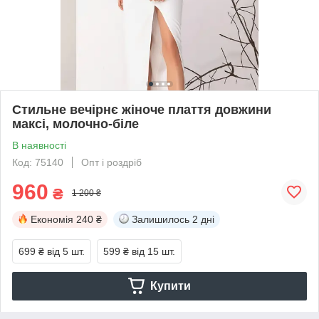
Стильне вечірнє жіноче плаття довжини
максі, молочно-біле
В наявності
Код: 75140
Опт і роздріб
960
₴
1 200 ₴
Економія
240 ₴
Залишилось
2 дні
699 ₴
від 5 шт.
599 ₴
від 15 шт.
Купити