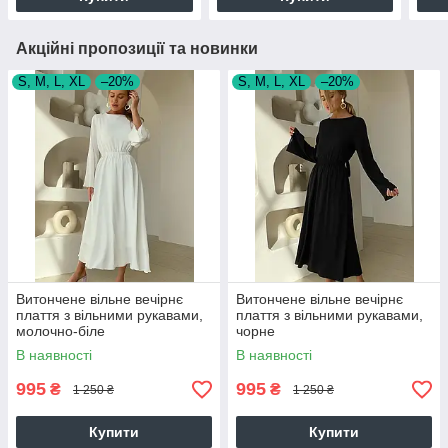
Акційні пропозиції та новинки
S, M, L, XL
–20%
S, M, L, XL
–20%
Витончене вільне вечірнє
Витончене вільне вечірнє
плаття з вільними рукавами,
плаття з вільними рукавами,
молочно-біле
чорне
В наявності
В наявності
995
995
₴
₴
1 250 ₴
1 250 ₴
Купити
Купити