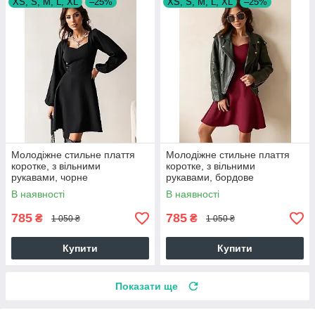
XS, S, M, L, XL
–25%
XS, S, M, L, XL
–25%
Молодіжне стильне плаття
Молодіжне стильне плаття
коротке, з вільними
коротке, з вільними
рукавами, чорне
рукавами, бордове
В наявності
В наявності
785
785
₴
₴
1 050 ₴
1 050 ₴
Купити
Купити
Показати ще