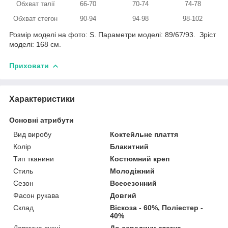
Обхват талії
66-70
70-74
74-78
Обхват стегон
90-94
94-98
98-102
Розмір моделі на фото: S. Параметри моделі: 89/67/93. Зріст
моделі: 168 см.
Приховати
Характеристики
Основні атрибути
Вид виробу
Коктейльне плаття
Колір
Блакитний
Тип тканини
Костюмний креп
Стиль
Молодіжний
Сезон
Всесезонний
Фасон рукава
Довгий
Склад
Віскоза - 60%, Поліестер -
40%
Довжина сукні
До середини стегна