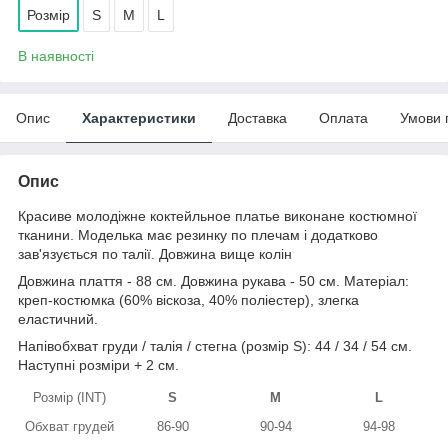
Розмір
S
M
L
В наявності
Опис
Характеристики
Доставка
Оплата
Умови 
Опис
Красиве молодіжне коктейльное платье виконане костюмної
тканини. Моделька має резинку по плечам і додатково
зав'язується по талії. Довжина вище колін
Довжина плаття - 88 см. Довжина рукава - 50 см. Матеріал:
креп-костюмка (60% віскоза, 40% поліестер), злегка
еластичний.
Напівобхват груди / талія / стегна (розмір S): 44 / 34 / 54 см.
Наступні розміри + 2 см.
Розмір (INT)
S
M
L
Обхват грудей
86-90
90-94
94-98