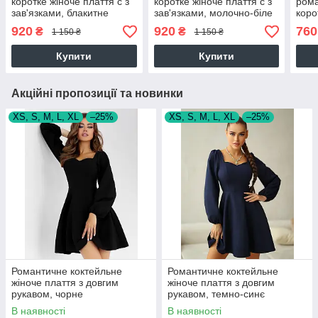
коротке жіноче плаття с з
коротке жіноче плаття с з
рома
зав'язками, блакитне
зав'язками, молочно-біле
коро
моло
920
920
760
₴
₴
1 150 ₴
1 150 ₴
Купити
Купити
Акційні пропозиції та новинки
XS, S, M, L, XL
–25%
XS, S, M, L, XL
–25%
Романтичне коктейльне
Романтичне коктейльне
жіноче плаття з довгим
жіноче плаття з довгим
рукавом, чорне
рукавом, темно-синє
В наявності
В наявності