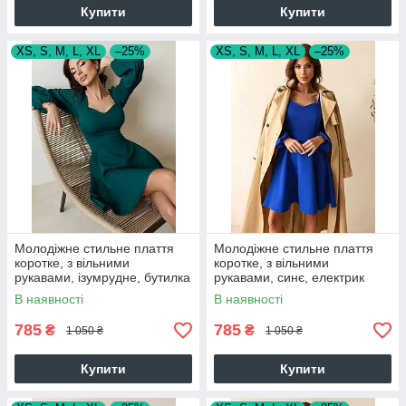
Купити
Купити
XS, S, M, L, XL
–25%
XS, S, M, L, XL
–25%
Молодіжне стильне плаття
Молодіжне стильне плаття
коротке, з вільними
коротке, з вільними
рукавами, ізумрудне, бутилка
рукавами, синє, електрик
В наявності
В наявності
785
785
₴
₴
1 050 ₴
1 050 ₴
Купити
Купити