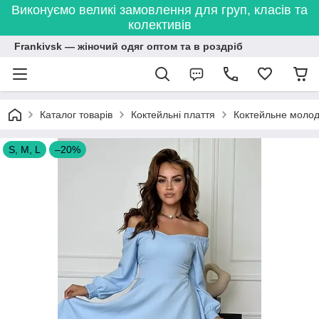
Виконуємо великі замовлення для груп, класів та
колективів
Frankivsk — жіночий одяг оптом та в роздріб
Каталог товарів
Коктейльні плаття
Коктейльне молоді
S, M, L
–20%