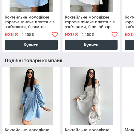
Коктейльне молодіжне
Коктейльне молодіжне
Кокт
коротке жіноче плаття с з
коротке жіноче плаття с з
коро
зав'язками, блакитне
зав'язками, біле, айворі
зав'
920
920
920
₴
₴
1 150 ₴
1 150 ₴
Купити
Купити
Подібні товари компанії
Коктейльне молодіжне
Коктейльне молодіжне
Моло