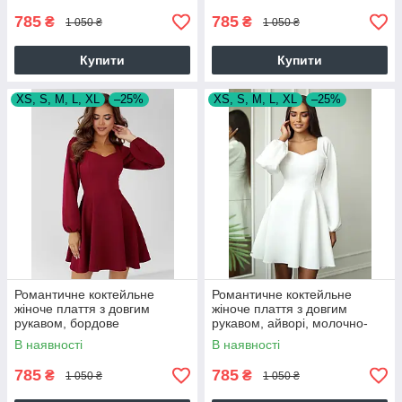
785
785
₴
₴
1 050 ₴
1 050 ₴
Купити
Купити
XS, S, M, L, XL
–25%
XS, S, M, L, XL
–25%
Романтичне коктейльне
Романтичне коктейльне
жіноче плаття з довгим
жіноче плаття з довгим
рукавом, бордове
рукавом, айворі, молочно-
біле
В наявності
В наявності
785
785
₴
₴
1 050 ₴
1 050 ₴