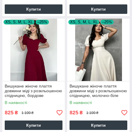
Купити
Купити
XS, S, M, L, XL
–25%
XS, S, M, L, XL
–25%
Вишукане жіноче плаття
Вишукане жіноче плаття
довжини міді з розкльошеною
довжини міді з розкльошеною
спідницею, бордове
спідницею, молочно-біле
В наявності
В наявності
825
825
₴
₴
1 100 ₴
1 100 ₴
Купити
Купити