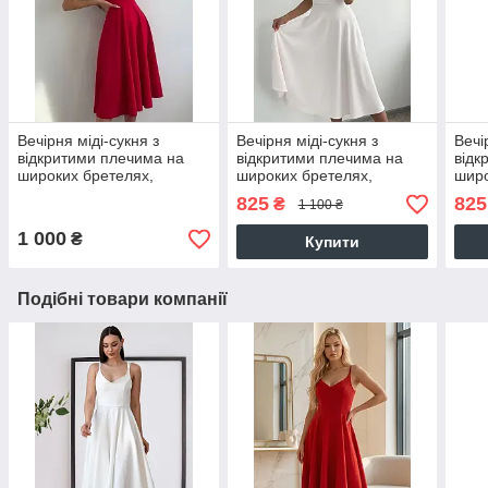
Вечірня міді-сукня з
Вечірня міді-сукня з
Вечі
відкритими плечима на
відкритими плечима на
відк
широких бретелях,
широких бретелях,
широ
червоне
молочно-біле
блак
825
825
₴
1 100 ₴
1 000
₴
Купити
Подібні товари компанії