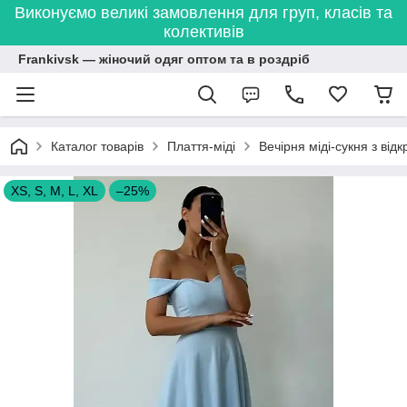
Виконуємо великі замовлення для груп, класів та
колективів
Frankivsk — жіночий одяг оптом та в роздріб
Каталог товарів
Плаття-міді
Вечірня міді-сукня з ві
XS, S, M, L, XL
–25%