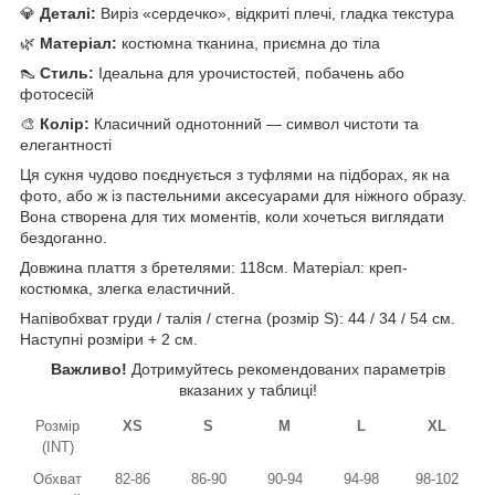
💎
Деталі:
Виріз «сердечко», відкриті плечі, гладка текстура
🌿
Матеріал:
костюмна тканина, приємна до тіла
👠
Стиль:
Ідеальна для урочистостей, побачень або
фотосесій
🎨
Колір:
Класичний однотонний — символ чистоти та
елегантності
Ця сукня чудово поєднується з туфлями на підборах, як на
фото, або ж із пастельними аксесуарами для ніжного образу.
Вона створена для тих моментів, коли хочеться виглядати
бездоганно.
Довжина плаття з бретелями: 118см. Матеріал: креп-
костюмка, злегка еластичний.
Напівобхват груди / талія / стегна (розмір S): 44 / 34 / 54 см.
Наступні розміри + 2 см.
Важливо!
Дотримуйтесь рекомендованих параметрів
вказаних у таблиці!
Розмір
XS
S
M
L
XL
(INT)
Обхват
82-86
86-90
90-94
94-98
98-102