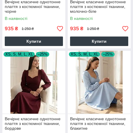
Вечірнє класичне однотонне
Вечірнє класичне однотонне
плаття з костюмної тканини,
плаття з костюмної тканини,
чорне
молочно-біле
В наявності
В наявності
935
935
₴
₴
1 250 ₴
1 250 ₴
Купити
Купити
XS, S, M, L, XL
–25%
XS, S, M, L, XL
–25%
Вечірнє класичне однотонне
Вечірнє класичне однотонне
плаття з костюмної тканини,
плаття з костюмної тканини,
бордове
блакитне