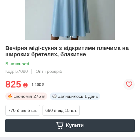
Вечірня міді-сукня з відкритими плечима на
широких бретелях, блакитне
В наявності
Код: 57090
Опт і роздріб
825
₴
1 100 ₴
Економія
275 ₴
Залишилось
1 день
770 ₴
від 5 шт.
660 ₴
від 15 шт.
Купити