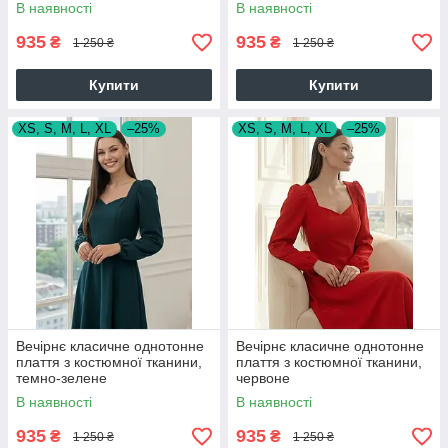
В наявності
В наявності
935
935
₴
₴
1 250 ₴
1 250 ₴
Купити
Купити
XS, S, M, L, XL
–25%
XS, S, M, L, XL
–25%
Вечірнє класичне однотонне
Вечірнє класичне однотонне
плаття з костюмної тканини,
плаття з костюмної тканини,
темно-зелене
червоне
В наявності
В наявності
935
935
₴
₴
1 250 ₴
1 250 ₴