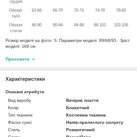
грудей
Обхват
62-66
66-70
70-74
74-78
78-82
талії
Обхват
86-90
90-94
94-98
98-102
102-106
стегон
Розмір моделі на фото: S. Параметри моделі: 89/68/93. Зріст
моделі: 168 см.
Приховати
Характеристики
Основні атрибути
Вид виробу
Вечірнє плаття
Колір
Блакитний
Тип тканини
Костюмна тканина
Фасон сукні
Напів-прилеглого силуету
Стиль
Романтичний
Сезон
Весна/Осінь