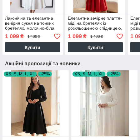
Лаконічна та елегантна
Елегантне вечірнє плаття-
Елег
вечірня сукня на тонких
міді на бретелях із
міді
бретелях, молочно-біла
розкльошеною спідницею,
розк
червоне
чор
1 099
1 099
1 0
₴
₴
1 400 ₴
1 400 ₴
Купити
Купити
Акційні пропозиції та новинки
XS, S, M, L, XL
–25%
XS, S, M, L, XL
–25%