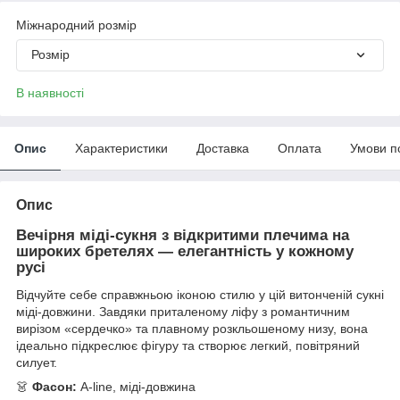
Міжнародний розмір
Розмір
В наявності
Опис
Характеристики
Доставка
Оплата
Умови п
Опис
Вечірня міді-сукня з відкритими плечима на
широких бретелях — елегантність у кожному
русі
Відчуйте себе справжньою іконою стилю у цій витонченій сукні
міді-довжини. Завдяки приталеному ліфу з романтичним
вирізом «сердечко» та плавному розкльошеному низу, вона
ідеально підкреслює фігуру та створює легкий, повітряний
силует.
👗
Фасон:
A-line, міді-довжина