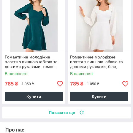
Романтичне молодіжне
Романтичне молодіжне
плаття з пишною юбкою та
плаття з пишною юбкою та
довгими рукавами, темно-
довгими рукавами, біле,
зелене
айворі
В наявності
В наявності
785
785
₴
₴
1 050 ₴
1 050 ₴
Купити
Купити
Показати ще
Про нас