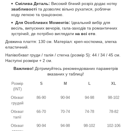
Смілива Деталь:
Високий бічний розріз додає нотку
звабливості
та дозволяє вільно рухатися, роблячи
ходу легкою та граціозною.
Для Особливих Моментів:
Ідеальний вибір для
весіль, випускних вечорів, гала-заходів та романтичних
зустрічей, де потрібно виглядати
на всі сто
.
Довжина плаття: 130 см. Матеріал: креп-костюмка, злегка
еластичний.
Напівобхват груди / талія / стегна (розмір S): 44 / 34 / 45 см.
Наступні розміри + 2 см.
Важливо!
Дотримуйтесь рекомендованих параметрів
вказаних у таблиці!
Розмір
S
M
L
XL
(INT)
Обхват
86-90
90-94
94-98
98-102
грудей
Обхват
66-70
70-74
74-78
78-82
талії
Обхват
90-94
94-98
98-102
102-106