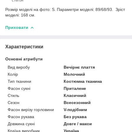
стегон
Розмір моделі на фото: S. Параметри моделі: 89/68/93. Зріст
моделі: 168 см.
Приховати
Характеристики
Основні атрибути
Вид виробу
Вечірнє плаття
Колір
Молочний
Тип тканини
Костюмна тканина
Фасон сукні
Приталене
Стиль
Класичний
Сезон
Всесезонний
Фасон вирізу горловини
V-подібним
Фасон рукава
Без рукава
Довжина сукні
Довге / макси
Країна виробник
Україна