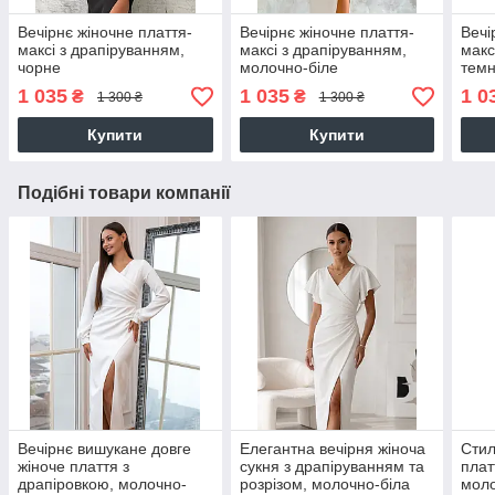
Вечірнє жіночне плаття-
Вечірнє жіночне плаття-
Вечі
максі з драпіруванням,
максі з драпіруванням,
макс
чорне
молочно-біле
темн
1 035
1 035
1 0
₴
₴
1 300 ₴
1 300 ₴
Купити
Купити
Подібні товари компанії
Вечірнє вишукане довге
Елегантна вечірня жіноча
Стил
жіноче плаття з
сукня з драпіруванням та
плат
драпіровкою, молочно-
розрізом, молочно-біла
моло