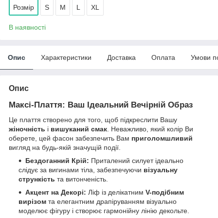
Розмір
S
M
L
XL
В наявності
Опис
Характеристики
Доставка
Оплата
Умови п
Опис
Максі-Плаття: Ваш Ідеальний Вечірній Образ
Це плаття створено для того, щоб підкреслити Вашу
жіночність
і
вишуканий смак
. Неважливо, який колір Ви
оберете, цей фасон забезпечить Вам
приголомшливий
вигляд на будь-якій значущій події.
Бездоганний Крій:
Приталений силует ідеально
слідує за вигинами тіла, забезпечуючи
візуальну
стрункість
та витонченість.
Акцент на Декорі:
Ліф із делікатним
V-подібним
вирізом
та елегантним драпіруванням візуально
моделює фігуру і створює гармонійну лінію декольте.