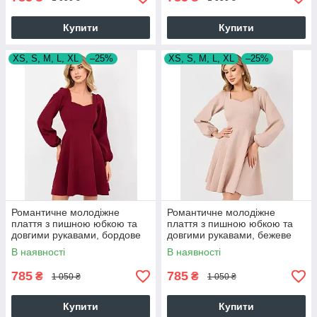
Купити
Купити
XS, S, M, L, XL
–25%
XS, S, M, L, XL
–25%
Романтичне молодіжне
Романтичне молодіжне
плаття з пишною юбкою та
плаття з пишною юбкою та
довгими рукавами, бордове
довгими рукавами, бежеве
В наявності
В наявності
785
785
₴
₴
1 050 ₴
1 050 ₴
Купити
Купити