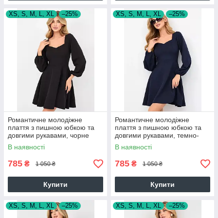
XS, S, M, L, XL
–25%
XS, S, M, L, XL
–25%
Романтичне молодіжне
Романтичне молодіжне
плаття з пишною юбкою та
плаття з пишною юбкою та
довгими рукавами, чорне
довгими рукавами, темно-
синє
В наявності
В наявності
785
785
₴
₴
1 050 ₴
1 050 ₴
Купити
Купити
XS, S, M, L, XL
–25%
XS, S, M, L, XL
–25%