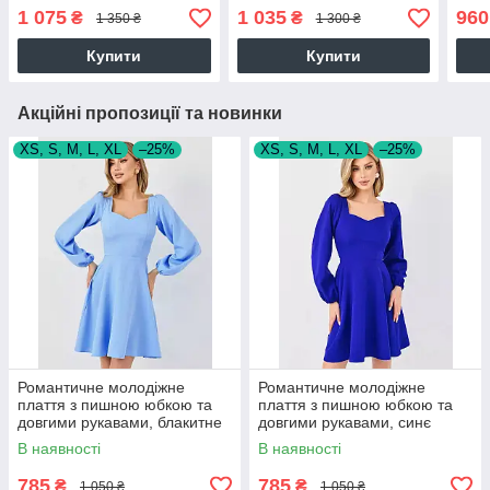
біле
1 075
1 035
960
₴
₴
1 350 ₴
1 300 ₴
Купити
Купити
Акційні пропозиції та новинки
XS, S, M, L, XL
–25%
XS, S, M, L, XL
–25%
Романтичне молодіжне
Романтичне молодіжне
плаття з пишною юбкою та
плаття з пишною юбкою та
довгими рукавами, блакитне
довгими рукавами, синє
В наявності
В наявності
785
785
₴
₴
1 050 ₴
1 050 ₴