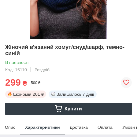
Жіночий в'язаний хомут/снуд/шарф, темно-
синій
В наявності
Код: 16110
Роздріб
299
₴
500 ₴
Економія
201 ₴
Залишилось
7 днів
Купити
Опис
Характеристики
Доставка
Оплата
Умови 