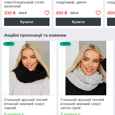
хомут/снуд/шарф Licato,
снуд/шарф, джинс
снуд
молочний
330
450
450
₴
₴
550 ₴
500 ₴
Купити
Купити
Акційні пропозиції та новинки
–50%
–50%
Стильний зручний теплий
Стильний зручний теплий
в'язаний зимовий хомут,
в'язаний зимовий хомут,
чорний
світло-сірий
В наявності
В наявності