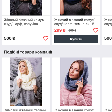
Жіночий в'язаний хомут/
Жіночий в'язаний хомут/
Жіно
снуд/шарф, капучіно
снуд/шарф, темно-синій
снуд
299
₴
500 ₴
500
500
₴
Купити
Подібні товари компанії
Зимовий в'язаний теплий
Жіночий в'язаний хомут/
Жіно