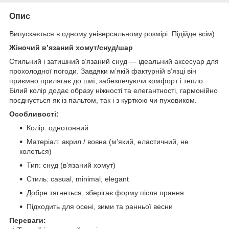
Опис
Випускається в одному універсальному розмірі. Підійде всім)
Жіночий в’язаний хомут/снуд/шар
Стильний і затишний в’язаний снуд — ідеальний аксесуар для
прохолодної погоди. Завдяки м’якій фактурній в’язці він
приємно прилягає до шиї, забезпечуючи комфорт і тепло.
Білий колір додає образу ніжності та елегантності, гармонійно
поєднується як із пальтом, так і з курткою чи пуховиком.
Особливості:
Колір: однотонний
Матеріал: акрил / вовна (м’який, еластичний, не
колеться)
Тип: снуд (в’язаний хомут)
Стиль: casual, minimal, elegant
Добре тягнеться, зберігає форму після прання
Підходить для осені, зими та ранньої весни
Переваги: