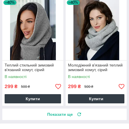
–40%
–40%
Теплий стильний зимовий
Молодіжний в'язаний теплий
в'язаний хомут, сірий
зимовий хомут, сірий
В наявності
В наявності
299
299
₴
₴
500 ₴
500 ₴
Купити
Купити
Показати ще