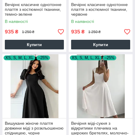
Вечірнє класичне однотонне
Вечірнє класичне однотонне
плаття з костюмної тканини,
плаття з костюмної тканини,
темно-зелене
червоне
В наявності
В наявності
935
935
₴
₴
1 250 ₴
1 250 ₴
Купити
Купити
XS, S, M, L, XL
–25%
XS, S, M, L, XL
–25%
Вишукане жіноче плаття
Вечірня міді-сукня з
довжини міді з розкльошеною
відкритими плечима на
спідницею, чорне
широких бретелях, молочно-