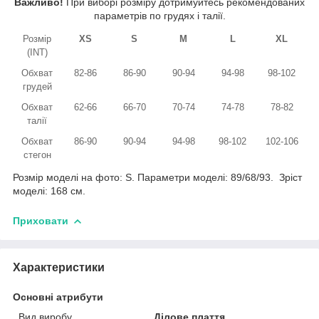
Важливо!
При виборі розміру дотримуйтесь рекомендованих
параметрів по грудях і талії.
Розмір
XS
S
M
L
XL
(INT)
Обхват
82-86
86-90
90-94
94-98
98-102
грудей
Обхват
62-66
66-70
70-74
74-78
78-82
талії
Обхват
86-90
90-94
94-98
98-102
102-106
стегон
Розмір моделі на фото: S. Параметри моделі: 89/68/93. Зріст
моделі: 168 см.
Приховати
Характеристики
Основні атрибути
Вид виробу
Ділове плаття