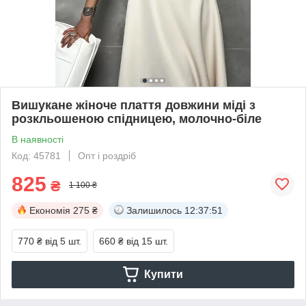
Вишукане жіноче плаття довжини міді з
розкльошеною спідницею, молочно-біле
В наявності
Код: 45781
Опт і роздріб
825
₴
1 100 ₴
Економія
275 ₴
Залишилось
12:37:51
770 ₴
від 5 шт.
660 ₴
від 15 шт.
Купити