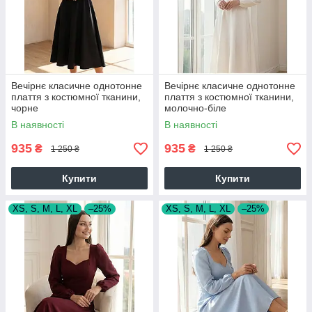
Вечірнє класичне однотонне
Вечірнє класичне однотонне
плаття з костюмної тканини,
плаття з костюмної тканини,
чорне
молочно-біле
В наявності
В наявності
935
935
₴
₴
1 250 ₴
1 250 ₴
Купити
Купити
XS, S, M, L, XL
–25%
XS, S, M, L, XL
–25%