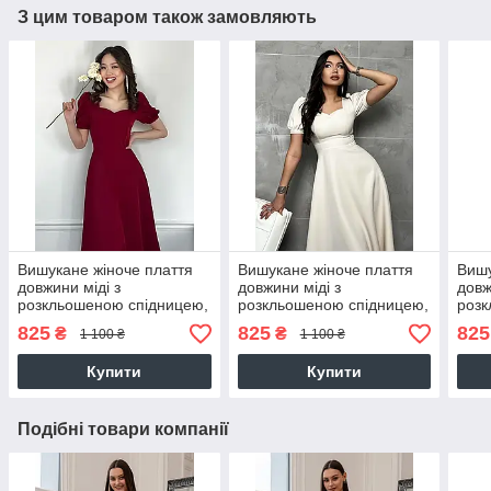
З цим товаром також замовляють
Вишукане жіноче плаття
Вишукане жіноче плаття
Вишу
довжини міді з
довжини міді з
довж
розкльошеною спідницею,
розкльошеною спідницею,
розк
бордове
молочно-біле
блак
825
825
825
₴
₴
1 100 ₴
1 100 ₴
Купити
Купити
Подібні товари компанії