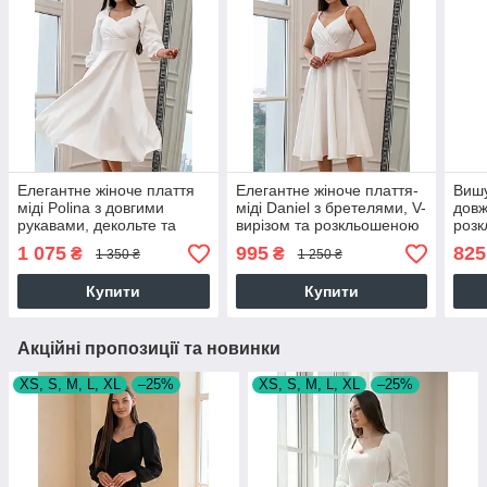
Елегантне жіноче плаття
Елегантне жіноче плаття-
Вишу
міді Polina з довгими
міді Daniel з бретелями, V-
довж
рукавами, декольте та
вирізом та розкльошеною
розк
розкльошеною спідницею,
спідницею, молочно-біле
чор
1 075
995
825
₴
₴
1 350 ₴
1 250 ₴
айворі
Купити
Купити
Акційні пропозиції та новинки
XS, S, M, L, XL
–25%
XS, S, M, L, XL
–25%