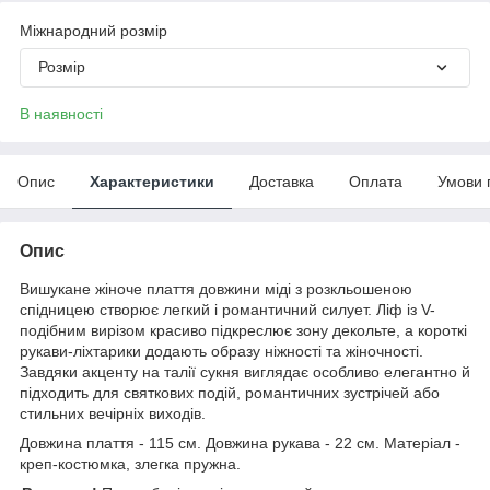
Міжнародний розмір
Розмір
В наявності
Опис
Характеристики
Доставка
Оплата
Умови 
Опис
Вишукане жіноче плаття довжини міді з розкльошеною
спідницею створює легкий і романтичний силует. Ліф із V-
подібним вирізом красиво підкреслює зону декольте, а короткі
рукави-ліхтарики додають образу ніжності та жіночності.
Завдяки акценту на талії сукня виглядає особливо елегантно й
підходить для святкових подій, романтичних зустрічей або
стильних вечірніх виходів.
Довжина плаття - 115 см. Довжина рукава - 22 см. Матеріал -
креп-костюмка, злегка пружна.