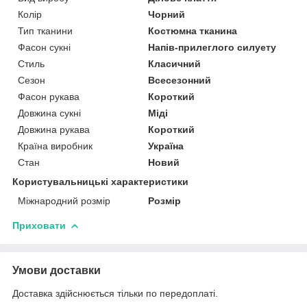
Колір
Чорний
Тип тканини
Костюмна тканина
Фасон сукні
Напів-прилеглого силуету
Стиль
Класичний
Сезон
Всесезонний
Фасон рукава
Короткий
Довжина сукні
Міді
Довжина рукава
Короткий
Країна виробник
Україна
Стан
Новий
Користувальницькі характеристики
Міжнародний розмір
Розмір
Приховати
Умови доставки
Доставка здійснюється тільки по передоплаті.