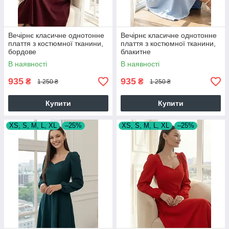
Вечірнє класичне однотонне
Вечірнє класичне однотонне
плаття з костюмної тканини,
плаття з костюмної тканини,
бордове
блакитне
В наявності
В наявності
935
935
₴
₴
1 250 ₴
1 250 ₴
Купити
Купити
XS, S, M, L, XL
–25%
XS, S, M, L, XL
–25%