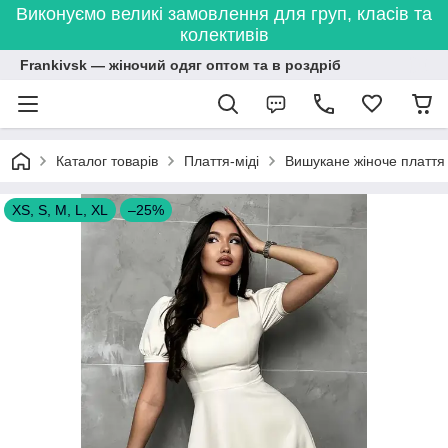
Виконуємо великі замовлення для груп, класів та
колективів
Frankivsk — жіночий одяг оптом та в роздріб
Каталог товарів
Плаття-міді
Вишукане жіноче плаття
XS, S, M, L, XL
–25%