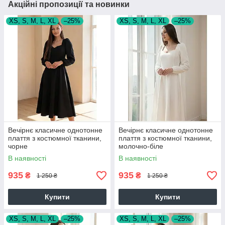
Акційні пропозиції та новинки
XS, S, M, L, XL
–25%
XS, S, M, L, XL
–25%
Вечірнє класичне однотонне
Вечірнє класичне однотонне
плаття з костюмної тканини,
плаття з костюмної тканини,
чорне
молочно-біле
В наявності
В наявності
935
935
₴
₴
1 250 ₴
1 250 ₴
Купити
Купити
XS, S, M, L, XL
–25%
XS, S, M, L, XL
–25%