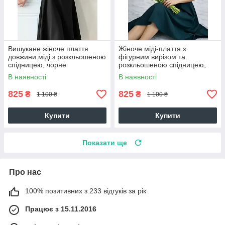
Вишукане жіноче плаття
Жіноче міді-плаття з
довжини міді з розкльошеною
фігурним вирізом та
спідницею, чорне
розкльошеною спідницею,
темно-зелене
В наявності
В наявності
825
825
₴
₴
1 100 ₴
1 100 ₴
Купити
Купити
Показати ще
Про нас
100% позитивних з 233 відгуків за рік
Працює з 15.11.2016