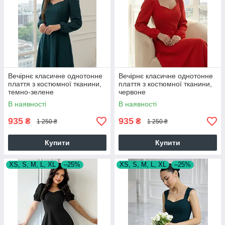
Вечірнє класичне однотонне
Вечірнє класичне однотонне
плаття з костюмної тканини,
плаття з костюмної тканини,
темно-зелене
червоне
В наявності
В наявності
935
935
₴
₴
1 250 ₴
1 250 ₴
Купити
Купити
XS, S, M, L, XL
–25%
XS, S, M, L, XL
–25%