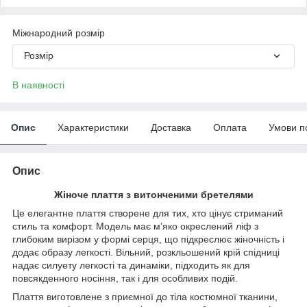
Міжнародний розмір
Розмір
В наявності
Опис
Характеристики
Доставка
Оплата
Умови п
Опис
Жіноче плаття з витонченими бретелями
Це елегантне плаття створене для тих, хто цінує стриманий
стиль та комфорт. Модель має м’яко окреслений ліф з
глибоким вирізом у формі серця, що підкреслює жіночність і
додає образу легкості. Вільний, розкльошений крій спідниці
надає силуету легкості та динаміки, підходить як для
повсякденного носіння, так і для особливих подій.
Плаття виготовлене з приємної до тіла костюмної тканини,