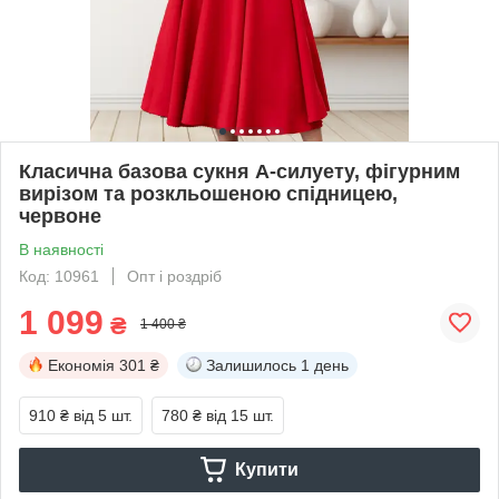
Класична базова сукня А-силуету, фігурним
вирізом та розкльошеною спідницею,
червоне
В наявності
Код: 10961
Опт і роздріб
1 099
₴
1 400 ₴
Економія
301 ₴
Залишилось
1 день
910 ₴
від 5 шт.
780 ₴
від 15 шт.
Купити