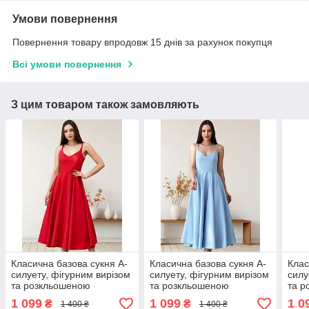
Умови повернення
Повернення товару впродовж 15 днів за рахунок покупця
Всі умови повернення
З цим товаром також замовляють
Класична базова сукня А-
Класична базова сукня А-
Клас
силуету, фігурним вирізом
силуету, фігурним вирізом
силу
та розкльошеною
та розкльошеною
та р
спідницею, червоне
спідницею, блакитне
спід
1 099
1 099
1 0
₴
₴
1 400 ₴
1 400 ₴