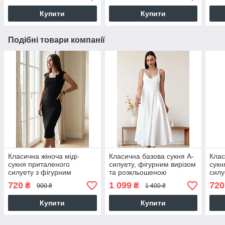
Купити
Купити
Подібні товари компанії
Класична жіноча міді-
Класична базова сукня А-
Клас
сукня приталеного
силуету, фігурним вирізом
сукн
силуету з фігурним
та розкльошеною
силу
вирізом, чорна
спідницею, молочно-біле
вирі
720
1 099
720
₴
₴
900 ₴
1 400 ₴
Купити
Купити