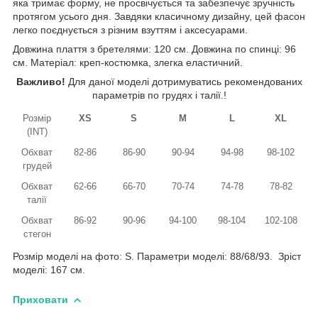
яка тримає форму, не просвічується та забезпечує зручність
протягом усього дня. Завдяки класичному дизайну, цей фасон
легко поєднується з різним взуттям і аксесуарами.
Довжина плаття з бретелями: 120 см. Довжина по спинці: 96
см. Матеріал: креп-костюмка, злегка еластичний.
Важливо!
Для даної моделі дотримуватись рекомендованих
параметрів по грудях і талії.!
Розмір
XS
S
M
L
XL
(INT)
Обхват
82-86
86-90
90-94
94-98
98-102
грудей
Обхват
62-66
66-70
70-74
74-78
78-82
талії
Обхват
86-92
90-96
94-100
98-104
102-108
стегон
Розмір моделі на фото: S. Параметри моделі: 88/68/93. Зріст
моделі: 167 см.
Приховати