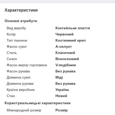
Характеристики
Основні атрибути
Вид виробу
Коктейльне плаття
Колір
Червоний
Тип тканини
Костюмний креп
Фасон сукні
А-силует
Стиль
Класичний
Сезон
Всесезонний
Фасон вирізу горловини
V-подібним
Фасон рукава
Без рукава
Довжина сукні
Міді
Довжина рукава
Без рукава
Країна виробник
Україна
Стан
Новий
Користувальницькі характеристики
Міжнародний розмір
Розмір