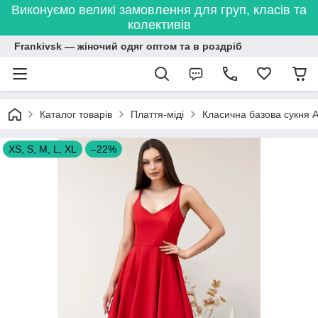
Виконуємо великі замовлення для груп, класів та
колективів
Frankivsk — жіночий одяг оптом та в роздріб
Каталог товарів
Плаття-міді
Класична базова сукня 
XS, S, M, L, XL
–22%