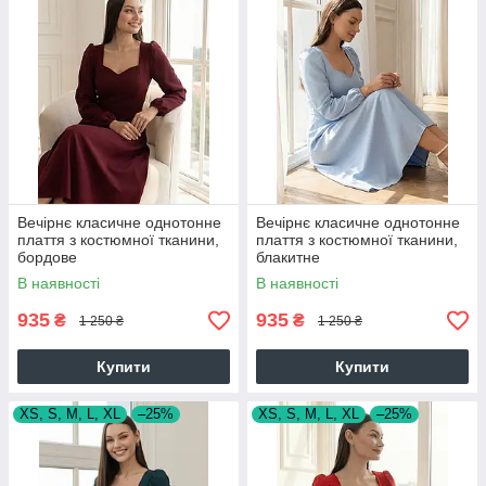
Вечірнє класичне однотонне
Вечірнє класичне однотонне
плаття з костюмної тканини,
плаття з костюмної тканини,
бордове
блакитне
В наявності
В наявності
935
935
₴
₴
1 250 ₴
1 250 ₴
Купити
Купити
XS, S, M, L, XL
–25%
XS, S, M, L, XL
–25%