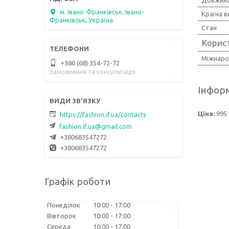
Довжина
м. Івано-Франківськ, Івано-
Країна 
Франківськ, Україна
Стан
Корис
Міжнаро
+380 (68) 354-72-72
Замовлення та консультація
Інформ
Ціна:
995 
https://fashion.if.ua/contacts
fashion.if.ua@gmail.com
+380683547272
+380683547272
Графік роботи
Понеділок
10:00
17:00
Вівторок
10:00
17:00
Середа
10:00
17:00