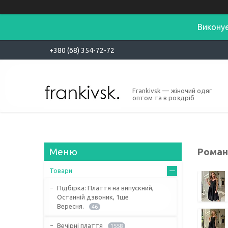
Виконує
+380 (68) 354-72-72
Frankivsk — жіночий одяг
оптом та в роздріб
Роман
Товари
Підбірка: Плаття на випускний,
Останній дзвоник, 1ше
Вересня.
46
Вечірні плаття
1558