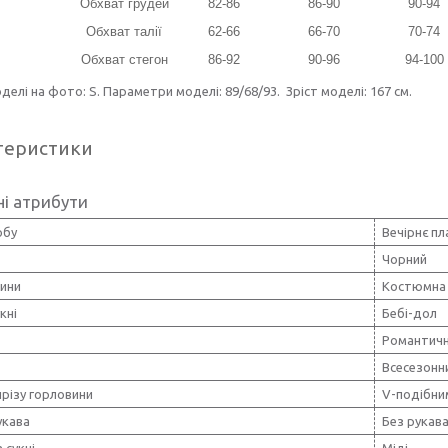
Обхват грудей
82-86
86-90
90-94
Обхват талії
62-66
66-70
70-74
Обхват стегон
86-92
90-96
94-100
делі на фото: S. Параметри моделі: 89/68/93. Зріст моделі: 167 см.
теристики
і атрибути
обу
Вечірнє п
Чорний
нини
Костюмна 
кні
Бебі-дол
Романтич
Всесезонн
різу горловини
V-подібни
укава
Без рукав