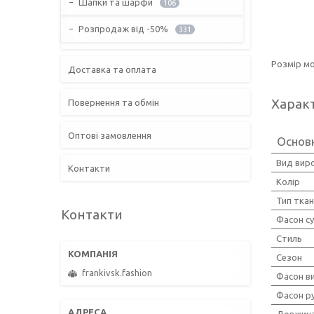
Шапки та шарфи
106
Розпродаж від -50%
331
Розмір мо
Доставка та оплата
Харак
Повернення та обмін
Оптові замовлення
Основн
Вид вир
Контакти
Колір
Тип тка
Контакти
Фасон су
Стиль
Сезон
frankivsk.fashion
Фасон ви
Фасон р