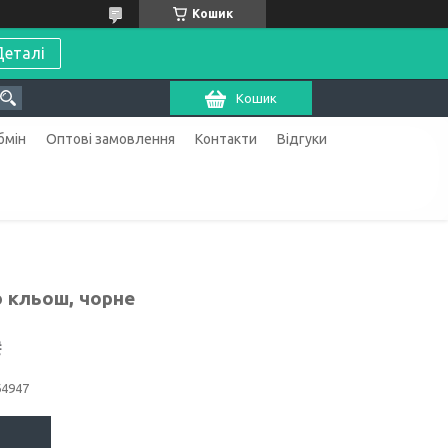
Кошик
Деталі
Кошик
бмін
Оптові замовлення
Контакти
Відгуки
 кльош, чорне
₴
64947