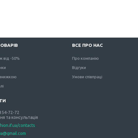
ТОВАРІВ
ВСЕ ПРО НАС
ж від -50%
Про компанію
нки
Відгуки
 знижкою
Умови співпраці
лі
 354-72-72
ня та консультація
shion.if.ua/contacts
.ua@gmail.com