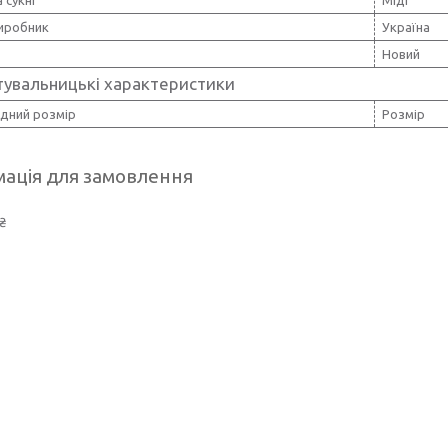
 сукні
Міді
виробник
Україна
Новий
тувальницькі характеристики
дний розмір
Розмір
ація для замовлення
₴