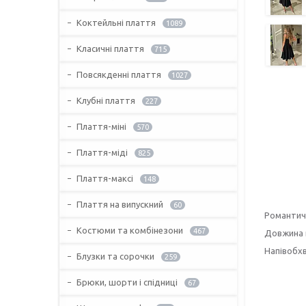
Коктейльні плаття
1089
Класичні плаття
715
Повсякденні плаття
1027
Клубні плаття
227
Плаття-міні
570
Плаття-міді
825
Плаття-максі
148
Плаття на випускний
60
Романтичн
Костюми та комбінезони
467
Довжина п
Напівобхва
Блузки та сорочки
259
Брюки, шорти і спідниці
67