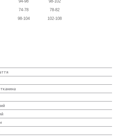
94-98
98-102
74-78
78-82
98-104
102-108
лаття
тканина
ний
ий
м
а