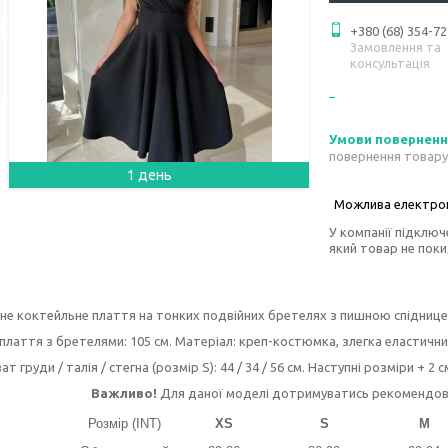
+380 (68) 354-72
Замовлення та
консультація
повернення товару
1 день
У компанії підключ
який товар не пок
е коктейльне плаття на тонких подвійних бретелях з пишною спіднице
лаття з бретелями: 105 см. Матеріал: креп-костюмка, злегка еластични
т груди / талія / стегна (розмір S): 44 / 34 / 56 см. Наступні розміри + 2 с
Важливо!
Для даної моделі дотримуватись рекомендовани
Розмір (INT)
XS
S
M