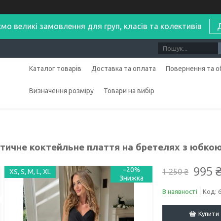
мо великі замовлення для груп, класів та колективів
Каталог товарів
Доставка та оплата
Повернення та о
Визначення розміру
Товари на вибір
тичне коктейльне плаття на бретелях з юбкою
995 
–20%
1 250 ₴
XS, S, M, L, XL
В наявності
Код:
Купити