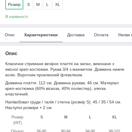
Розмір
S
M
L
XL
В наявності
Опис
Характеристики
Доставка
Оплата
Умови 
Опис
Класичне стримане вечірнє плаття на запах, виконане з
якісної креп-костюмки. Рукав 3/4 з манжетом. Довжина нижче
колін. Воротник проклеєний флізеліном.
Довжина плаття: 112 см. Довжина рукава: 46 см. Матеріал:
креп-костюмка (60% віскоза, 40% поліестер), злегка
еластичний.
Напівобхват груди / талія / стегна (розмір S): 45 / 35 / 54 см.
Наступні розміри + 2 см.
Розмір
S
M
L
XL
(INT)
Обхват
86-90
90-94
94-98
98-102