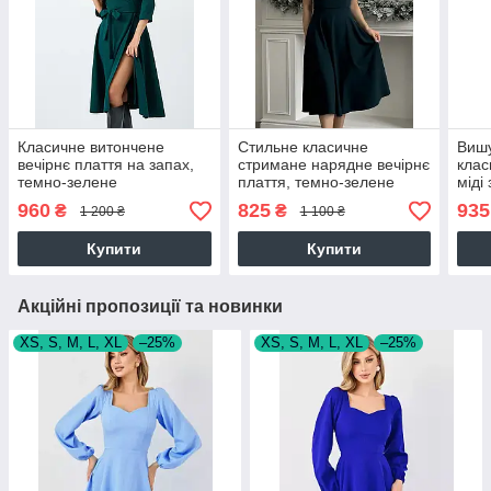
Класичне витончене
Стильне класичне
Виш
вечірнє плаття на запах,
стримане нарядне вечірнє
клас
темно-зелене
плаття, темно-зелене
міді
темн
960
825
935
₴
₴
1 200 ₴
1 100 ₴
Купити
Купити
Акційні пропозиції та новинки
XS, S, M, L, XL
–25%
XS, S, M, L, XL
–25%