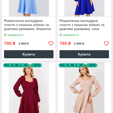
Романтичне молодіжне
Романтичне молодіжне
плаття з пишною юбкою та
плаття з пишною юбкою та
довгими рукавами, блакитне
довгими рукавами, синє
В наявності
В наявності
785
785
₴
₴
1 050 ₴
1 050 ₴
Купити
Купити
XS, S, M, L, XL
–25%
XS, S, M, L, XL
–25%