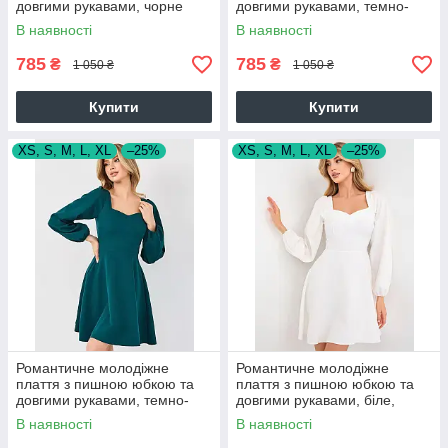
довгими рукавами, чорне
довгими рукавами, темно-
синє
В наявності
В наявності
785
785
₴
₴
1 050 ₴
1 050 ₴
Купити
Купити
XS, S, M, L, XL
–25%
XS, S, M, L, XL
–25%
Романтичне молодіжне
Романтичне молодіжне
плаття з пишною юбкою та
плаття з пишною юбкою та
довгими рукавами, темно-
довгими рукавами, біле,
зелене
айворі
В наявності
В наявності