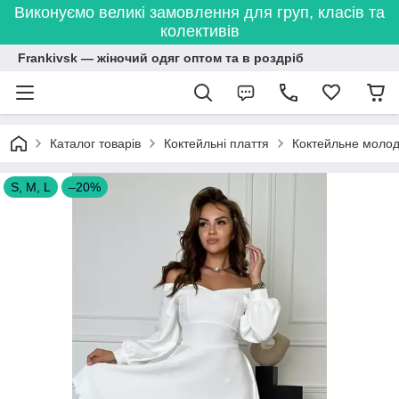
Виконуємо великі замовлення для груп, класів та
колективів
Frankivsk — жіночий одяг оптом та в роздріб
Каталог товарів
Коктейльні плаття
Коктейльне молоді
S, M, L
–20%