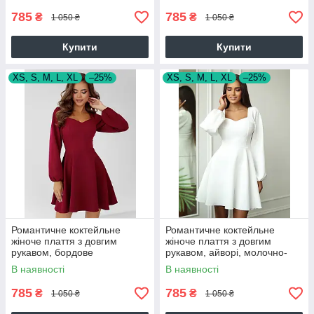
785
785
₴
₴
1 050 ₴
1 050 ₴
Купити
Купити
XS, S, M, L, XL
–25%
XS, S, M, L, XL
–25%
Романтичне коктейльне
Романтичне коктейльне
жіноче плаття з довгим
жіноче плаття з довгим
рукавом, бордове
рукавом, айворі, молочно-
біле
В наявності
В наявності
785
785
₴
₴
1 050 ₴
1 050 ₴