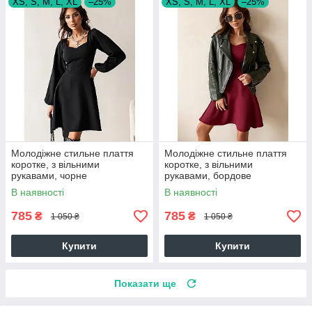
XS, S, M, L, XL
–25%
XS, S, M, L, XL
–25%
Молодіжне стильне плаття
Молодіжне стильне плаття
коротке, з вільними
коротке, з вільними
рукавами, чорне
рукавами, бордове
В наявності
В наявності
785
785
₴
₴
1 050 ₴
1 050 ₴
Купити
Купити
Показати ще