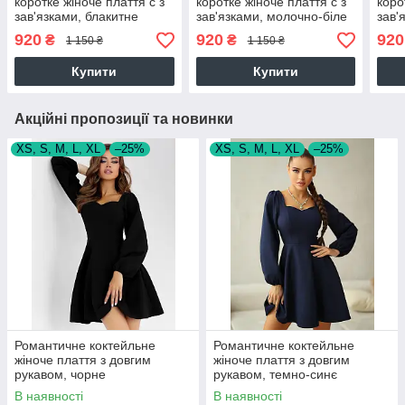
коротке жіноче плаття с з
коротке жіноче плаття с з
коро
зав'язками, блакитне
зав'язками, молочно-біле
зав'
920
920
920
₴
₴
1 150 ₴
1 150 ₴
Купити
Купити
Акційні пропозиції та новинки
XS, S, M, L, XL
–25%
XS, S, M, L, XL
–25%
Романтичне коктейльне
Романтичне коктейльне
жіноче плаття з довгим
жіноче плаття з довгим
рукавом, чорне
рукавом, темно-синє
В наявності
В наявності