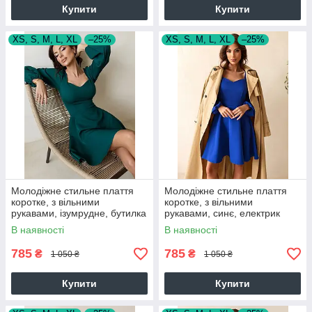
Купити
Купити
XS, S, M, L, XL
–25%
XS, S, M, L, XL
–25%
Молодіжне стильне плаття
Молодіжне стильне плаття
коротке, з вільними
коротке, з вільними
рукавами, ізумрудне, бутилка
рукавами, синє, електрик
В наявності
В наявності
785
785
₴
₴
1 050 ₴
1 050 ₴
Купити
Купити