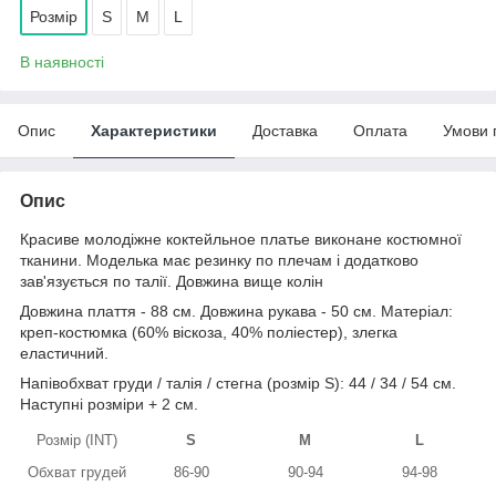
Розмір
S
M
L
В наявності
Опис
Характеристики
Доставка
Оплата
Умови 
Опис
Красиве молодіжне коктейльное платье виконане костюмної
тканини. Моделька має резинку по плечам і додатково
зав'язується по талії. Довжина вище колін
Довжина плаття - 88 см. Довжина рукава - 50 см. Матеріал:
креп-костюмка (60% віскоза, 40% поліестер), злегка
еластичний.
Напівобхват груди / талія / стегна (розмір S): 44 / 34 / 54 см.
Наступні розміри + 2 см.
Розмір (INT)
S
M
L
Обхват грудей
86-90
90-94
94-98