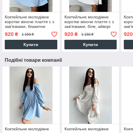
Коктейльне молодіжне
Коктейльне молодіжне
Кокт
коротке жіноче плаття с з
коротке жіноче плаття с з
коро
зав'язками, блакитне
зав'язками, біле, айворі
зав'
920
920
920
₴
₴
1 150 ₴
1 150 ₴
Купити
Купити
Подібні товари компанії
Коктейльне молодіжне
Коктейльне молодіжне
Кокт