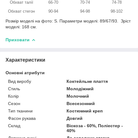
Обхват талії
66-70
70-74
74-78
Обхват стегон
90-94
94-98
98-102
Розмір моделі на фото: S. Параметри моделі: 89/67/93. Зріст
моделі: 168 см.
Приховати
Характеристики
Основні атрибути
Вид виробу
Коктейльне плаття
Стиль
Молодіжний
Колір
Молочний
Сезон
Всесезонний
Тип тканини
Костюмний креп
Фасон рукава
Довгий
Склад
Віскоза - 60%, Поліестер -
40%
Довжина сукні
До середини стегна