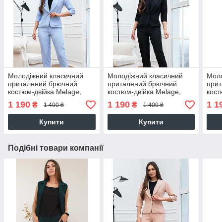
Молодіжний класичний
Молодіжний класичний
Моло
приталений брючний
приталений брючний
при
костюм-двійка Melage,
костюм-двійка Melage,
кост
блакитний
чорний
темн
1 190
1 190
1 1
₴
₴
1 400 ₴
1 400 ₴
Купити
Купити
Подібні товари компанії