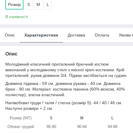
Розмір
S
M
L
В наявності
Опис
Характеристики
Доставка
Оплата
Умови 
Опис
Молодіжний класичний приталений брючний костюм
виконаний у молодіжному стилі з якісної креп-костюмки. Крій
приталений, рукав довжини 3/4. Піджак застібається на гудзик.
Довжина піджака - 59 см, довжина рукава - 40 см. Довжина
брюк - 90 см. Матеріал: костюмна тканина (60% віскоза, 40%
поліестер), злегка еластичний.
Напівобхват груди / талія / стегна (розмір S): 44 / 40 / 46 см.
Наступні розміри + 2 см.
Розмір (INT)
S
M
L
Обхват грудей
86-90
90-94
94-98