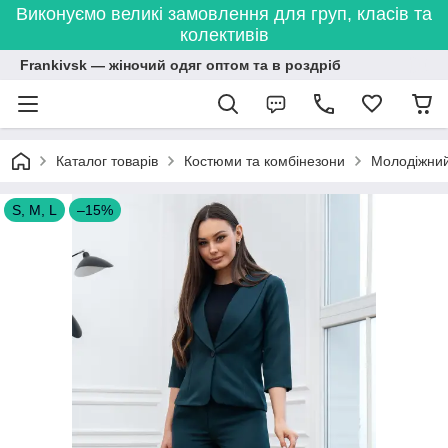
Виконуємо великі замовлення для груп, класів та
колективів
Frankivsk — жіночий одяг оптом та в роздріб
Каталог товарів
Костюми та комбінезони
Молодіжний
S, M, L
–15%