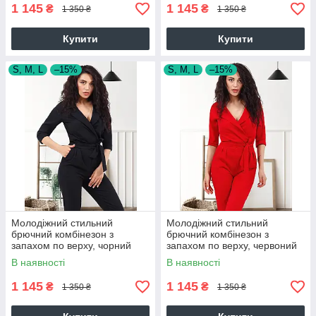
1 145
1 145
₴
₴
1 350 ₴
1 350 ₴
Купити
Купити
S, M, L
–15%
S, M, L
–15%
Молодіжний стильний
Молодіжний стильний
брючний комбінезон з
брючний комбінезон з
запахом по верху, чорний
запахом по верху, червоний
В наявності
В наявності
1 145
1 145
₴
₴
1 350 ₴
1 350 ₴