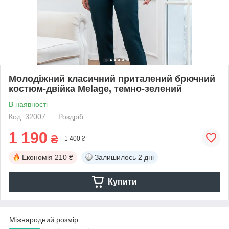
Молодіжний класичний приталений брючний
костюм-двійка Melage, темно-зелений
В наявності
Код: 32007
Роздріб
1 190
₴
1 400 ₴
Економія
210 ₴
Залишилось
2 дні
Купити
Міжнародний розмір