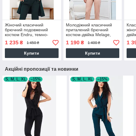
Жіночий класичний
Молодіжний класичний
Кла
брючний подовжений
приталений брючний
жіно
костюм Endru, темно-
костюм-двійка Melage,
двій
зелений
бежевий
сині
1 235
1 190
1 3
₴
₴
1 450 ₴
1 400 ₴
Купити
Купити
Акційні пропозиції та новинки
S, M, L, XL
–15%
S, M, L, XL
–15%