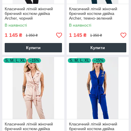
Класичний літній жіночий
Класичний літній жіночий
брючний костюм-двійка
брючний костюм-двійка
Archer, чорний
Archer, темно-зелений
В наявності
В наявності
1 145
1 145
₴
₴
1 350 ₴
1 350 ₴
Купити
Купити
S, M, L, XL
–15%
S, M, L, XL
–15%
Класичний літній жіночий
Класичний літній жіночий
брючний костюм-двійка
брючний костюм-двійка