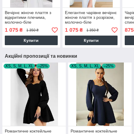
Вечірнє жіноче плаття з
Елегантне чарівне вечірнє
Чарі
відкритими плечима,
жіноче плаття з розрізом,
вечі
молочно-біле
молочно-біле
спин
чор
1 075
1 075
875
₴
₴
1 350 ₴
1 350 ₴
Купити
Купити
Акційні пропозиції та новинки
XS, S, M, L, XL
–25%
XS, S, M, L, XL
–25%
Романтичне коктейльне
Романтичне коктейльне