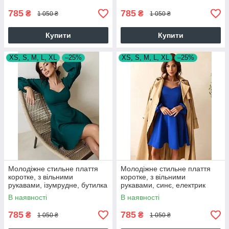
785
785
₴
₴
1 050 ₴
1 050 ₴
Купити
Купити
XS, S, M, L, XL
–25%
XS, S, M, L, XL
–25%
Молодіжне стильне плаття
Молодіжне стильне плаття
коротке, з вільними
коротке, з вільними
рукавами, ізумрудне, бутилка
рукавами, синє, електрик
В наявності
В наявності
785
785
₴
₴
1 050 ₴
1 050 ₴