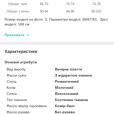
Обхват талії
66-70
70-74
74-78
Обхват стегон
90-94
94-98
98-102
Розмір моделі на фото: S. Параметри моделі: 89/67/93. Зріст
моделі: 168 см.
Приховати
Характеристики
Основні атрибути
Вид виробу
Вечірнє плаття
Фасон сукні
З відкритою спиною
Стиль
Романтичний
Колір
Молочний
Сезон
Всесезонний
Тип тканини
Костюмна тканина
Фасон вирізу горловини
Комір-бант
Фасон рукава
Без рукава