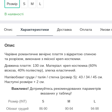
Розмір
S
M
L
В наявності
Опис
Характеристики
Доставка
Оплата
Умови 
Опис
Чарівне романтичне вечірнє плаття з відкритою спиною
та розрізом, виконане з якісної креп-костюмки.
Довжина плаття: 130 см. Матеріал: креп-костюмка (60%
віскоза, 40% поліестер), злегка еластичний.
Напівобхват груди / талія / стегна (розмір S): 43 / 34 / 45 см.
Наступні розміри + 2 см.
Важливо!
Дотримуйтесь рекомендованих параметрів
вказаних у таблиці!
Розмір (INT)
S
M
L
Обхват грудей
86-90
90-94
94-98