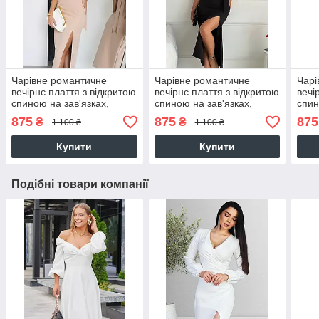
Чарівне романтичне
Чарівне романтичне
Чарі
вечірнє плаття з відкритою
вечірнє плаття з відкритою
вечі
спиною на зав'язках,
спиною на зав'язках,
спин
бежеве
чорне
моло
875
875
875
₴
₴
1 100 ₴
1 100 ₴
Купити
Купити
Подібні товари компанії