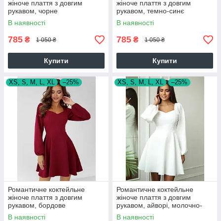
жіноче плаття з довгим
жіноче плаття з довгим
рукавом, чорне
рукавом, темно-синє
В наявності
В наявності
785
785
₴
₴
1 050 ₴
1 050 ₴
Купити
Купити
XS, S, M, L, XL
–25%
XS, S, M, L, XL
–25%
Романтичне коктейльне
Романтичне коктейльне
жіноче плаття з довгим
жіноче плаття з довгим
рукавом, бордове
рукавом, айворі, молочно-
біле
В наявності
В наявності