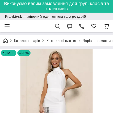
Виконуємо великі замовлення для груп, класів та
колективів
Frankivsk — жіночий одяг оптом та в роздріб
Каталог товарів
Коктейльні плаття
Чарівне романтичн
S, M, L
–20%