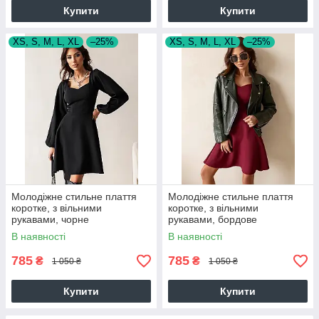
Купити
Купити
XS, S, M, L, XL
–25%
XS, S, M, L, XL
–25%
Молодіжне стильне плаття
Молодіжне стильне плаття
коротке, з вільними
коротке, з вільними
рукавами, чорне
рукавами, бордове
В наявності
В наявності
785
785
₴
₴
1 050 ₴
1 050 ₴
Купити
Купити