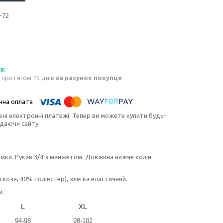
-72
 протягом 15 днів
за рахунок покупця
ені електронні платежі. Тепер ви можете купити будь-
идаючи сайту.
юмки. Рукав 3/4 з манжетом. Довжина нижче колін.
коза, 40% поліестер), злегка еластичний.
м.
L
XL
94-98
98-102