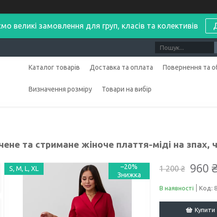
мо великі замовлення для груп, класів та колективів
Каталог товарів
Доставка та оплата
Повернення та о
Визначення розміру
Товари на вибір
ене та стримане жіноче плаття-міді на зпах, 
960 
–20%
1 200 ₴
S, M, L, XL
В наявності
Код:
Купити