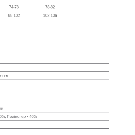
74-78
78-82
98-102
102-106
лаття
ий
60%, Поліестер - 40%