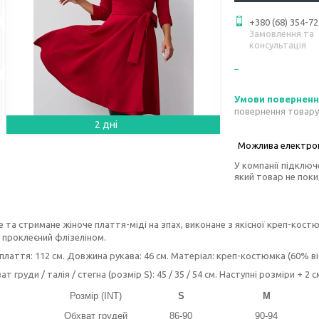
+380 (68) 354-72
Замовлення та
консультація
повернення товару
2 дні
У компанії підключ
який товар не пок
 та стримане жіноче плаття-міді на зпах, виконане з якісної креп-кост
проклеєний флізеліном.
лаття: 112 см. Довжина рукава: 46 см. Матеріал: креп-костюмка (60% віс
т груди / талія / стегна (розмір S): 45 / 35 / 54 см. Наступні розміри + 2 с
Розмір (INT)
S
M
Обхват грудей
86-90
90-94