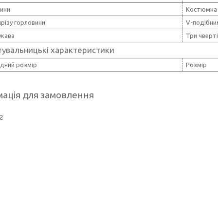
нини
Костюмна 
різу горловини
V-подібни
укава
Три чверті
тувальницькі характеристики
дний розмір
Розмір
ація для замовлення
₴