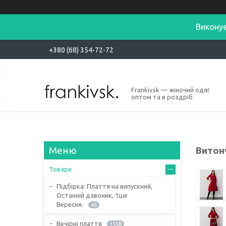
Виконує
+380 (68) 354-72-72
Frankivsk — жіночий одяг
оптом та в роздріб
Витонч
Товари
Підбірка: Плаття на випускний,
Останній дзвоник, 1ше
Вересня.
46
Вечірні плаття
1558