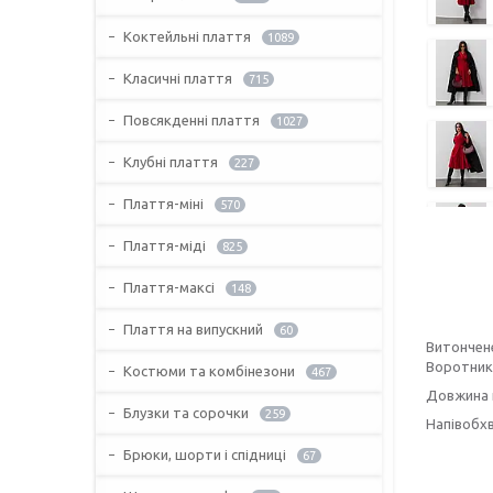
Коктейльні плаття
1089
Класичні плаття
715
Повсякденні плаття
1027
Клубні плаття
227
Плаття-міні
570
Плаття-міді
825
Плаття-максі
148
Плаття на випускний
60
Витончене
Воротник 
Костюми та комбінезони
467
Довжина п
Блузки та сорочки
259
Напівобхва
Брюки, шорти і спідниці
67