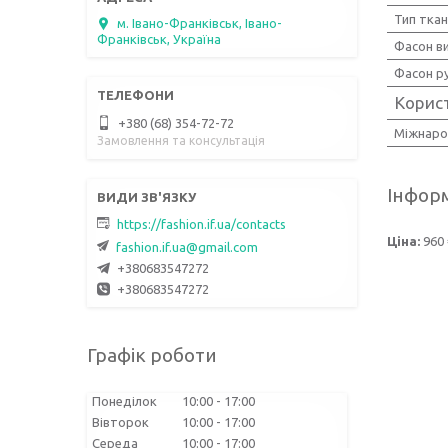
Тип тка
м. Івано-Франківськ, Івано-
Франківськ, Україна
Фасон ви
Фасон р
Корис
+380 (68) 354-72-72
Міжнаро
Замовлення та консультація
Інформ
https://fashion.if.ua/contacts
Ціна:
960 
fashion.if.ua@gmail.com
+380683547272
+380683547272
Графік роботи
Понеділок
10:00
17:00
Вівторок
10:00
17:00
Середа
10:00
17:00