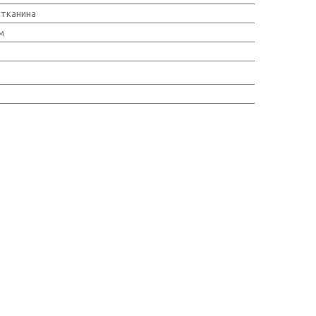
тканина
м