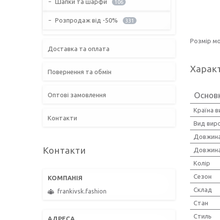
Шапки та шарфи
106
Розпродаж від -50%
331
Розмір мо
Доставка та оплата
Харак
Повернення та обмін
Основн
Оптові замовлення
Країна 
Контакти
Вид вир
Довжина
Контакти
Довжина
Колір
Сезон
Склад
frankivsk.fashion
Стан
Стиль