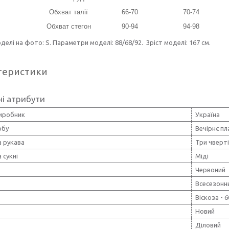
Обхват талії
66-70
70-74
Обхват стегон
90-94
94-98
делі на фото: S. Параметри моделі: 88/68/92. Зріст моделі: 167 см.
теристики
і атрибути
виробник
Україна
обу
Вечірнє п
 рукава
Три чверті
 сукні
Міді
Червоний
Всесезонн
Віскоза - 
Новий
Діловий