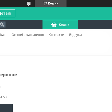
Кошик
Деталі
Кошик
бмін
Оптові замовлення
Контакти
Відгуки
червоне
₴
84722