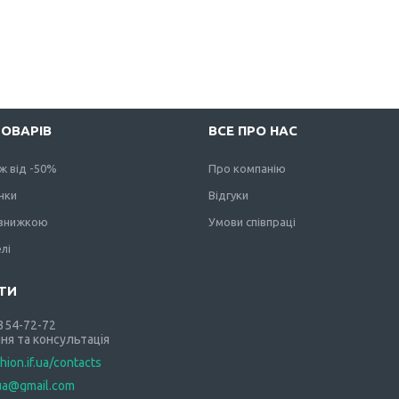
ТОВАРІВ
ВСЕ ПРО НАС
ж від -50%
Про компанію
нки
Відгуки
 знижкою
Умови співпраці
лі
 354-72-72
ня та консультація
shion.if.ua/contacts
.ua@gmail.com