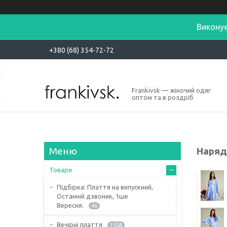
Виконує
+380 (68) 354-72-72
Frankivsk — жіночий одяг
оптом та в роздріб
Нарядн
Товари
Підбірка: Плаття на випускний,
Останній дзвоник, 1ше
Вересня.
46
Вечірні плаття
1558