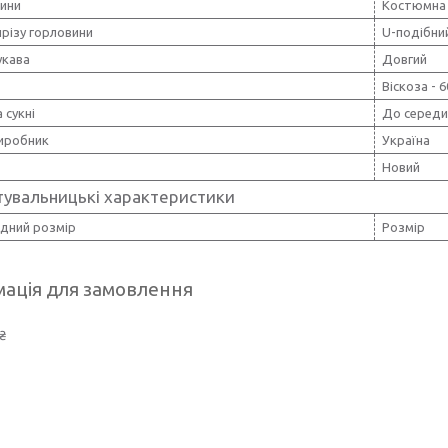
нини
Костюмна 
різу горловини
U-подібни
укава
Довгий
Віскоза - 
 сукні
До середи
виробник
Україна
Новий
тувальницькі характеристики
дний розмір
Розмір
ація для замовлення
₴