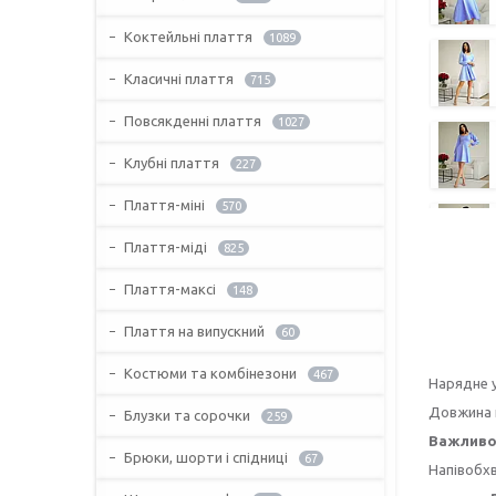
Коктейльні плаття
1089
Класичні плаття
715
Повсякденні плаття
1027
Клубні плаття
227
Плаття-міні
570
Плаття-міді
825
Плаття-максі
148
Плаття на випускний
60
Костюми та комбінезони
467
Нарядне у
Довжина п
Блузки та сорочки
259
Важливо
Брюки, шорти і спідниці
67
Напівобхва