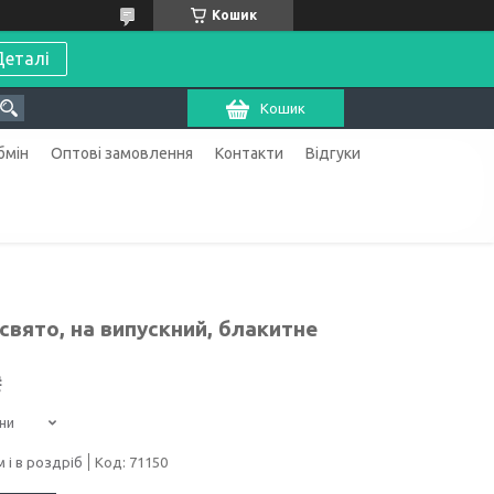
Кошик
Деталі
Кошик
бмін
Оптові замовлення
Контакти
Відгуки
 свято, на випускний, блакитне
₴
ни
 і в роздріб
Код:
71150