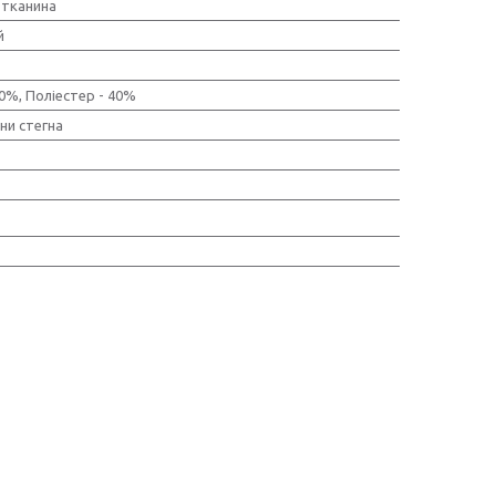
тканина
й
60%, Поліестер - 40%
ни стегна