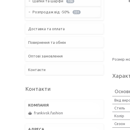
Шапки та шарфи
106
Розпродаж від -50%
331
Доставка та оплата
Повернення та обмін
Оптові замовлення
Розмір мо
Контакти
Харак
Контакти
Основн
Вид вир
Стиль
frankivsk.fashion
Колір
Сезон