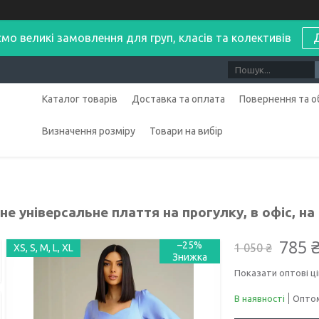
мо великі замовлення для груп, класів та колективів
Каталог товарів
Доставка та оплата
Повернення та о
Визначення розміру
Товари на вибір
е універсальне плаття на прогулку, в офіс, на
785 
–25%
1 050 ₴
XS, S, M, L, XL
Показати оптові ці
В наявності
Оптом