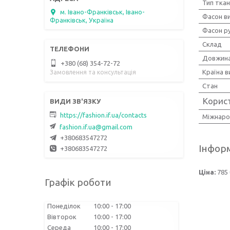
Тип тка
м. Івано-Франківськ, Івано-
Фасон ви
Франківськ, Україна
Фасон р
Склад
Довжина
+380 (68) 354-72-72
Країна 
Замовлення та консультація
Стан
Корис
https://fashion.if.ua/contacts
Міжнаро
fashion.if.ua@gmail.com
+380683547272
Інформ
+380683547272
Ціна:
785 
Графік роботи
Понеділок
10:00
17:00
Вівторок
10:00
17:00
Середа
10:00
17:00