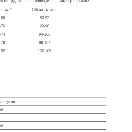
по грудях і не перевищуйте параметр по талії.!
т талії
Обхват стегон
-66
86-92
-70
90-96
-74
94-100
-78
98-104
-82
102-108
на сукня
ий
ий