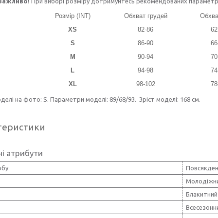
Важливо!
При виборі розміру дотримуйтесь рекомендованих параметрів 
Розмір (INT)
Обхват грудей
Обхва
XS
82-86
62
S
86-90
66
M
90-94
70
L
94-98
74
XL
98-102
78
делі на фото: S. Параметри моделі: 89/68/93. Зріст моделі: 168 см.
теристики
і атрибути
обу
Повсякден
Молодіжн
Блакитний
Всесезонн