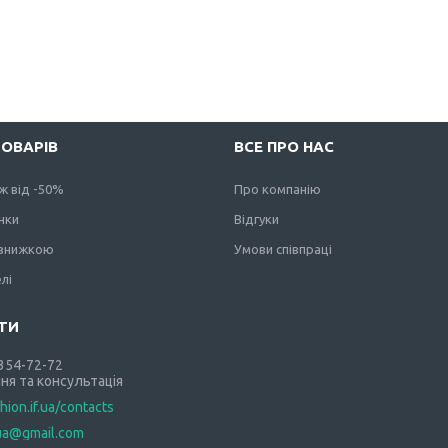
ТОВАРІВ
ВСЕ ПРО НАС
ж від -50%
Про компанію
нки
Відгуки
 знижкою
Умови співпраці
лі
 354-72-72
ня та консультація
shion.if.ua/contacts
.ua@gmail.com