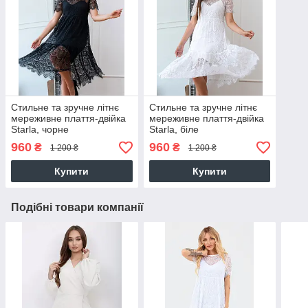
Стильне та зручне літнє
Стильне та зручне літнє
мереживне плаття-двійка
мереживне плаття-двійка
Starla, чорне
Starla, біле
960
960
₴
₴
1 200 ₴
1 200 ₴
Купити
Купити
Подібні товари компанії