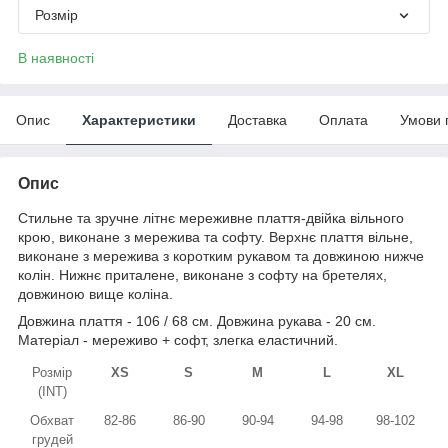
Розмір
В наявності
Опис
Характеристики
Доставка
Оплата
Умови 
Опис
Стильне та зручне літнє мереживне плаття-двійка вільного
крою, виконане з мережива та софту. Верхнє плаття вільне,
виконане з мережива з коротким рукавом та довжиною нижче
колін. Нижнє приталене, виконане з софту на бретелях,
довжиною вище коліна.
Довжина плаття - 106 / 68 см. Довжина рукава - 20 см.
Матеріал - мереживо + софт, злегка еластичний.
Розмір
XS
S
M
L
XL
(INT)
Обхват
82-86
86-90
90-94
94-98
98-102
грудей