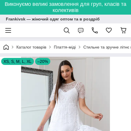
Виконуємо великі замовлення для груп, класів та
колективів
Frankivsk — жіночий одяг оптом та в роздріб
Каталог товарів
Плаття-міді
Стильне та зручне літнє 
XS, S, M, L, XL
–20%