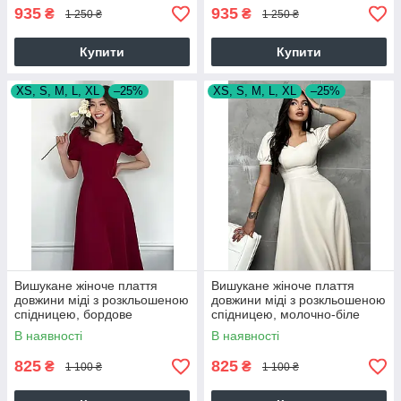
935
935
₴
₴
1 250 ₴
1 250 ₴
Купити
Купити
XS, S, M, L, XL
–25%
XS, S, M, L, XL
–25%
Вишукане жіноче плаття
Вишукане жіноче плаття
довжини міді з розкльошеною
довжини міді з розкльошеною
спідницею, бордове
спідницею, молочно-біле
В наявності
В наявності
825
825
₴
₴
1 100 ₴
1 100 ₴