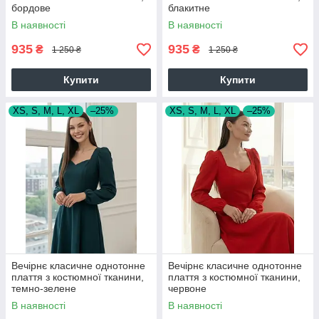
бордове
блакитне
В наявності
В наявності
935
935
₴
₴
1 250 ₴
1 250 ₴
Купити
Купити
XS, S, M, L, XL
–25%
XS, S, M, L, XL
–25%
Вечірнє класичне однотонне
Вечірнє класичне однотонне
плаття з костюмної тканини,
плаття з костюмної тканини,
темно-зелене
червоне
В наявності
В наявності