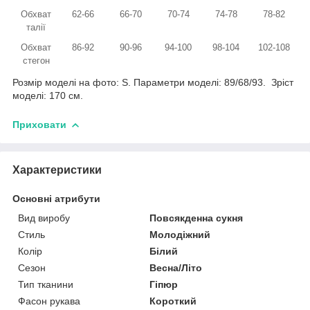
Обхват
62-66
66-70
70-74
74-78
78-82
талії
Обхват
86-92
90-96
94-100
98-104
102-108
стегон
Розмір моделі на фото: S. Параметри моделі: 89/68/93. Зріст
моделі: 170 см.
Приховати
Характеристики
Основні атрибути
Вид виробу
Повсякденна сукня
Стиль
Молодіжний
Колір
Білий
Сезон
Весна/Літо
Тип тканини
Гіпюр
Фасон рукава
Короткий