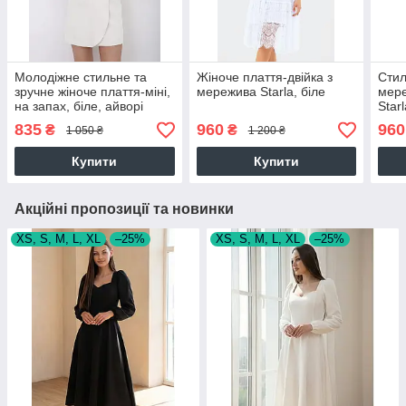
Молодіжне стильне та
Жіноче плаття-двійка з
Стил
зручне жіноче плаття-міні,
мережива Starla, біле
мере
на запах, біле, айворі
Star
835
960
960
₴
₴
1 050 ₴
1 200 ₴
Купити
Купити
Акційні пропозиції та новинки
XS, S, M, L, XL
–25%
XS, S, M, L, XL
–25%