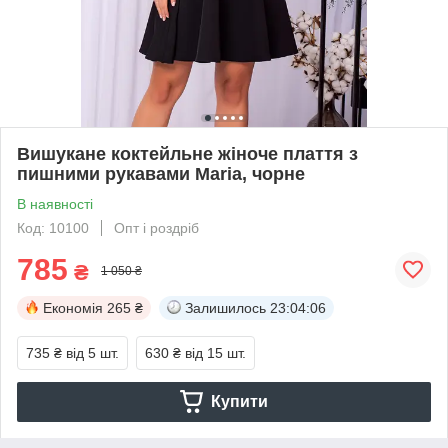
Вишукане коктейльне жіноче плаття з
пишними рукавами Maria, чорне
В наявності
Код: 10100
Опт і роздріб
785
₴
1 050 ₴
Економія
265 ₴
Залишилось
23:04:06
735 ₴
від 5 шт.
630 ₴
від 15 шт.
Купити