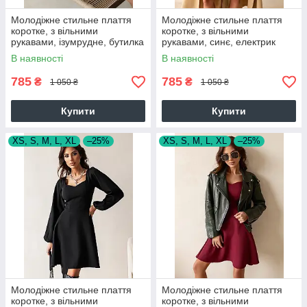
Молодіжне стильне плаття
Молодіжне стильне плаття
коротке, з вільними
коротке, з вільними
рукавами, ізумрудне, бутилка
рукавами, синє, електрик
В наявності
В наявності
785
785
₴
₴
1 050 ₴
1 050 ₴
Купити
Купити
XS, S, M, L, XL
–25%
XS, S, M, L, XL
–25%
Молодіжне стильне плаття
Молодіжне стильне плаття
коротке, з вільними
коротке, з вільними