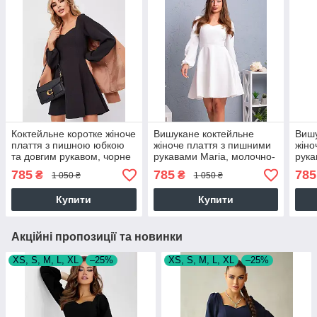
Коктейльне коротке жіноче
Вишукане коктейльне
Вишу
плаття з пишною юбкою
жіноче плаття з пишними
жіно
та довгим рукавом, чорне
рукавами Maria, молочно-
рука
біле
785
785
785
₴
₴
1 050 ₴
1 050 ₴
Купити
Купити
Акційні пропозиції та новинки
XS, S, M, L, XL
–25%
XS, S, M, L, XL
–25%