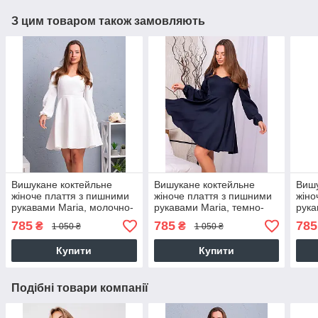
З цим товаром також замовляють
Вишукане коктейльне
Вишукане коктейльне
Вишу
жіноче плаття з пишними
жіноче плаття з пишними
жіно
рукавами Maria, молочно-
рукавами Maria, темно-
рука
біле
синє
785
785
785
₴
₴
1 050 ₴
1 050 ₴
Купити
Купити
Подібні товари компанії