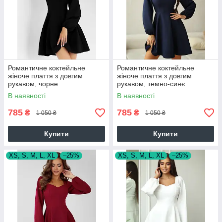
Романтичне коктейльне
Романтичне коктейльне
жіноче плаття з довгим
жіноче плаття з довгим
рукавом, чорне
рукавом, темно-синє
В наявності
В наявності
785
785
₴
₴
1 050 ₴
1 050 ₴
Купити
Купити
XS, S, M, L, XL
–25%
XS, S, M, L, XL
–25%