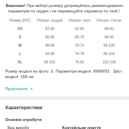
Важливо!
При виборі розміру дотримуйтесь рекомендованих
параметрів по грудях і не перевищуйте параметр по талії.!
Розмір (INT)
Обхват грудей
Обхват талії
Обхват стегон
XS
82-86
62-66
86-92
S
86-90
66-70
90-96
M
90-94
70-74
94-100
L
94-98
74-78
98-104
XL
98-102
78-82
102-108
Розмір моделі на фото: S. Параметри моделі: 89/68/93. Зріст
моделі: 168 см.
Приховати
Характеристики
Основні атрибути
Вид виробу
Коктейльне плаття