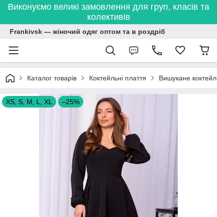
Виконуємо великі замовлення для груп, класів та
колективів
Frankivsk — жіночий одяг оптом та в роздріб
Каталог товарів
Коктейльні плаття
Вишукане коктейл
XS, S, M, L, XL
–25%