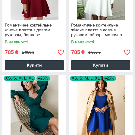
Романтичне коктейльне
Романтичне коктейльне
жіноче плаття з довгим
жіноче плаття з довгим
рукавом, бордове
рукавом, айворі, молочно-
біле
В наявності
В наявності
785
785
₴
₴
1 050 ₴
1 050 ₴
Купити
Купити
XS, S, M, L, XL
–25%
XS, S, M, L, XL
–25%