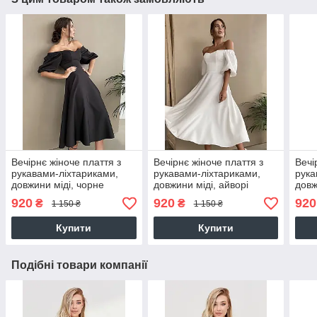
Вечірнє жіноче плаття з
Вечірнє жіноче плаття з
Вечі
рукавами-ліхтариками,
рукавами-ліхтариками,
рука
довжини міді, чорне
довжини міді, айворі
довж
920
920
920
₴
₴
1 150 ₴
1 150 ₴
Купити
Купити
Подібні товари компанії