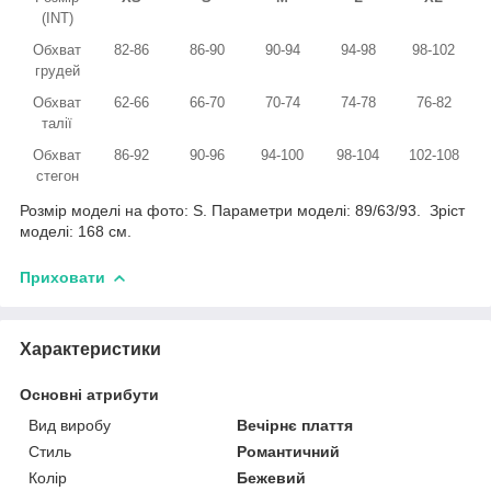
(INT)
Обхват
82-86
86-90
90-94
94-98
98-102
грудей
Обхват
62-66
66-70
70-74
74-78
76-82
талії
Обхват
86-92
90-96
94-100
98-104
102-108
стегон
Розмір моделі на фото: S. Параметри моделі: 89/63/93. Зріст
моделі: 168 см.
Приховати
Характеристики
Основні атрибути
Вид виробу
Вечірнє плаття
Стиль
Романтичний
Колір
Бежевий