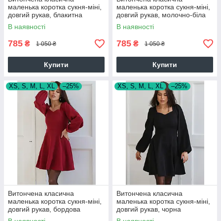
маленька коротка сукня-міні,
маленька коротка сукня-міні,
довгий рукав, блакитна
довгий рукав, молочно-біла
В наявності
В наявності
785
785
₴
₴
1 050 ₴
1 050 ₴
Купити
Купити
XS, S, M, L, XL
–25%
XS, S, M, L, XL
–25%
Витончена класична
Витончена класична
маленька коротка сукня-міні,
маленька коротка сукня-міні,
довгий рукав, бордова
довгий рукав, чорна