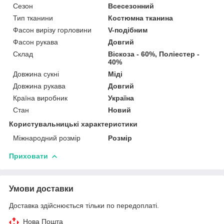
Сезон
Всесезонний
Тип тканини
Костюмна тканина
Фасон вирізу горловини
V-подібним
Фасон рукава
Довгий
Склад
Віскоза - 60%, Поліестер -
40%
Довжина сукні
Міді
Довжина рукава
Довгий
Країна виробник
Україна
Стан
Новий
Користувальницькі характеристики
Міжнародний розмір
Розмір
Приховати
Умови доставки
Доставка здійснюється тільки по передоплаті.
Нова Пошта