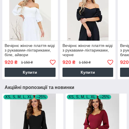
Вечірнє жіноче плаття-міді
Вечірнє жіноче плаття-міді
Вечі
з рукавами-ліхтариками,
з рукавами-ліхтариками,
з ру
біле, айвори
чорне
блак
920
920
920
₴
₴
1 150 ₴
1 150 ₴
Купити
Купити
Акційні пропозиції та новинки
XS, S, M, L, XL
–25%
XS, S, M, L, XL
–25%