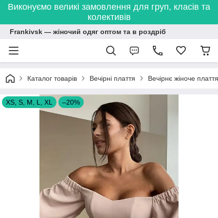
Виконуємо великі замовлення для груп, класів та
колективів
Frankivsk — жіночий одяг оптом та в роздріб
Каталог товарів
Вечірні плаття
Вечірнє жіноче платт
XS, S, M, L, XL
–20%