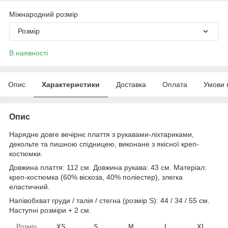
Міжнародний розмір
Розмір
В наявності
Опис
Характеристики
Доставка
Оплата
Умови 
Опис
Нарядне довге вечірнє плаття з рукавами-ліхтариками,
декольте та пишною спідницею, виконане з якісної креп-
костюмки.
Довжина плаття: 112 см. Довжина рукава: 43 см. Матеріал:
креп-костюмка (60% віскоза, 40% поліестер), злегка
еластичний.
Напівобхват груди / талія / стегна (розмір S): 44 / 34 / 55 см.
Наступні розміри + 2 см.
Розмір
XS
S
M
L
XL