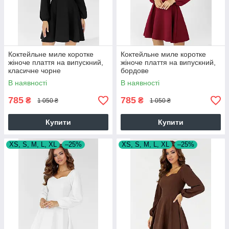
Коктейльне миле коротке
Коктейльне миле коротке
жіноче плаття на випускний,
жіноче плаття на випускний,
класичне чорне
бордове
В наявності
В наявності
785
785
₴
₴
1 050 ₴
1 050 ₴
Купити
Купити
XS, S, M, L, XL
–25%
XS, S, M, L, XL
–25%