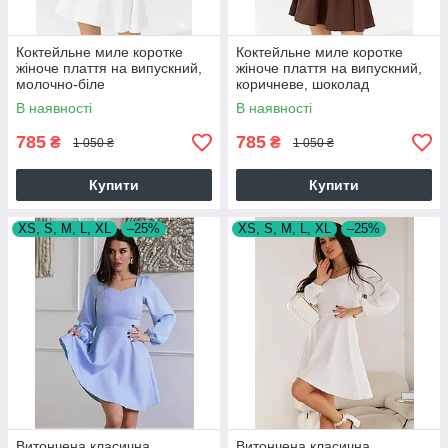
Коктейльне миле коротке
Коктейльне миле коротке
жіноче плаття на випускний,
жіноче плаття на випускний,
молочно-біле
коричневе, шоколад
В наявності
В наявності
785
785
₴
₴
1 050 ₴
1 050 ₴
Купити
Купити
XS, S, M, L, XL
–25%
XS, S, M, L, XL
–25%
Витончена класична
Витончена класична