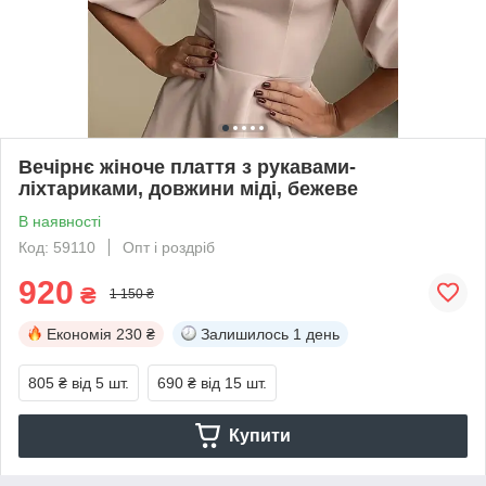
Вечірнє жіноче плаття з рукавами-
ліхтариками, довжини міді, бежеве
В наявності
Код: 59110
Опт і роздріб
920
₴
1 150 ₴
Економія
230 ₴
Залишилось
1 день
805 ₴
від 5 шт.
690 ₴
від 15 шт.
Купити