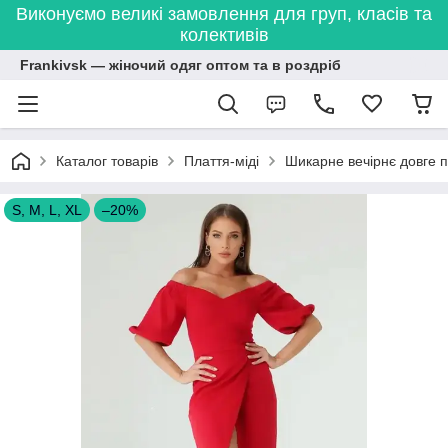
Виконуємо великі замовлення для груп, класів та
колективів
Frankivsk — жіночий одяг оптом та в роздріб
Каталог товарів
Плаття-міді
Шикарне вечірнє довге 
S, M, L, XL
–20%