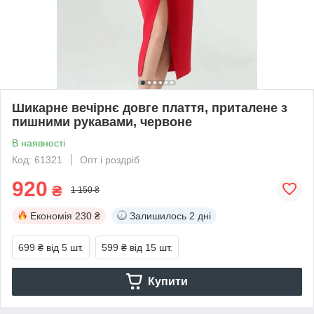
Шикарне вечірнє довге плаття, приталене з
пишними рукавами, червоне
В наявності
Код: 61321
Опт і роздріб
920
₴
1 150 ₴
Економія
230 ₴
Залишилось
2 дні
699 ₴
від 5 шт.
599 ₴
від 15 шт.
Купити