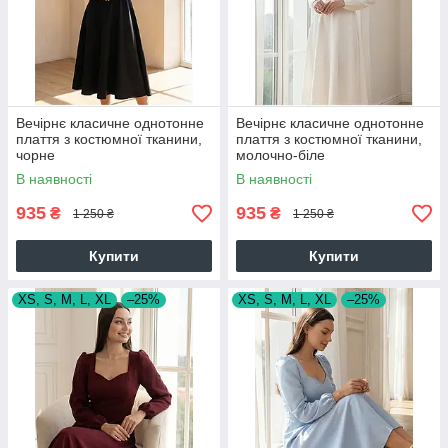
Вечірнє класичне однотонне
Вечірнє класичне однотонне
плаття з костюмної тканини,
плаття з костюмної тканини,
чорне
молочно-біле
В наявності
В наявності
935
935
₴
₴
1 250 ₴
1 250 ₴
Купити
Купити
XS, S, M, L, XL
–25%
XS, S, M, L, XL
–25%