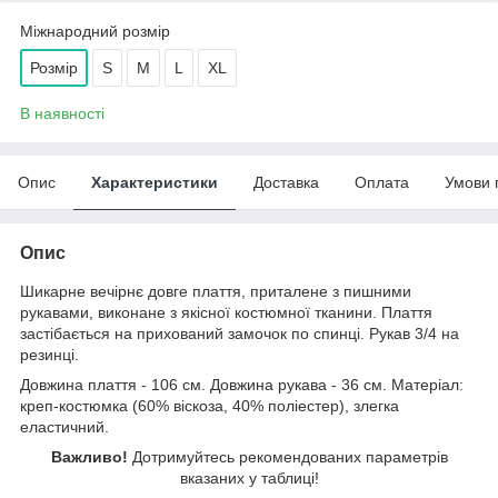
Міжнародний розмір
Розмір
S
M
L
XL
В наявності
Опис
Характеристики
Доставка
Оплата
Умови 
Опис
Шикарне вечірнє довге плаття, приталене з пишними
рукавами, виконане з якісної костюмної тканини. Плаття
застібається на прихований замочок по спинці. Рукав 3/4 на
резинці.
Довжина плаття - 106 см. Довжина рукава - 36 см. Матеріал:
креп-костюмка (60% віскоза, 40% поліестер), злегка
еластичний.
Важливо!
Дотримуйтесь рекомендованих параметрів
вказаних у таблиці!