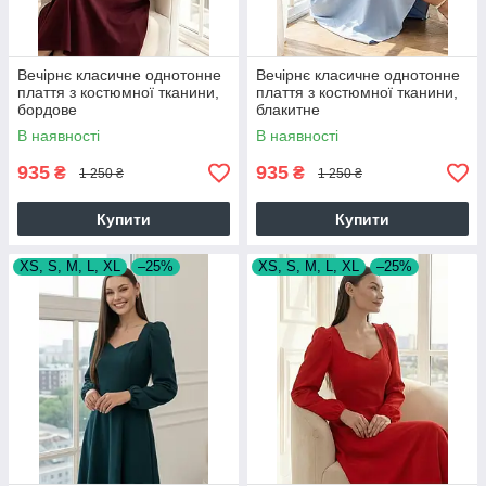
Вечірнє класичне однотонне
Вечірнє класичне однотонне
плаття з костюмної тканини,
плаття з костюмної тканини,
бордове
блакитне
В наявності
В наявності
935
935
₴
₴
1 250 ₴
1 250 ₴
Купити
Купити
XS, S, M, L, XL
–25%
XS, S, M, L, XL
–25%