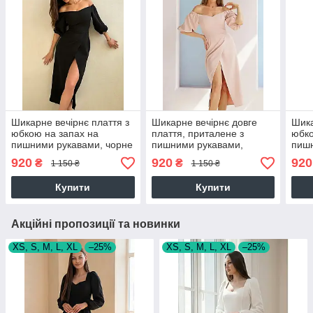
Шикарне вечірнє плаття з
Шикарне вечірнє довге
Шика
юбкою на запах на
плаття, приталене з
юбко
пишними рукавами, чорне
пишними рукавами,
пиш
бежеве
блак
920
920
920
₴
₴
1 150 ₴
1 150 ₴
Купити
Купити
Акційні пропозиції та новинки
XS, S, M, L, XL
–25%
XS, S, M, L, XL
–25%