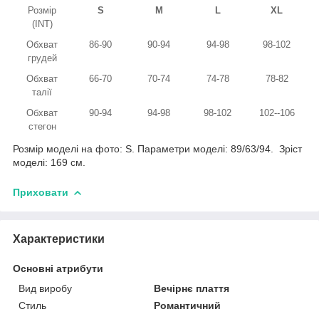
Розмір
S
M
L
XL
(INT)
Обхват
86-90
90-94
94-98
98-102
грудей
Обхват
66-70
70-74
74-78
78-82
талії
Обхват
90-94
94-98
98-102
102--106
стегон
Розмір моделі на фото: S. Параметри моделі: 89/63/94. Зріст
моделі: 169 см.
Приховати
Характеристики
Основні атрибути
Вид виробу
Вечірнє плаття
Стиль
Романтичний