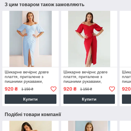
З цим товаром також замовляють
Шикарне вечірнє довге
Шикарне вечірнє довге
Шика
плаття, приталене з
плаття, приталене з
плат
пишними рукавами,
пишними рукавами,
пишн
блакитне
червоне
920
920
920
₴
₴
1 150 ₴
1 150 ₴
Купити
Купити
Подібні товари компанії