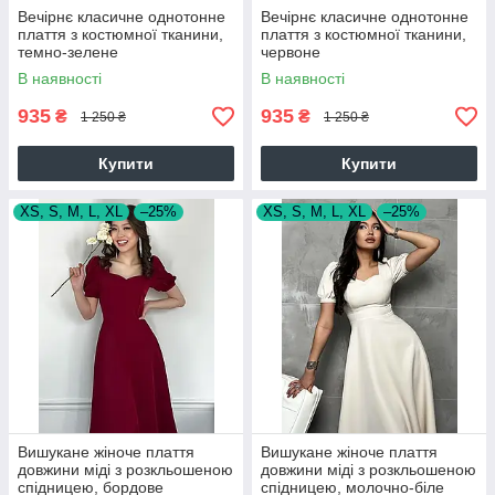
Вечірнє класичне однотонне
Вечірнє класичне однотонне
плаття з костюмної тканини,
плаття з костюмної тканини,
темно-зелене
червоне
В наявності
В наявності
935
935
₴
₴
1 250 ₴
1 250 ₴
Купити
Купити
XS, S, M, L, XL
–25%
XS, S, M, L, XL
–25%
Вишукане жіноче плаття
Вишукане жіноче плаття
довжини міді з розкльошеною
довжини міді з розкльошеною
спідницею, бордове
спідницею, молочно-біле