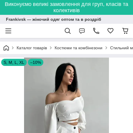
Виконуємо великі замовлення для груп, класів та
колективів
Frankivsk — жіночий одяг оптом та в роздріб
Каталог товарів
Костюми та комбінезони
Стильний м
S, M, L, XL
–10%