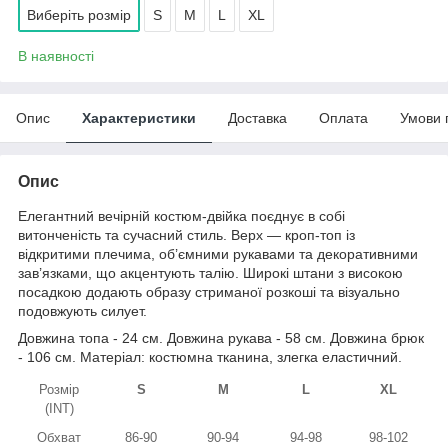
Виберіть розмір
S
M
L
XL
В наявності
Опис
Характеристики
Доставка
Оплата
Умови 
Опис
Елегантний вечірній костюм-двійка поєднує в собі
витонченість та сучасний стиль. Верх — кроп-топ із
відкритими плечима, об’ємними рукавами та декоративними
зав’язками, що акцентують талію. Широкі штани з високою
посадкою додають образу стриманої розкоші та візуально
подовжують силует.
Довжина топа - 24 см. Довжина рукава - 58 см. Довжина брюк
- 106 см. Матеріал: костюмна тканина, злегка еластичний.
Розмір
S
M
L
XL
(INT)
Обхват
86-90
90-94
94-98
98-102