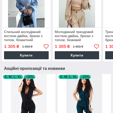
Стильний молодіжний
Молодіжний трендовий
Трен
костюм-двійка, брюки з
костюм-двійка, брюки з
кост
топом, блакитний
топом, бежевий
брюк
1 305
1 305
1 3
₴
₴
1 450 ₴
1 450 ₴
Купити
Купити
Акційні пропозиції та новинки
S, M, L, XL
–15%
S, M, L, XL
–15%