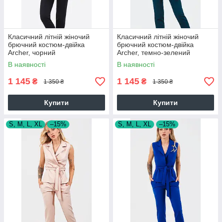
Класичний літній жіночий
Класичний літній жіночий
брючний костюм-двійка
брючний костюм-двійка
Archer, чорний
Archer, темно-зелений
В наявності
В наявності
1 145
1 145
₴
₴
1 350 ₴
1 350 ₴
Купити
Купити
S, M, L, XL
–15%
S, M, L, XL
–15%