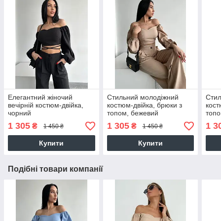
Елегантний жіночий
Стильний молодіжний
Стил
вечірній костюм-двійка,
костюм-двійка, брюки з
кост
чорний
топом, бежевий
топо
1 305
1 305
1 3
₴
₴
1 450 ₴
1 450 ₴
Купити
Купити
Подібні товари компанії