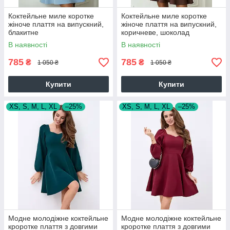
Коктейльне миле коротке
Коктейльне миле коротке
жіноче плаття на випускний,
жіноче плаття на випускний,
блакитне
коричневе, шоколад
В наявності
В наявності
785
785
₴
₴
1 050 ₴
1 050 ₴
Купити
Купити
XS, S, M, L, XL
–25%
XS, S, M, L, XL
–25%
Модне молодіжне коктейльне
Модне молодіжне коктейльне
кроротке плаття з довгими
кроротке плаття з довгими