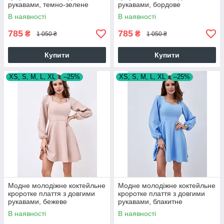
рукавами, темно-зелене
рукавами, бордове
В наявності
В наявності
785
785
₴
₴
1 050 ₴
1 050 ₴
Купити
Купити
XS, S, M, L, XL
–25%
XS, S, M, L, XL
–25%
Модне молодіжне коктейльне
Модне молодіжне коктейльне
кроротке плаття з довгими
кроротке плаття з довгими
рукавами, бежеве
рукавами, блакитне
В наявності
В наявності