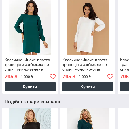
Класичне жіноче плаття
Класичне жіноче плаття
Клас
трапеція з зав'язкою по
трапеція з зав'язкою по
трап
спині, темно-зелене
спині, молочно-біле
спин
795
795
795
₴
₴
1 000 ₴
1 000 ₴
Купити
Купити
Подібні товари компанії