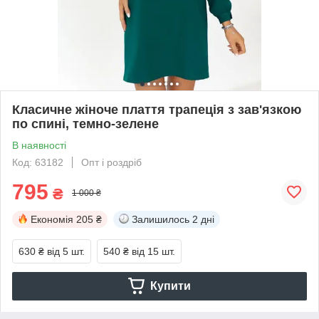
Класичне жіноче плаття трапеція з зав'язкою
по спині, темно-зелене
В наявності
Код: 63182
Опт і роздріб
795
₴
1 000 ₴
Економія
205 ₴
Залишилось
2 дні
630 ₴
від 5 шт.
540 ₴
від 15 шт.
Купити