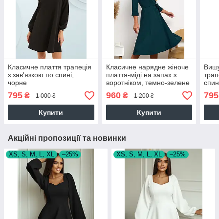
Класичне плаття трапеція
Класичне нарядне жіноче
Вишу
з зав'язкою по спині,
плаття-міді на запах з
трап
чорне
воротніком, темно-зелене
спин
795
960
795
₴
₴
1 000 ₴
1 200 ₴
Купити
Купити
Акційні пропозиції та новинки
XS, S, M, L, XL
–25%
XS, S, M, L, XL
–25%