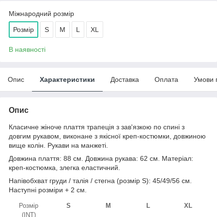
Міжнародний розмір
Розмір
S
M
L
XL
В наявності
Опис
Характеристики
Доставка
Оплата
Умови 
Опис
Класичне жіноче плаття трапеція з зав'язкою по спині з
довгим рукавом, виконане з якісної креп-костюмки, довжиною
вище колін. Рукави на манжеті.
Довжина плаття: 88 см. Довжина рукава: 62 см. Матеріал:
креп-костюмка, злегка еластичний.
Напівобхват груди / талія / стегна (розмір S): 45/49/56 см.
Наступні розміри + 2 см.
Розмір
S
M
L
XL
(INT)