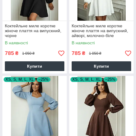
Коктейльне миле коротке
Коктейльне миле коротке
жіноче плаття на випускний,
жіноче плаття на випускний,
чорне
айворі, молочно-біле
В наявності
В наявності
785
785
₴
₴
1 050 ₴
1 050 ₴
Купити
Купити
XS, S, M, L, XL
–25%
XS, S, M, L, XL
–25%