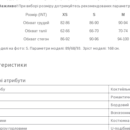
Важливо!
При виборі розміру дотримуйтесь рекомендованих параметрів 
Розмір (INT)
XS
S
M
Обхват грудей
82-86
86-90
90-94
Обхват талії
62-66
66-70
70-74
Обхват стегон
86-92
90-96
94-100
делі на фото: S. Параметри моделі: 89/68/93. Зріст моделі: 168 см.
теристики
і атрибути
обу
Коктейльн
Романтич
Бордовий
Всесезонн
нини
Костюмна 
різу горловини
U-подібни