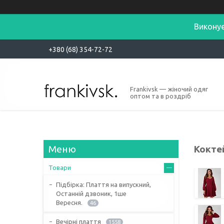
Виконує
+380 (68) 354-72-72
Frankivsk — жіночий одяг
оптом та в роздріб
Кокте
Товари
Підбірка: Плаття на випускний,
Останній дзвоник, 1ше
Вересня.
46
Вечірні плаття
1558