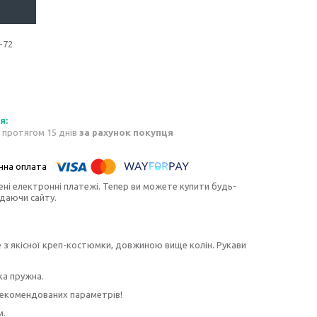
-72
 протягом 15 днів
за рахунок покупця
ені електронні платежі. Тепер ви можете купити будь-
идаючи сайту.
 з якісної креп-костюмки, довжиною вище колін. Рукави
ка пружна.
рекомендованих параметрів!
м.