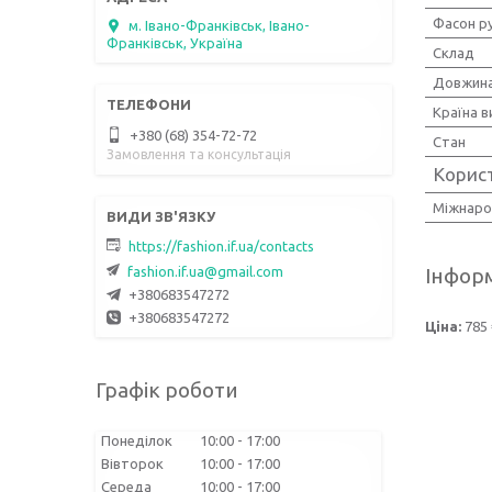
Фасон р
м. Івано-Франківськ, Івано-
Франківськ, Україна
Склад
Довжина
Країна 
+380 (68) 354-72-72
Стан
Замовлення та консультація
Корис
Міжнаро
https://fashion.if.ua/contacts
fashion.if.ua@gmail.com
Інформ
+380683547272
+380683547272
Ціна:
785 
Графік роботи
Понеділок
10:00
17:00
Вівторок
10:00
17:00
Середа
10:00
17:00