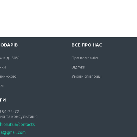
ТОВАРІВ
ВСЕ ПРО НАС
ж від -50%
Про компанію
нки
Відгуки
 знижкою
Умови співпраці
лі
 354-72-72
ня та консультація
shion.if.ua/contacts
.ua@gmail.com