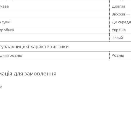
укава
Довгий
Віскоза —
 сукні
До середи
виробник
Україна
Новий
тувальницькі характеристики
дний розмір
Розмір
ація для замовлення
₴