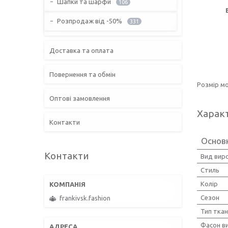
Шапки та шарфи
106
Розпродаж від -50%
331
Доставка та оплата
Повернення та обмін
Розмір мо
Оптові замовлення
Харак
Контакти
Основн
Контакти
Вид вир
Стиль
Колір
Сезон
frankivsk.fashion
Тип тка
Фасон ви