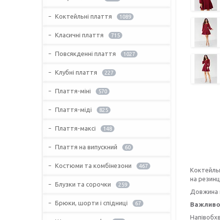
Коктейльні плаття
1089
Класичні плаття
715
Повсякденні плаття
1027
Клубні плаття
227
Плаття-міні
570
Плаття-міді
825
Плаття-максі
148
Плаття на випускний
60
Костюми та комбінезони
467
Коктейльн
на резинці
Блузки та сорочки
259
Довжина п
Брюки, шорти і спідниці
67
Важливо
Напівобхва