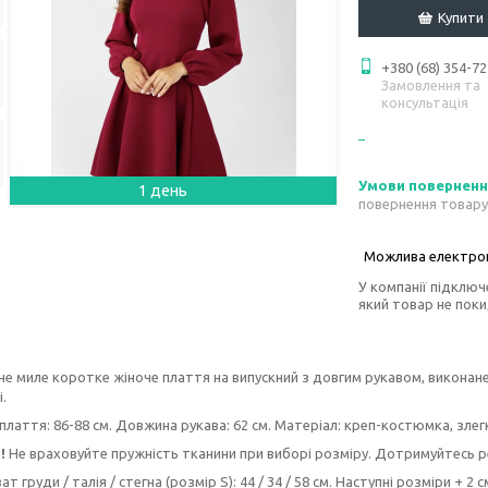
Купити
+380 (68) 354-72
Замовлення та
консультація
1 день
повернення товару
У компанії підключ
який товар не пок
е миле коротке жіноче плаття на випускний з довгим рукавом, виконане
.
лаття: 86-88 см. Довжина рукава: 62 см. Матеріал: креп-костюмка, злег
!
Не враховуйте пружність тканини при виборі розміру. Дотримуйтесь 
т груди / талія / стегна (розмір S): 44 / 34 / 58 см. Наступні розміри + 2 с