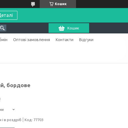
Кошик
Деталі
Кошик
бмін
Оптові замовлення
Контакти
Відгуки
ий, бордове
₴
ни
 і в роздріб
Код:
77703