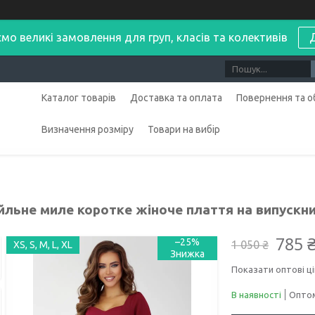
мо великі замовлення для груп, класів та колективів
Каталог товарів
Доставка та оплата
Повернення та о
Визначення розміру
Товари на вибір
йльне миле коротке жіноче плаття на випускн
785 
–25%
1 050 ₴
XS, S, M, L, XL
Показати оптові ці
В наявності
Оптом