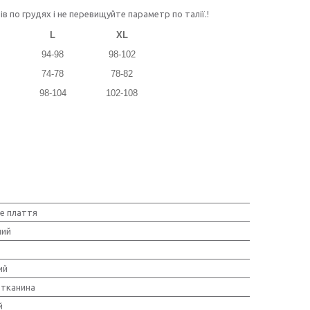
по грудях і не перевищуйте параметр по талії.!
L
XL
94-98
98-102
74-78
78-82
98-104
102-108
е плаття
ний
ий
тканина
й