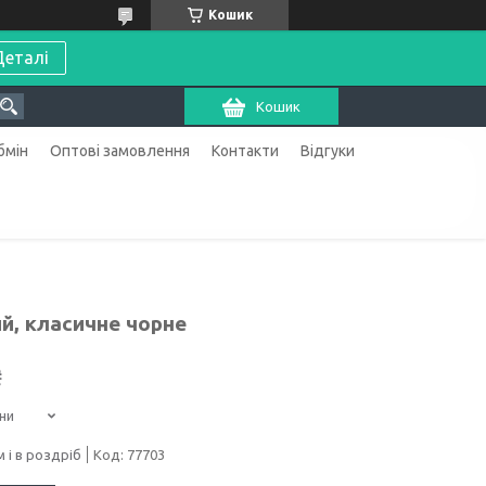
Кошик
Деталі
Кошик
бмін
Оптові замовлення
Контакти
Відгуки
й, класичне чорне
₴
ни
 і в роздріб
Код:
77703