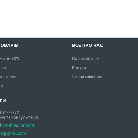
ТОВАРІВ
ВСЕ ПРО НАС
ж від -50%
Про компанію
нки
Відгуки
 знижкою
Умови співпраці
лі
 354-72-72
ня та консультація
shion.if.ua/contacts
.ua@gmail.com