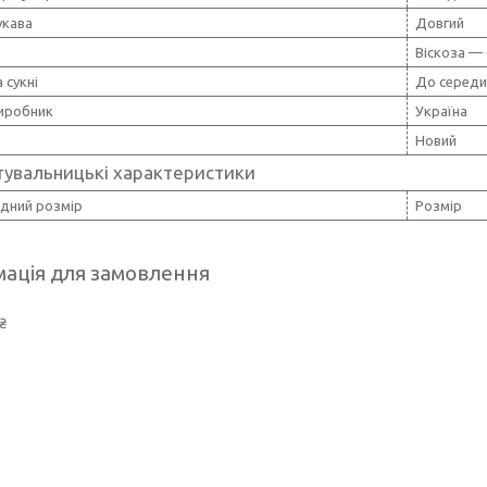
укава
Довгий
Віскоза —
 сукні
До середи
виробник
Україна
Новий
тувальницькі характеристики
дний розмір
Розмір
ація для замовлення
₴