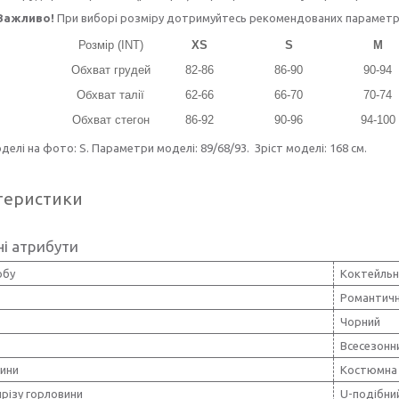
Важливо!
При виборі розміру дотримуйтесь рекомендованих параметрів 
Розмір (INT)
XS
S
M
Обхват грудей
82-86
86-90
90-94
Обхват талії
62-66
66-70
70-74
Обхват стегон
86-92
90-96
94-100
делі на фото: S. Параметри моделі: 89/68/93. Зріст моделі: 168 см.
теристики
і атрибути
обу
Коктейльн
Романтич
Чорний
Всесезонн
нини
Костюмна 
різу горловини
U-подібни