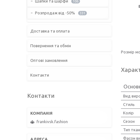
Шапки та шарфи
106
Розпродаж від -50%
331
Доставка та оплата
Повернення та обмін
Розмір мо
Оптові замовлення
Харак
Контакти
Основн
Контакти
Вид вир
Стиль
Колір
Сезон
frankivsk.fashion
Тип тка
Фасон ви