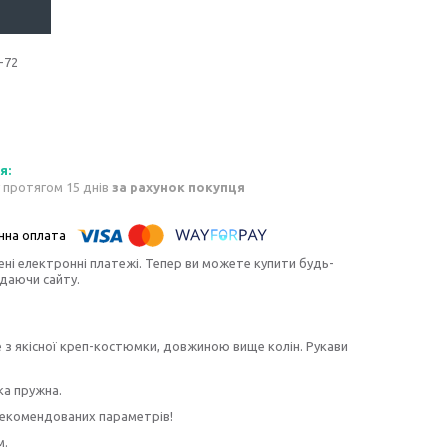
-72
 протягом 15 днів
за рахунок покупця
ені електронні платежі. Тепер ви можете купити будь-
идаючи сайту.
 з якісної креп-костюмки, довжиною вище колін. Рукави
ка пружна.
рекомендованих параметрів!
м.