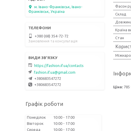
Фасон р
м. Івано-Франківськ, Івано-
Франківськ, Україна
Склад
Довжина
Країна 
+380 (68) 354-72-72
Стан
Замовлення та консультація
Корис
Міжнаро
https://fashion.if.ua/contacts
fashion.if.ua@gmail.com
Інформ
+380683547272
+380683547272
Ціна:
785 
Графік роботи
Понеділок
10:00
17:00
Вівторок
10:00
17:00
Середа
10:00
17:00