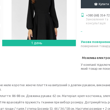
Купити
+380 (68) 354-72
Замовлення та
консультація
1 день
повернення товару
У компанії підключ
який товар не пок
е миле коротке жіноче плаття на випускний з довгим рукавом, виконане
.
лаття: 86-88 см. Довжина рукава: 62 см. Матеріал: креп-костюмка, злег
!
Не враховуйте пружність тканини при виборі розміру. Дотримуйтесь 
т груди / талія / стегна (розмір S): 44 / 34 / 58 см. Наступні розміри + 2 с