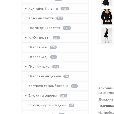
Коктейльні плаття
1089
Класичні плаття
715
Повсякденні плаття
1027
Клубні плаття
227
Плаття-міні
570
Плаття-міді
825
Плаття-максі
148
Плаття на випускний
60
Костюми та комбінезони
467
Коктейльн
на резинці
Блузки та сорочки
259
Довжина п
Брюки, шорти і спідниці
67
Важливо
Напівобхва