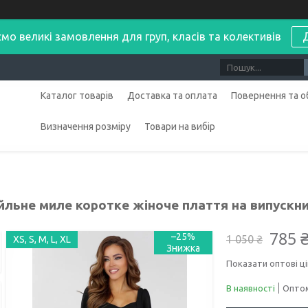
мо великі замовлення для груп, класів та колективів
Каталог товарів
Доставка та оплата
Повернення та о
Визначення розміру
Товари на вибір
йльне миле коротке жіноче плаття на випускни
785 
–25%
1 050 ₴
XS, S, M, L, XL
Показати оптові ці
В наявності
Оптом