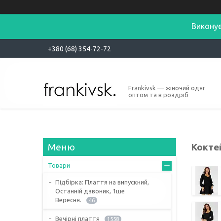
Виконує
+380 (68) 354-72-72
Frankivsk — жіночий одяг
оптом та в роздріб
Кокте
Товари
Підбірка: Плаття на випускний,
Останній дзвоник, 1ше
Вересня.
46
Вечірні плаття
1558