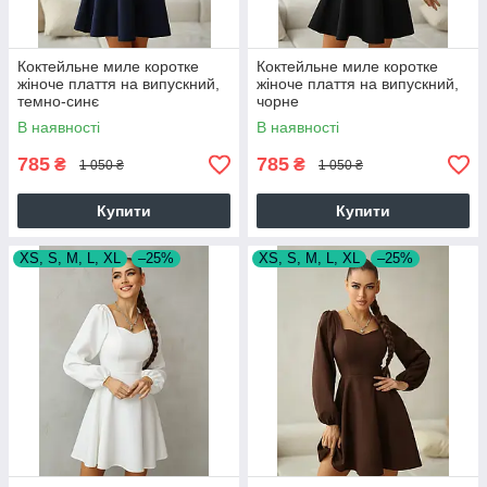
Коктейльне миле коротке
Коктейльне миле коротке
жіноче плаття на випускний,
жіноче плаття на випускний,
темно-синє
чорне
В наявності
В наявності
785
785
₴
₴
1 050 ₴
1 050 ₴
Купити
Купити
XS, S, M, L, XL
–25%
XS, S, M, L, XL
–25%