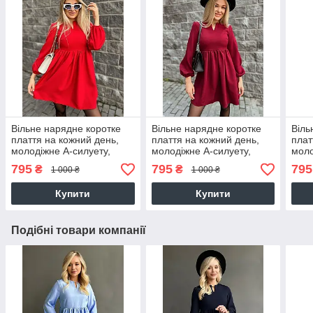
Вільне нарядне коротке
Вільне нарядне коротке
Віль
плаття на кожний день,
плаття на кожний день,
плат
молодіжне А-силуету,
молодіжне А-силуету,
моло
червоне
бордове
чор
795
795
795
₴
₴
1 000 ₴
1 000 ₴
Купити
Купити
Подібні товари компанії