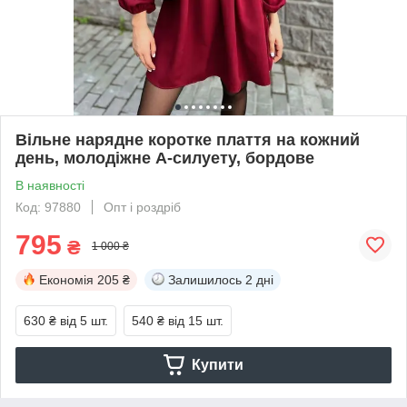
Вільне нарядне коротке плаття на кожний
день, молодіжне А-силуету, бордове
В наявності
Код: 97880
Опт і роздріб
795
₴
1 000 ₴
Економія
205 ₴
Залишилось
2 дні
630 ₴
від 5 шт.
540 ₴
від 15 шт.
Купити