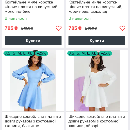
Коктейльне миле коротке
Коктейльне миле коротке
жіноче плаття на випускний,
жіноче плаття на випускний,
молочно-біле
коричневе, шоколад
В наявності
В наявності
785
785
₴
₴
1 050 ₴
1 050 ₴
Купити
Купити
XS, S, M, L, XL
–25%
XS, S, M, L, XL
–25%
Шикарне коктейльне плаття з
Шикарне коктейльне плаття з
довги рукавом з костюмної
довги рукавом з костюмної
тканини, блакитне
тканини, айворі