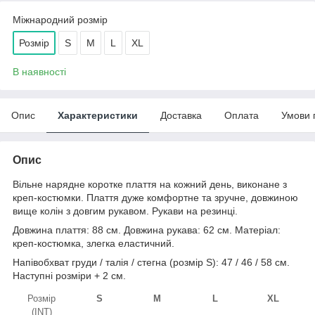
Міжнародний розмір
Розмір
S
M
L
XL
В наявності
Опис
Характеристики
Доставка
Оплата
Умови 
Опис
Вільне нарядне коротке плаття на кожний день, виконане з
креп-костюмки. Плаття дуже комфортне та зручне, довжиною
вище колін з довгим рукавом. Рукави на резинці.
Довжина плаття: 88 см. Довжина рукава: 62 см. Матеріал:
креп-костюмка, злегка еластичний.
Напівобхват груди / талія / стегна (розмір S): 47 / 46 / 58 см.
Наступні розміри + 2 см.
Розмір
S
M
L
XL
(INT)