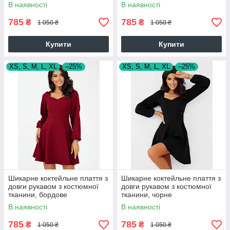
В наявності
В наявності
785
785
₴
₴
1 050 ₴
1 050 ₴
Купити
Купити
XS, S, M, L, XL
–25%
XS, S, M, L, XL
–25%
Шикарне коктейльне плаття з
Шикарне коктейльне плаття з
довги рукавом з костюмної
довги рукавом з костюмної
тканини, бордове
тканини, чорне
В наявності
В наявності
785
785
₴
₴
1 050 ₴
1 050 ₴