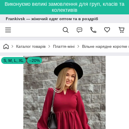
Виконуємо великі замовлення для груп, класів та
колективів
Frankivsk — жіночий одяг оптом та в роздріб
Каталог товарів
Плаття-міні
Вільне нарядне коротке 
S, M, L, XL
–20%