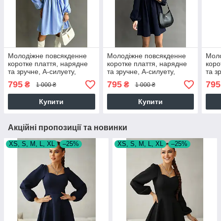
Молодіжне повсякденне
Молодіжне повсякденне
Моло
коротке плаття, нарядне
коротке плаття, нарядне
коро
та зручне, А-силуету,
та зручне, А-силуету,
та з
блакитне
темно-синє
моло
795
795
795
₴
₴
1 000 ₴
1 000 ₴
Купити
Купити
Акційні пропозиції та новинки
XS, S, M, L, XL
–25%
XS, S, M, L, XL
–25%