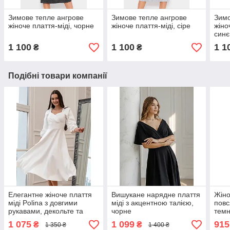
Зимове тепле ангрове
Зимове тепле ангрове
Зимо
жіноче плаття-міді, чорне
жіноче плаття-міді, сіре
жіно
синє
1 100
1 100
1 1
₴
₴
Подібні товари компанії
Елегантне жіноче плаття
Вишукане нарядне плаття
Жіно
міді Polina з довгими
міді з акцентною талією,
повс
рукавами, декольте та
чорне
темн
розкльошеною спідницею,
1 075
1 099
915
₴
₴
1 350 ₴
1 400 ₴
айворі