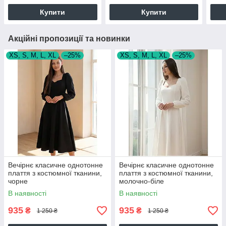
Купити
Купити
Акційні пропозиції та новинки
XS, S, M, L, XL
–25%
XS, S, M, L, XL
–25%
Вечірнє класичне однотонне
Вечірнє класичне однотонне
плаття з костюмної тканини,
плаття з костюмної тканини,
чорне
молочно-біле
В наявності
В наявності
935
935
₴
₴
1 250 ₴
1 250 ₴