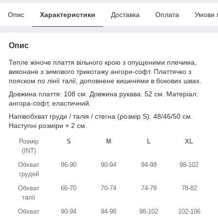
Опис
Характеристики
Доставка
Оплата
Умови 
Опис
Тепле жіноче плаття вільного крою з опущеними плечима,
виконане з зимового трикотажу ангори-софт. Платтячко з
пояском по лінії талії, доповнене кишенями в бокових швах.
Довжина плаття: 108 см. Довжина рукава: 52 см. Матеріал:
ангора-софт, еластичний.
Напівобхват груди / талія / стегна (розмір S): 48/46/50 см.
Наступні розміри + 2 см.
Розмір
S
M
L
XL
(INT)
Обхват
86-90
90-94
94-98
98-102
грудей
Обхват
66-70
70-74
74-78
78-82
талії
Обхват
90-94
94-98
98-102
102-106