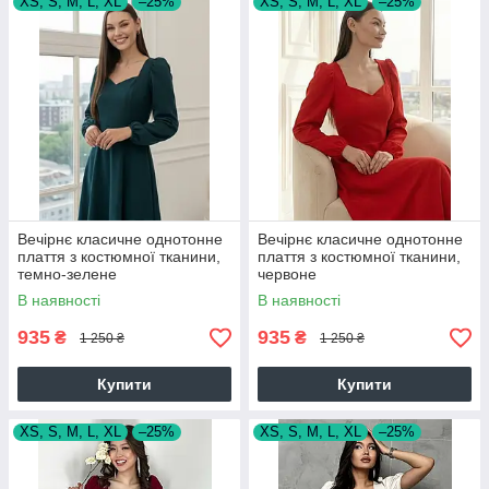
XS, S, M, L, XL
–25%
XS, S, M, L, XL
–25%
Вечірнє класичне однотонне
Вечірнє класичне однотонне
плаття з костюмної тканини,
плаття з костюмної тканини,
темно-зелене
червоне
В наявності
В наявності
935
935
₴
₴
1 250 ₴
1 250 ₴
Купити
Купити
XS, S, M, L, XL
–25%
XS, S, M, L, XL
–25%