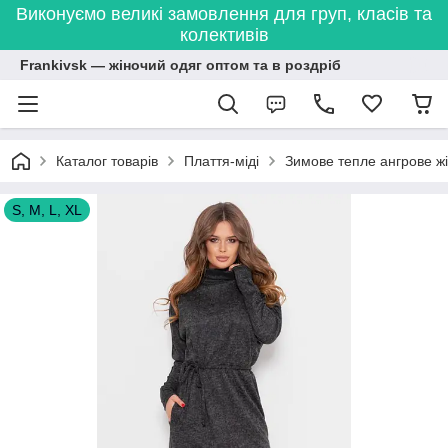
Виконуємо великі замовлення для груп, класів та
колективів
Frankivsk — жіночий одяг оптом та в роздріб
Каталог товарів
Плаття-міді
Зимове тепле ангрове жі
S, M, L, XL