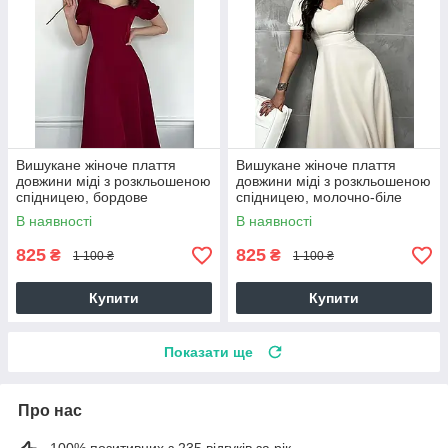
Вишукане жіноче плаття
Вишукане жіноче плаття
довжини міді з розкльошеною
довжини міді з розкльошеною
спідницею, бордове
спідницею, молочно-біле
В наявності
В наявності
825
825
₴
₴
1 100 ₴
1 100 ₴
Купити
Купити
Показати ще
Про нас