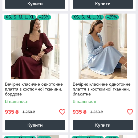
Купити
Купити
XS, S, M, L, XL
–25%
XS, S, M, L, XL
–25%
Вечірнє класичне однотонне
Вечірнє класичне однотонне
плаття з костюмної тканини,
плаття з костюмної тканини,
бордове
блакитне
В наявності
В наявності
935
935
₴
₴
1 250 ₴
1 250 ₴
Купити
Купити