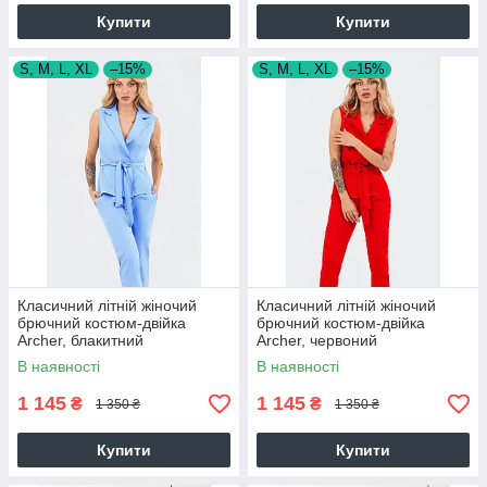
Купити
Купити
S, M, L, XL
–15%
S, M, L, XL
–15%
Класичний літній жіночий
Класичний літній жіночий
брючний костюм-двійка
брючний костюм-двійка
Archer, блакитний
Archer, червоний
В наявності
В наявності
1 145
1 145
₴
₴
1 350 ₴
1 350 ₴
Купити
Купити