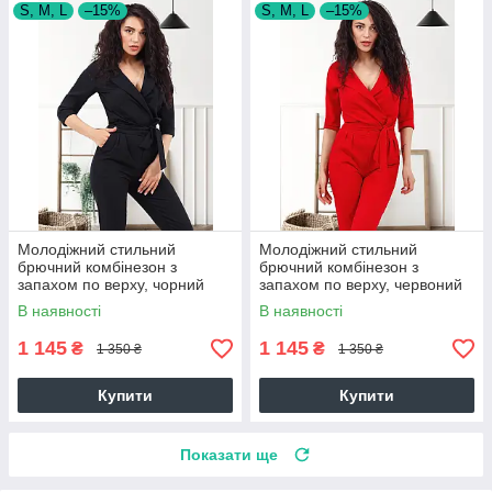
S, M, L
–15%
S, M, L
–15%
Молодіжний стильний
Молодіжний стильний
брючний комбінезон з
брючний комбінезон з
запахом по верху, чорний
запахом по верху, червоний
В наявності
В наявності
1 145
1 145
₴
₴
1 350 ₴
1 350 ₴
Купити
Купити
Показати ще