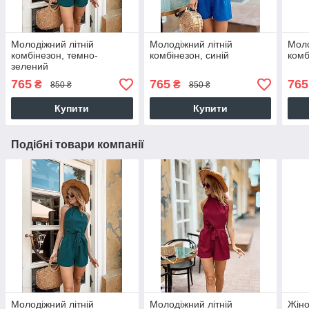
Молодіжний літній
Молодіжний літній
Моло
комбінезон, темно-
комбінезон, синій
комб
зелений
765
765
765
₴
₴
850 ₴
850 ₴
Купити
Купити
Подібні товари компанії
Молодіжний літній
Молодіжний літній
Жіно