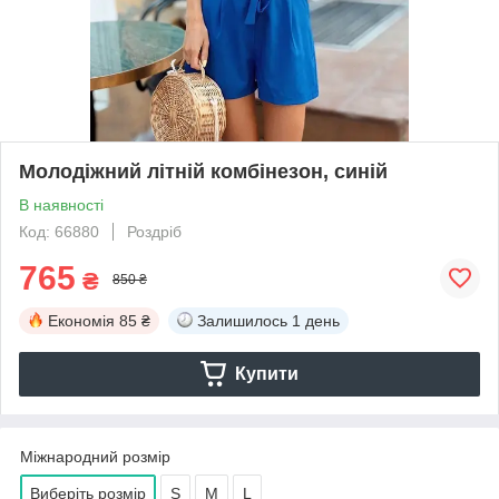
Молодіжний літній комбінезон, синій
В наявності
Код: 66880
Роздріб
765
₴
850 ₴
Економія
85 ₴
Залишилось
1 день
Купити
Міжнародний розмір
Виберіть розмір
S
M
L