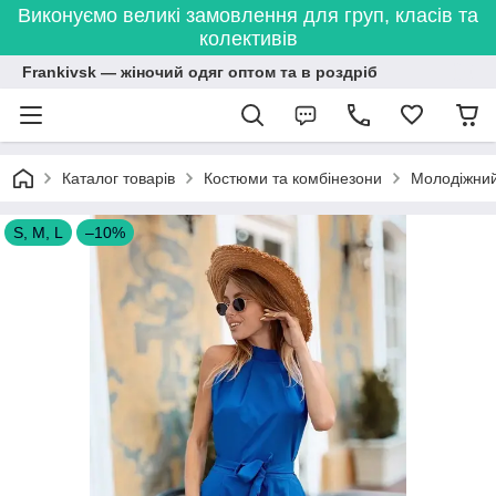
Виконуємо великі замовлення для груп, класів та
колективів
Frankivsk — жіночий одяг оптом та в роздріб
Каталог товарів
Костюми та комбінезони
Молодіжний 
S, M, L
–10%