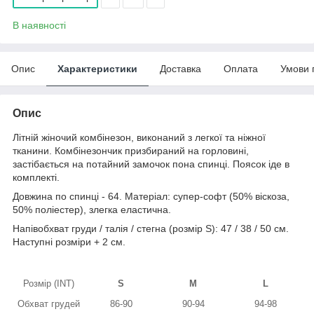
В наявності
Опис
Характеристики
Доставка
Оплата
Умови 
Опис
Літній жіночий комбінезон, виконаний з легкої та ніжної
тканини. Комбінезончик призбираний на горловині,
застібається на потайний замочок пона спинці. Поясок іде в
комплекті.
Довжина по спинці - 64. Матеріал: супер-софт (50% віскоза,
50% поліестер), злегка еластична.
Напівобхват груди / талія / стегна (розмір S): 47 / 38 / 50 см.
Наступні розміри + 2 см.
Розмір (INT)
S
M
L
Обхват грудей
86-90
90-94
94-98