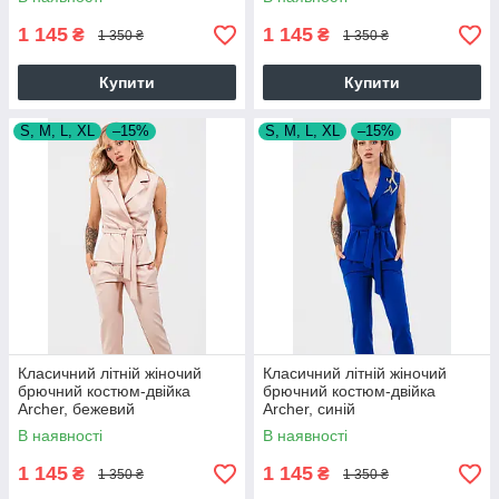
1 145
1 145
₴
₴
1 350 ₴
1 350 ₴
Купити
Купити
S, M, L, XL
–15%
S, M, L, XL
–15%
Класичний літній жіночий
Класичний літній жіночий
брючний костюм-двійка
брючний костюм-двійка
Archer, бежевий
Archer, синій
В наявності
В наявності
1 145
1 145
₴
₴
1 350 ₴
1 350 ₴