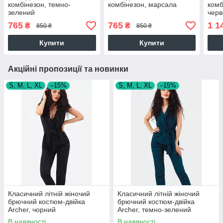
комбінезон, темно-
комбінезон, марсала
комб
зелений
чер
765
765
1 1
₴
₴
850 ₴
850 ₴
Купити
Купити
Акційні пропозиції та новинки
S, M, L, XL
–15%
S, M, L, XL
–15%
Класичний літній жіночий
Класичний літній жіночий
брючний костюм-двійка
брючний костюм-двійка
Archer, чорний
Archer, темно-зелений
В наявності
В наявності