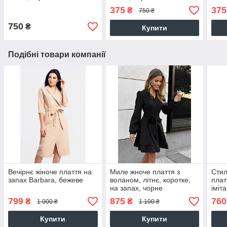
375
375
₴
750 ₴
750
₴
Купити
Подібні товари компанії
Вечірнє жіноче плаття на
Миле жноче плаття з
Стил
запах Barbara, бежеве
воланом, літнє, коротке,
плат
на запах, чорне
іміт
799
875
760
₴
₴
1 000 ₴
1 100 ₴
Купити
Купити