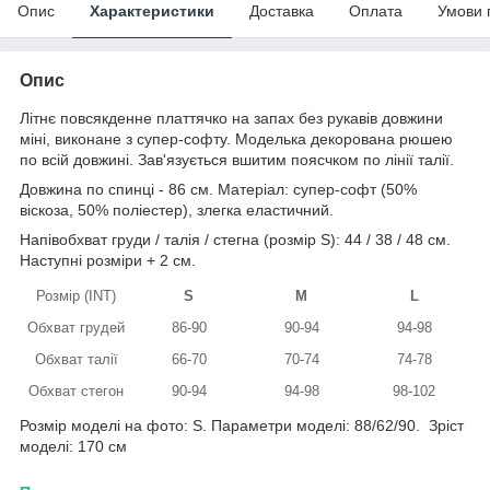
Опис
Характеристики
Доставка
Оплата
Умови 
Опис
Літнє повсякденне платтячко на запах без рукавів довжини
міні, виконане з супер-софту. Моделька декорована рюшею
по всій довжині. Зав'язується вшитим поясчком по лінії талії.
Довжина по спинці - 86 см. Матеріал: супер-софт (50%
віскоза, 50% поліестер), злегка еластичний.
Напівобхват груди / талія / стегна (розмір S): 44 / 38 / 48 см.
Наступні розміри + 2 см.
Розмір (INT)
S
M
L
Обхват грудей
86-90
90-94
94-98
Обхват талії
66-70
70-74
74-78
Обхват стегон
90-94
94-98
98-102
Розмір моделі на фото: S. Параметри моделі: 88/62/90. Зріст
моделі: 170 см