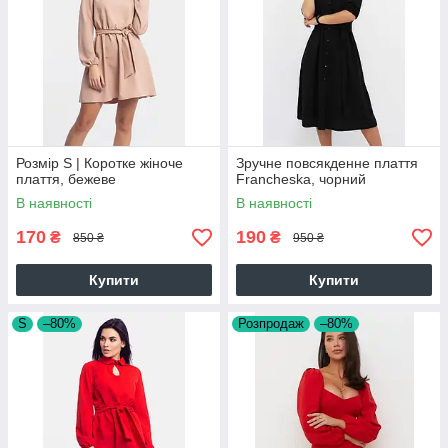
Розмір S | Коротке жіноче
Зручне повсякденне плаття
плаття, бежеве
Francheska, чорний
В наявності
В наявності
170
190
₴
₴
850 ₴
950 ₴
Купити
Купити
S
–80%
Розпродаж
–80%