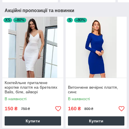
Акційні пропозиції та новинки
XS
–80%
S
–80%
Коктейльне приталене
коротке плаття на бретелях
Витончене вечірнє плаття,
Balis, біле, айворі
синє
В наявності
В наявності
150
160
₴
₴
750 ₴
800 ₴
Купити
Купити