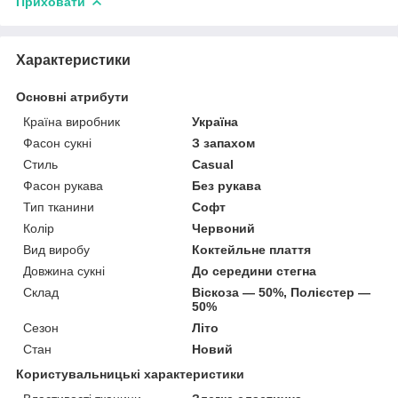
Приховати
Характеристики
Основні атрибути
Країна виробник
Україна
Фасон сукні
З запахом
Стиль
Casual
Фасон рукава
Без рукава
Тип тканини
Софт
Колір
Червоний
Вид виробу
Коктейльне плаття
Довжина сукні
До середини стегна
Склад
Віскоза — 50%, Полієстер —
50%
Сезон
Літо
Стан
Новий
Користувальницькі характеристики