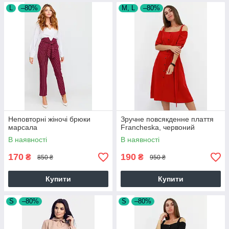
L
–80%
M, L
–80%
Неповторні жіночі брюки
Зручне повсякденне плаття
марсала
Francheska, червоний
В наявності
В наявності
170
190
₴
₴
850 ₴
950 ₴
Купити
Купити
S
–80%
S
–80%