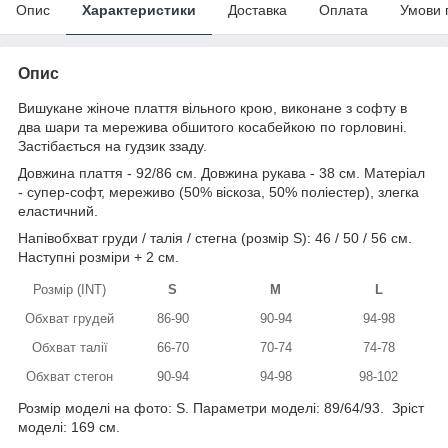
Опис
Характеристики
Доставка
Оплата
Умови 
Опис
Вишукане жіноче плаття вільного крою, виконане з софту в
два шари та мережива обшитого косабейкою по горловині.
Застібається на гудзик ззаду.
Довжина плаття - 92/86 см. Довжина рукава - 38 см. Матеріал
- супер-софт, мереживо (50% віскоза, 50% поліестер), злегка
еластичний.
Напівобхват груди / талія / стегна (розмір S): 46 / 50 / 56 см.
Наступні розміри + 2 см.
Розмір (INT)
S
M
L
Обхват грудей
86-90
90-94
94-98
Обхват талії
66-70
70-74
74-78
Обхват стегон
90-94
94-98
98-102
Розмір моделі на фото: S. Параметри моделі: 89/64/93. Зріст
моделі: 169 см.