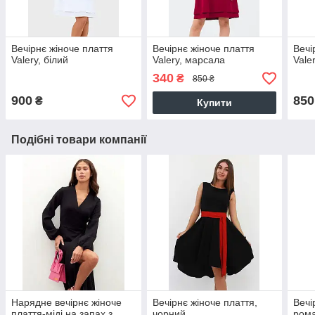
Вечірнє жіноче плаття
Вечірнє жіноче плаття
Вечі
Valery, білий
Valery, марсала
Vale
340
₴
850 ₴
900
850
₴
Купити
Подібні товари компанії
Нарядне вечірнє жіноче
Вечірнє жіноче плаття,
Вечі
плаття-міді на запах з
чорний
рома