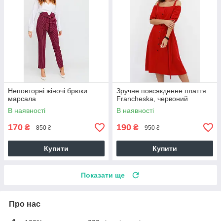
Неповторні жіночі брюки
Зручне повсякденне плаття
марсала
Francheska, червоний
В наявності
В наявності
170
190
₴
₴
850 ₴
950 ₴
Купити
Купити
Показати ще
Про нас