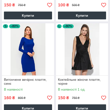
150
100
₴
₴
750 ₴
500 ₴
Купити
Купити
S
–80%
L
–80%
Витончене вечірнє плаття,
Коктейльне жіноче плаття,
синє
чорне
В наявності
В наявності 1 од.
160
150
₴
₴
800 ₴
750 ₴
Купити
Купити