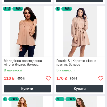
S-M
–80%
S
–80%
Молодіжна повсякденна
Розмір S | Коротке жіноче
жіноча блузка, бежева
плаття, бежеве
В наявності
В наявності
110
170
₴
₴
550 ₴
850 ₴
Купити
Купити
L
–80%
M, L
–80%