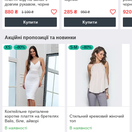
довгим рукавом, чорне
чор
880
285
920
₴
₴
1 100 ₴
950 ₴
Купити
Купити
Акційні пропозиції та новинки
XS
–80%
S-M
–80%
Коктейльне приталене
коротке плаття на бретелях
Стильний кремовий жіночий
Balis, біле, айворі
топ
В наявності
В наявності