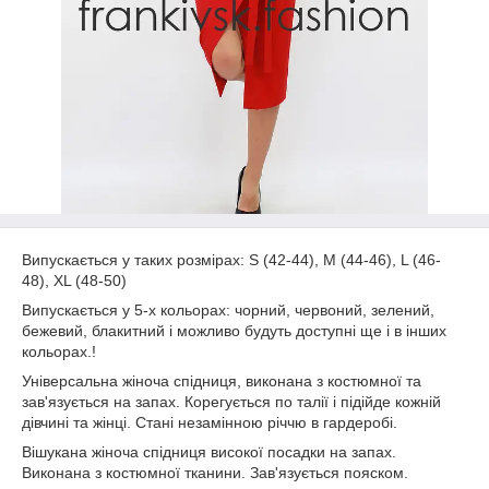
Випускається у таких розмірах: S (42-44), M (44-46), L (46-
48), XL (48-50)
Випускається у 5-х кольорах: чорний, червоний, зелений,
бежевий, блакитний і можливо будуть доступні ще і в інших
кольорах.!
Універсальна жіноча спідниця, виконана з костюмної та
зав'язується на запах. Корегується по талії і підійде кожній
дівчині та жінці. Стані незамінною річчю в гардеробі.
Вішукана жіноча спідниця високої посадки на запах.
Виконана з костюмної тканини. Зав'язується пояском.