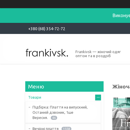
Виконує
+380 (68) 354-72-72
Frankivsk — жіночий одяг
оптом та в роздріб
Жіноча
Товари
6 груд.
2018
Підбірка: Плаття на випускний,
Останній дзвоник, 1ше
Вересня.
46
Вечірні плаття
1558