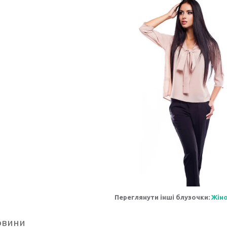
Переглянути інші блузочки:
Ж
ін
овини