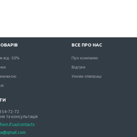
ТОВАРІВ
ВСЕ ПРО НАС
ж від -50%
Про компанію
нки
Відгуки
 знижкою
Умови співпраці
лі
 354-72-72
ня та консультація
shion.if.ua/contacts
.ua@gmail.com