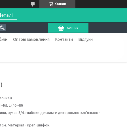
Кошик
Деталі
Кошик
бмін
Оптові замовлення
Контакти
Відгуки
)
зочка))
46), L (46-48)
нини, рукав 3/4, глибоке декольте декоровано зав'язкою-
0 см. Матеріал - креп-шифон.