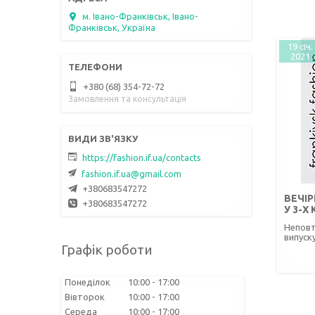
м. Івано-Франківськ, Івано-
Франківськ, Україна
19 січ.
2021
+380 (68) 354-72-72
Замовлення та консультація
https://fashion.if.ua/contacts
fashion.if.ua@gmail.com
+380683547272
ВЕЧІР
+380683547272
У 3-Х
Неповт
випуск
Графік роботи
Понеділок
10:00
17:00
Вівторок
10:00
17:00
Середа
10:00
17:00