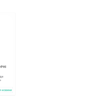
РНІ
жди
ь
я новини