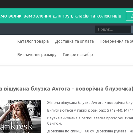
мо великі замовлення для груп, класів та колективів
Каталог товарів
Доставка та оплата
Повернення та о
Визначення розміру
Товари на вибір
 вішукана блузка Avrora - новорічна блузочка)
Жіноча вішукана блузка Avrora - новорічна блу
Випускаються у таких розмірах: S (42-44), M (44-
Блузка виконана з легкої злегка прозорої тка
бантом.
Довжина по спинці - 60 см. Довжина рукава - 4