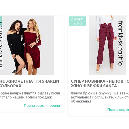
2 жовт.
2020
НЄ ЖІНОЧЕ ПЛАТТЯ SHARLIN
СУПЕР НОВИНКА - НЕПОВТО
 КОЛЬОРАХ
ЖІНОЧІ БРЮКИ SANTA
орне вечірнє плаття одразу після
Жіночі брюки в смужку - це зав
у стало нашим топом продаж.
актуально.! Поспішайте, кількіст
обмежена.)
Повна версія новини
Повна версі