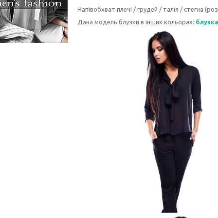
Напівобхват плечі / грудей / талія / стегна (розм
Дана модель блузки в інших кольорах:
блузка