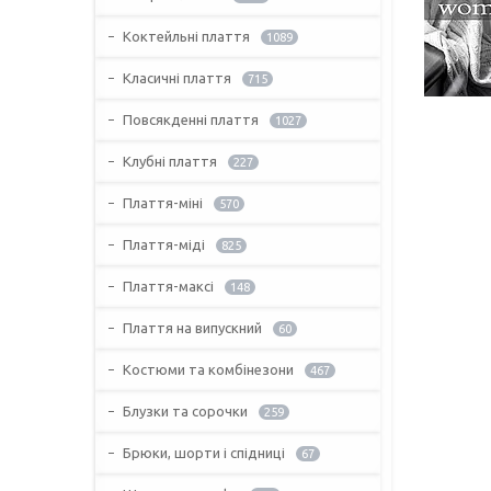
Коктейльні плаття
1089
Класичні плаття
715
Повсякденні плаття
1027
Клубні плаття
227
Плаття-міні
570
Плаття-міді
825
Плаття-максі
148
Плаття на випускний
60
Костюми та комбінезони
467
Блузки та сорочки
259
Брюки, шорти і спідниці
67