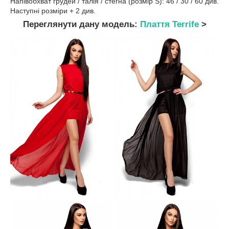
Напівобхват грудей / талія / стегна (розмір S): 46 / 30 / 60 див.
Наступні розміри + 2 див.
Переглянути дану модель:
Плаття Terrife
>