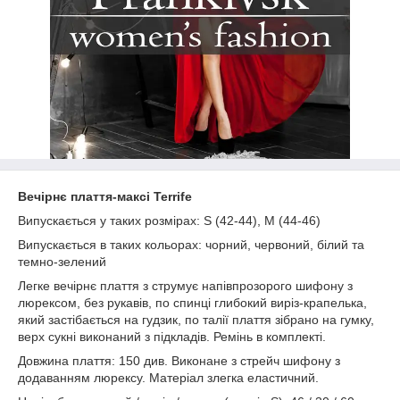
Вечірнє плаття-максі Terrife
Випускається у таких розмірах: S (42-44), M (44-46)
Випускається в таких кольорах: чорний, червоний, білий та
темно-зелений
Легке вечірнє плаття з струмує напівпрозорого шифону з
люрексом, без рукавів, по спинці глибокий виріз-крапелька,
який застібається на гудзик, по талії плаття зібрано на гумку,
верх сукні виконаний з підкладів. Ремінь в комплекті.
Довжина плаття: 150 див. Виконане з стрейч шифону з
додаванням люрексу. Матеріал злегка еластичний.