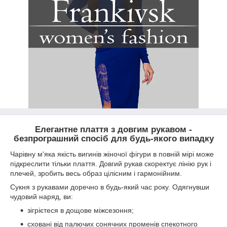
Елегантне плаття з довгим рукавом -
безпрограшний спосіб для будь-якого випадку
Чарівну м'яка якість вигинів жіночої фігури в повній мірі може
підкреслити тільки плаття. Довгий рукав скоректує лінію рук і
плечей, зробить весь образ цілісним і гармонійним.
Сукня з рукавами доречно в будь-який час року. Одягнувши
чудовий наряд, ви:
зігрієтеся в дощове міжсезоння;
сховані від палючих сонячних променів спекотного