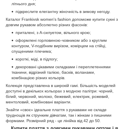
літнього дня;
підкреслите елегантну жіночність в зимову негоду.
Каталог Frankivsk women's fashion допоможе купити сукні з
довгим рукавом абсолютно різних фасонів:
приталені, з А-силуетом, вільного крою;
оформлені горловиною-човником або з круглим
контуром, V-подібним вирізом, комірцем на стійці,
спущеними плечима;
короткі, міді, в підлогу;
декоровані цікавими складками і переплетеннями
тканини, відрізний талією, басків, воланами,
комбінацією різних кольорів.
Колекція представлена ​​в широкій гамі. Більшість моделей
доступні в декількох кольорах з модною палітри: чорний,
білий, червоний, молоко, бежевий, електрик, рожевий,
ментоловий, комбіновані варіанти.
Знайти «своє» ідеальне плаття з рукавами не складе
труднощів як струнким дівчатам, так і жінкам з пишними
формами. Розмірний ряд - це лінійка від 42 до 50.
Купити плаття з довгими рукавами оптом і в