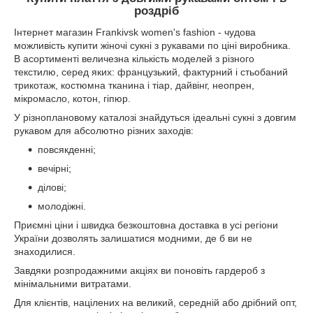
роздріб
Інтернет магазин Frankivsk women's fashion - чудова
можливість купити жіночі сукні з рукавами по ціні виробника.
В асортименті величезна кількість моделей з різного
текстилю, серед яких: французький, фактурний і стьобаний
трикотаж, костюмна тканина і тіар, дайвінг, неопрен,
мікромасло, котон, гіпюр.
У різноплановому каталозі знайдуться ідеальні сукні з довгим
рукавом для абсолютно різних заходів:
повсякденні;
вечірні;
ділові;
молодіжні.
Приємні ціни і швидка безкоштовна доставка в усі регіони
України дозволять залишатися модними, де б ви не
знаходилися.
Завдяки розпродажними акціях ви поновіть гардероб з
мінімальними витратами.
Для клієнтів, націлених на великий, середній або дрібний опт,