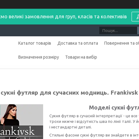
мо великі замовлення для груп, класів та колективів
Каталог товарів
Доставка та оплата
Повернення та о
Визначення розміру
Товари на вибір
сукні футляр для сучасних модниць. Frankivsk
Моделі сукні фут
Сукня футляр в сучасній інтерпретації - це вс
трохи нижче і відсутність шва по лінії талії.
і нестандартні деталі.
Стильні фасони сукні футляр ви знайдете в інте