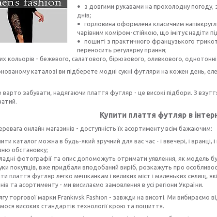
з довгими рукавами на прохолодну погоду, з 
днів;
горловина оформлена класичним напівкругли
чарівним коміром-стійкою, що імітує надіти пі
пошиті з практичного французького трикотаж
переносить регулярну прання;
их кольорів - бежевого, салатового, бірюзового, оливкового, однотонні 
нованому каталозі ви підберете модні сукні футляри на кожен день, еле
 варто забувати, надягаючи плаття футляр - це високі підбори. З взут
ватий.
Купити плаття футляр в інтер
еревага онлайн магазинів - доступність їх асортименту всім бажаючим:
ити каталог можна в будь-який зручний для вас час - і ввечері, і вранці,
ню обстановку;
ладні фотографії та опис допоможуть отримати уявлення, як модель бу
гуки покупців, вже придбали вподобаний виріб, розкажуть про особливос
ити плаття футляр легко мешканкам і великих міст і маленьких селищ, я
нів та асортименту - ми висилаємо замовлення в усі регіони України.
ягу торгової марки Frankivsk Fashion - завжди на висоті. Ми вибираємо в
мося високих стандартів технології крою та пошиття.