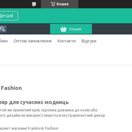
Кошик
Деталі
Кошик
бмін
Оптові замовлення
Контакти
Відгуки
 Fashion
ляр для сучасних модниць
е той же прилеглий крій, скромна довжина до колін або
 У його дизайні не використовуються екстравагантний декор
рнет магазині Frankivsk Fashion: