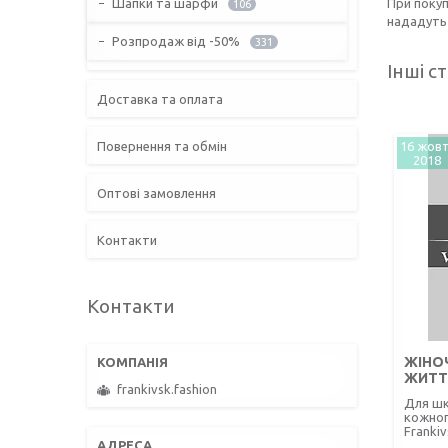
Шапки та шарфи
При покуп
106
нададуть 
Розпродаж від -50%
331
Інші ст
Доставка та оплата
Повернення та обмін
16 жовт
2018
Оптові замовлення
Контакти
Контакти
ЖІНОЧ
ЖИТТЯ
frankivsk.fashion
Для шк
кожног
Frankiv