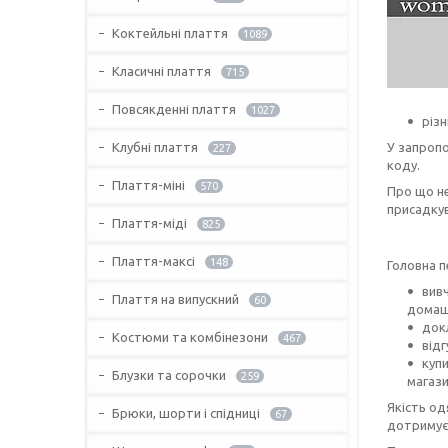
Коктейльні плаття
1089
Класичні плаття
715
Повсякденні плаття
1027
різн
Клубні плаття
У запропо
227
коду.
Плаття-міні
570
Про що не
присадку
Плаття-міді
825
Плаття-максі
148
Головна п
вивч
Плаття на випускний
60
домаш
док
Костюми та комбінезони
467
від
куп
Блузки та сорочки
259
магази
Якість од
Брюки, шорти і спідниці
67
дотримує