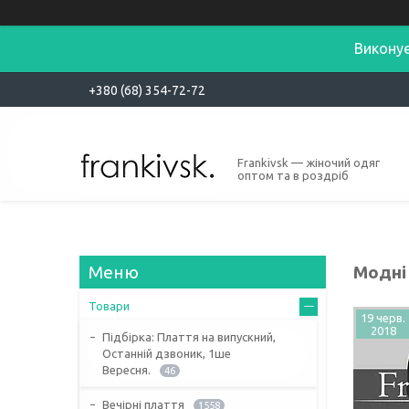
Виконує
+380 (68) 354-72-72
Frankivsk — жіночий одяг
оптом та в роздріб
Модні 
Товари
19 черв.
2018
Підбірка: Плаття на випускний,
Останній дзвоник, 1ше
Вересня.
46
Вечірні плаття
1558