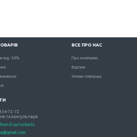
ТОВАРІВ
ВСЕ ПРО НАС
ж від -50%
Про компанію
нки
Відгуки
 знижкою
Умови співпраці
лі
 354-72-72
ня та консультація
shion.if.ua/contacts
.ua@gmail.com