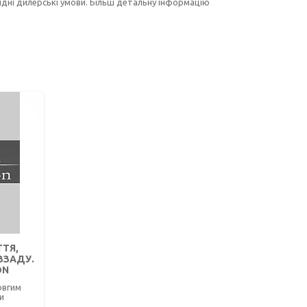
гідні дилерські умови. Більш детальну інформацію
ТТЯ,
ЗЗАДУ.
ON
овгим
и