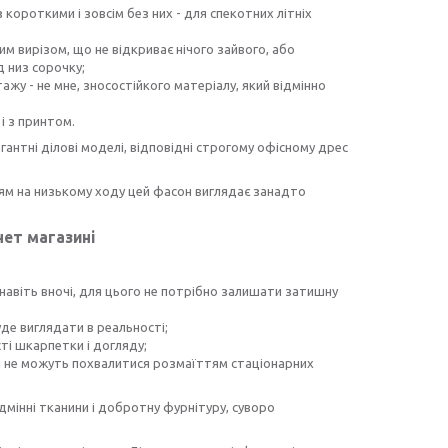
короткими і зовсім без них - для спекотних літніх
м вирізом, що не відкриває нічого зайвого, або
д низ сорочку;
у - не мне, зносостійкого матеріалу, який відмінно
і з принтом.
гантні ділові моделі, відповідні строгому офісному дрес
тям на низькому ходу цей фасон виглядає занадто
нет магазині
 і навіть вночі, для цього не потрібно залишати затишну
де виглядати в реальності;
ті шкарпетки і догляду;
кі не можуть похвалитися розмаїттям стаціонарних
ідмінні тканини і добротну фурнітуру, суворо