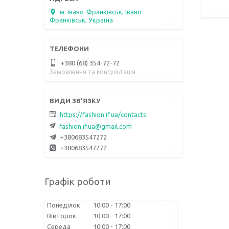
м. Івано-Франківськ, Івано-
Франківськ, Україна
+380 (68) 354-72-72
Замовлення та консультація
https://fashion.if.ua/contacts
fashion.if.ua@gmail.com
+380683547272
+380683547272
Графік роботи
Понеділок
10:00
17:00
Вівторок
10:00
17:00
Середа
10:00
17:00