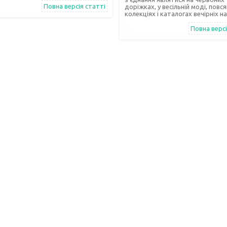
Повна версія статті
доріжках, у весільній моді, повс
колекціях і каталогах вечірніх н
Повна версі