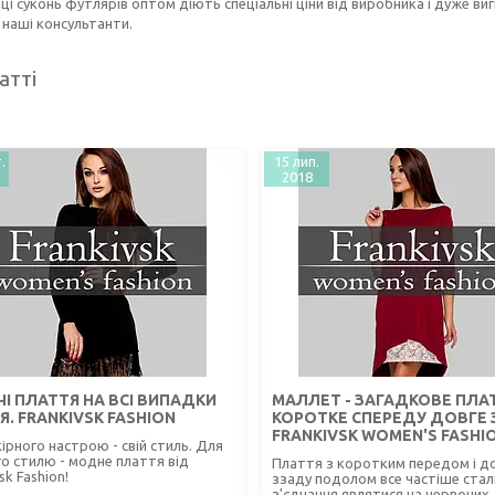
ці суконь футлярів оптом діють спеціальні ціни від виробника і дуже ви
наші консультанти.
атті
.
15 лип.
2018
І ПЛАТТЯ НА ВСІ ВИПАДКИ
МАЛЛЕТ - ЗАГАДКОВЕ ПЛА
. FRANKIVSK FASHION
КОРОТКЕ СПЕРЕДУ ДОВГЕ 
FRANKIVSK WOMEN'S FASHI
ірного настрою - свій стиль. Для
о стилю - модне плаття від
Плаття з коротким передом і д
sk Fashion!
ззаду подолом все частіше стал
з'єднання являтися на червоних