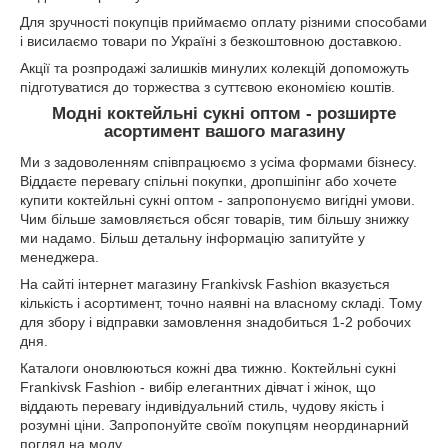
Для зручності покупців приймаємо оплату різними способами
і висилаємо товари по Україні з безкоштовною доставкою.
Акції та розпродажі залишків минулих колекцій допоможуть
підготуватися до торжества з суттєвою економією коштів.
Модні коктейльні сукні оптом - розширте
асортимент вашого магазину
Ми з задоволенням співпрацюємо з усіма формами бізнесу.
Віддаєте перевагу спільні покупки, дропшіпінг або хочете
купити коктейльні сукні оптом - запропонуємо вигідні умови.
Чим більше замовляється обсяг товарів, тим більшу знижку
ми надамо. Більш детальну інформацію запитуйте у
менеджера.
На сайті інтернет магазину Frankivsk Fashion вказується
кількість і асортимент, точно наявні на власному складі. Тому
для збору і відправки замовлення знадобиться 1-2 робочих
дня.
Каталоги оновлюються кожні два тижню. Коктейльні сукні
Frankivsk Fashion - вибір елегантних дівчат і жінок, що
віддають перевагу індивідуальний стиль, чудову якість і
розумні ціни. Запропонуйте своїм покупцям неординарний
погляд на моду.