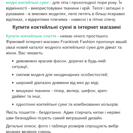
модні коктейльні сукні
- для літа і прохолодної пори року. Їх
відмінності - використовувані тканини і крій. Теплі і затишні з
рукавами - в зимових моделях, легкі летять в більш яскравих
відтінках, з відкритими плечима - навесні і в літню спечу.
Купити коктейльні сукні в інтернет магазині
Купити коктейльне плаття
- немає нічого простішого.
Фірмовий інтернет-магазин Frankivsk Fashion пропонує вашій
увазі новий каталог модного коктейльної сукні для дівчат та
жінок. Вас чекають:
дивовижно красиві фасон, доречні в будь-якій
ситуації;
сміливі моделі для неодинарних особистостей;
широкий діапазон довжини від міні до міді;
вишукані тканини - гіпюр, велюр, шифон, креп-
дайвінг та інші;
однотонні коктейльні сукні та комбінованих кольорів.
Якість пошиття - бездоганно. Адже стирчать нитки і нерівні
шви безнадійно псують самий виграшний дизайн.
Детальні описи, фото і таблиця розмірів спрощують вибір
модних вечірніх суконь.