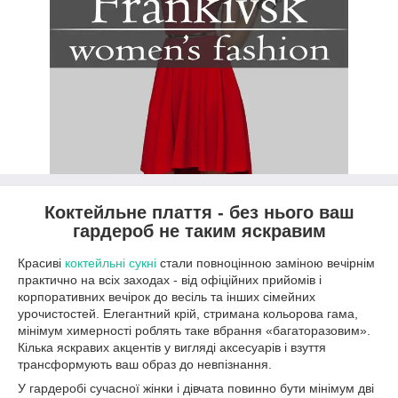
Коктейльне плаття - без нього ваш
гардероб не таким яскравим
Красиві
коктейльні сукні
стали повноцінною заміною вечірнім
практично на всіх заходах - від офіційних прийомів і
корпоративних вечірок до весіль та інших сімейних
урочистостей. Елегантний крій, стримана кольорова гама,
мінімум химерності роблять таке вбрання «багаторазовим».
Кілька яскравих акцентів у вигляді аксесуарів і взуття
трансформують ваш образ до невпізнання.
У гардеробі сучасної жінки і дівчата повинно бути мінімум дві