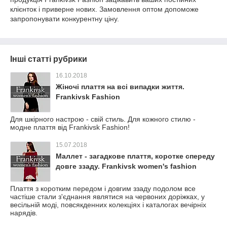
клієнток і приверне нових. Замовлення оптом допоможе
запропонувати конкурентну ціну.
Інші статті рубрики
16.10.2018
Жіночі плаття на всі випадки життя.
Frankivsk Fashion
Для шкірного настрою - свій стиль. Для кожного стилю -
модне плаття від Frankivsk Fashion!
15.07.2018
Маллет - загадкове плаття, коротке спереду
довге ззаду. Frankivsk women's fashion
Плаття з коротким передом і довгим ззаду подолом все
частіше стали з'єднання являтися на червоних доріжках, у
весільній моді, повсякденних колекціях і каталогах вечірніх
нарядів.