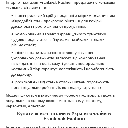
Інтернет-магазин Frankivsk Fashion представляє колекцію
стильних жіночих штанів:
напівприлеглий крій у поєднані з міцним еластичним
мікродайвінгом - прекрасне рішення для вечірки,
дискотеки і просто активної прогулянки;
комбінований варіант з французького трикотажу
чудово поєднується з блузками, майками, топами
різних стилів;
жіночі штани класичного фасону зі злегка
укороченою довжиною залежно від компонування
виглядають і на офісному, і досить неформально,
костюмний тіар гарантує довговічність і невибагливість
до відходу;
розкльошені від стегна стильні штани подовжують
ноги і візуально роблять їх володарку стрункіше.
Моделі шиються в класичному чорному кольорі, а також в
актуальних в даному сезоні ментоловому, жовтому,
червоному, електрик.
Купити жіночі штани в Україні онлайн в
Frankivsk Fashion
Інтернет магазин Frankivsk Fashion - оптимальний спосіб