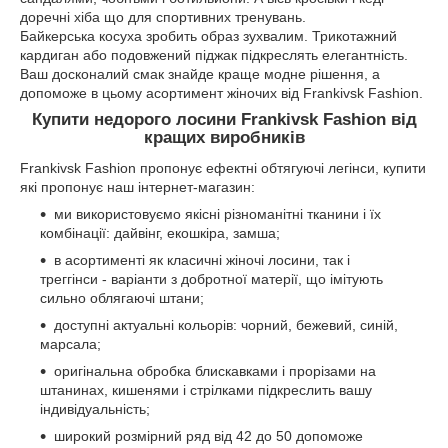
доречні хіба що для спортивних тренувань.
Байкерська косуха зробить образ зухвалим. Трикотажний
кардиган або подовжений піджак підкреслять елегантність.
Ваш досконалий смак знайде краще модне рішення, а
допоможе в цьому асортимент жіночих від Frankivsk Fashion.
Купити недорого лосини Frankivsk Fashion від
кращих виробників
Frankivsk Fashion пропонує ефектні обтягуючі легінси, купити
які пропонує наш інтернет-магазин:
ми використовуємо якісні різноманітні тканини і їх
комбінації: дайвінг, екошкіра, замша;
в асортименті як класичні жіночі лосини, так і
треггінси - варіанти з добротної матерії, що імітують
сильно облягаючі штани;
доступні актуальні кольорів: чорний, бежевий, синій,
марсала;
оригінальна обробка блискавками і прорізами на
штанинах, кишенями і стрілками підкреслить вашу
індивідуальність;
широкий розмірний ряд від 42 до 50 допоможе