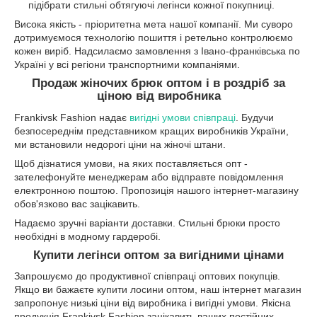
підібрати стильні обтягуючі легінси кожної покупниці.
Висока якість - пріоритетна мета нашої компанії. Ми суворо
дотримуємося технологію пошиття і ретельно контролюємо
кожен виріб. Надсилаємо замовлення з Івано-франківська по
Україні у всі регіони транспортними компаніями.
Продаж жіночих брюк оптом і в роздріб за
ціною від виробника
Frankivsk Fashion надає
вигідні умови співпраці
. Будучи
безпосереднім представником кращих виробників України,
ми встановили недорогі ціни на жіночі штани.
Щоб дізнатися умови, на яких поставляється опт -
зателефонуйте менеджерам або відправте повідомлення
електронною поштою. Пропозиція нашого інтернет-магазину
обов'язково вас зацікавить.
Надаємо зручні варіанти доставки. Стильні брюки просто
необхідні в модному гардеробі.
Купити легінси оптом за вигідними цінами
Запрошуємо до продуктивної співпраці оптових покупців.
Якщо ви бажаєте купити лосини оптом, наш інтернет магазин
запропонує низькі ціни від виробника і вигідні умови. Якісна
продукція Frankivsk Fashion зацікавить ваших постійних