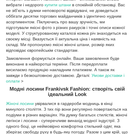
вибрати і недорого
купити штани
в спокійній обстановці. Вас
не зіб'ють з думки неповороткі відвідувачі, не доведеться
оббігати десятки торгових майданчиків з ідентично нудним
асортиментом. Піклуючись про вашу зручність, ми
підготували якісні фото з різних ракурсів і точні описи кожної
моделі. У структурованому каталозі кожна річ знаходиться на
своєму місці. Вказується її актуальна ціна і наявність на
складі. Ми пропонуємо якісні жіночі штани, розмір яких
відповідає європейськім стандартам.
Замовлення формується онлайн. Ваше замовлення буде
виконане в найкоротші терміни. Після передоплати
висилаємо продукцію накладним платижем. А також як
завжди з безкоштовною доставкою. Деталі:
Умови доставки і
оплати
>
Модні лосини Frankivsk Fashion: створіть свій
ідеальний Look
Жіночі лосини
увірвалися в гардероби модниць в кінці
минулого століття. З тих пір вони регулярно повертаються на
подіуми в різних варіаціях. На думку багатьох стилістів, жіночі
легінси і лосини - суперечливе винахід модної індустрії. З
одного боці, це неймовірно комфортна стильний одяг, яка
зберігає свободу руху в будь-яку погоду. Разом з цим крій, що