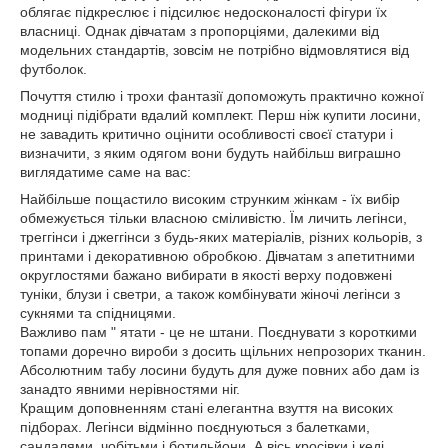
облягає підкреслює і підсилює недосконалості фігури їх
власниці. Однак дівчатам з пропорціями, далекими від
модельних стандартів, зовсім не потрібно відмовлятися від
футболок.
Почуття стилю і трохи фантазії допоможуть практично кожної
модниці підібрати вдалий комплект. Перш ніж купити лосини,
не завадить критично оцінити особливості своєї статури і
визначити, з яким одягом вони будуть найбільш виграшно
виглядатиме саме на вас:
Найбільше пощастило високим струнким жінкам - їх вибір
обмежується тільки власною сміливістю. Їм личить легінси,
треггінси і джеггінси з будь-яких матеріалів, різних кольорів, з
принтами і декоративною обробкою. Дівчатам з апетитними
округлостями бажано вибирати в якості верху подовжені
туніки, блузи і светри, а також комбінувати жіночі легінси з
сукнями та спідницями.
Важливо пам " ятати - це не штани. Поєднувати з короткими
топами доречно вироби з досить щільних непрозорих тканин.
Абсолютним табу лосини будуть для дуже повних або дам із
занадто явними нерівностями ніг.
Кращим доповненням стані елегантна взуття на високих
підборах. Легінси відмінно поєднуються з балетками,
сандалями, чобітьми і ботильйони. А вісь кросівки і кеді